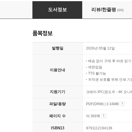
주르맥디의 선물
도서정보
리뷰/한줄평
(0/0)
품목정보
발행일
2026년 05월 12일
배송 없이 구매 후 바로 읽
제한없음
이용안내
TTS 불가능
저작권 보호를 위해 인쇄 기
지원기기
크레마 /PC(윈도우 - 4K 모
파일/용량
PDF(DRM) | 3.34MB
페이지 수
약 369쪽
ISBN13
9791112194138