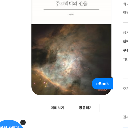
최
첫
정
판
쿠
Y
추
미리보기
공유하기
결