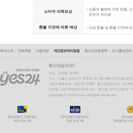
상품의 불량에 의한 반품, 교
소비자 피해보상
준하여 처리됨
환불 지연에 따른 배상
대금 환불 및 환불 지연에 
회사소개
인재채용
이용약관
개인정보처리방침
청소년보호정책
도서홍보안내
대표 : 김석환, 최세라
주소 : 서울시 영등포구 은행로 11, 5층~6층(여의도동,일신
사업자등록번호 : 229-81-37000 통신판매업신고 : 제 200
이메일 : yes24help@yes24.com 호스팅 서비스사업자 :
Copyright ⓒ YES24 Corp. All Rights Reserved.