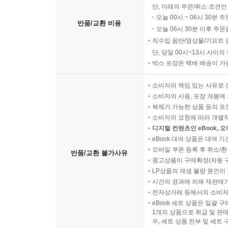
단, 아래의 주문/취소 조건인
오늘 00시 ~ 06시 30분 
반품/교환 비용
오늘 06시 30분 이후 주문
직수입 음반/영상물/기프트 
단, 당일 00시~13시 사이
박스 포장은 택배 배송이 가
소비자의 책임 있는 사유로 
소비자의 사용, 포장 개봉에 
복제가 가능한 상품 등의 포장을 
소비자의 요청에 따라 개별
디지털 컨텐츠인 eBook, 
eBook 대여 상품은 대여 기
모바일 쿠폰 등록 후 취소/환
반품/교환 불가사유
중고상품이 구매확정(자동 
LP상품의 재생 불량 원인이 기
시간의 경과에 의해 재판매가
전자상거래 등에서의 소비자
eBook 세트 상품은 일괄 
1개의 상품으로 취급 및 판매
우, 세트 상품 전부 및 세트