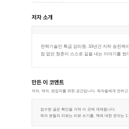
제7장 • 수입 사업
제8장 • 아공간 창고
저자 소개
제9장 • 지리산 여행
제10장 • 관악산과 박 소장
제11장 • 야간 특수 작업
제12장 • 팔찌가 꺼졌다
전력기술인 특급 감리원. 33년간 지하 송전케이
제13장 • 억대 정산
점 없던 청춘이 스스로 길을 내는 이야기를 썼
제14장 • 나를 위해서도
제15장 • 주르맥디의 선물을 나누다
제16장 • 엠스톤 건설
제17장 • 금맥
만든 이 코멘트
제18장 • 완공과 정산
저자, 역자, 편집자를 위한 공간입니다. 독자들에게 전하고
제19장 • 양평의 집
제20장 • 정윤희
제21장 • 윤희와의 날들
접수된 글은 확인을 거쳐 이 곳에 게재됩니다.
제22장 • 마지막 교신
독자 분들의 리뷰는 리뷰 쓰기를, 책에 대한 문의는 1:
─────────────────────────