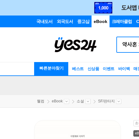
국내도서
외국도서
중고샵
eBook
크레마클럽
C
빠른분야찾기
베스트
신상품
이벤트
바이백
매
웰컴
eBook
소설
SF/판타지
소
eB