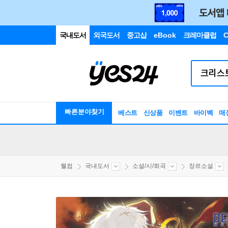
국내도서
외국도서
중고샵
eBook
크레마클럽
C
빠른분야찾기
베스트
신상품
이벤트
바이백
매
웰컴
국내도서
소설/시/희곡
장르소설