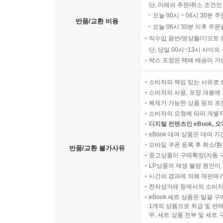
단, 아래의 주문/취소 조건인
오늘 00시 ~ 06시 30분 
반품/교환 비용
오늘 06시 30분 이후 주문
직수입 음반/영상물/기프트 
단, 당일 00시~13시 사이
박스 포장은 택배 배송이 가
소비자의 책임 있는 사유로 
소비자의 사용, 포장 개봉에 
복제가 가능한 상품 등의 포장을 
소비자의 요청에 따라 개별
디지털 컨텐츠인 eBook, 
eBook 대여 상품은 대여 기
모바일 쿠폰 등록 후 취소/환
반품/교환 불가사유
중고상품이 구매확정(자동 
LP상품의 재생 불량 원인이 기
시간의 경과에 의해 재판매가
전자상거래 등에서의 소비자
eBook 세트 상품은 일괄 
1개의 상품으로 취급 및 판매
우, 세트 상품 전부 및 세트