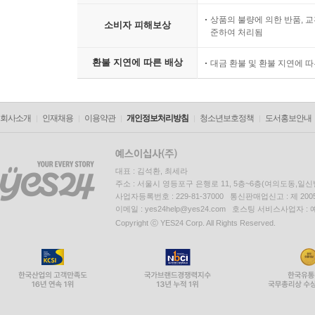
상품의 불량에 의한 반품, 교
소비자 피해보상
준하여 처리됨
환불 지연에 따른 배상
대금 환불 및 환불 지연에 
회사소개
인재채용
이용약관
개인정보처리방침
청소년보호정책
도서홍보안내
대표 : 김석환, 최세라
주소 : 서울시 영등포구 은행로 11, 5층~6층(여의도동,일신
사업자등록번호 : 229-81-37000 통신판매업신고 : 제 200
이메일 : yes24help@yes24.com 호스팅 서비스사업자 :
Copyright ⓒ YES24 Corp. All Rights Reserved.