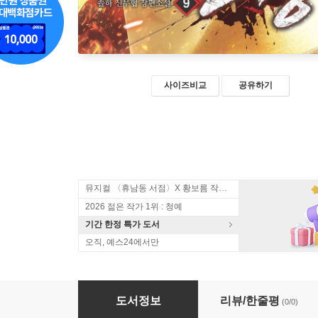
사이즈비교
공유하기
뮤지컬 〈휴남동 서점〉X 황보름 작가 북토크
2026 젊은 작가 1위 : 청예
기간 한정 특가 도서
오직, 예스24에서만
철경 9
도서정보
리뷰/한줄평
(0/0)