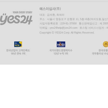
대표 : 김석환, 최세라
주소 : 서울시 영등포구 은행로 11, 5층~6층(여의도동,일신
사업자등록번호 : 229-81-37000 통신판매업신고 : 제 200
이메일 : yes24help@yes24.com 호스팅 서비스사업자 :
Copyright ⓒ YES24 Corp. All Rights Reserved.