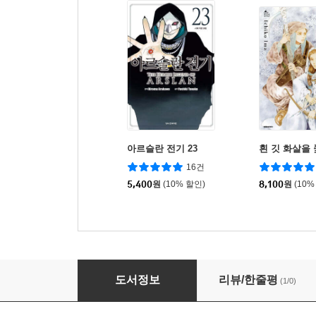
아르슬란 전기 23
흰 깃 화살을
16건
5,400
원
(10% 할인)
8,100
원
(10%
아케보노바시 삼거리 백봉찻집에서 4
도서정보
리뷰/한줄평
(1/0)