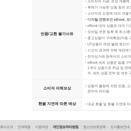
소비자의 사용, 포장 개봉에 
복제가 가능한 상품 등의 포장을 
소비자의 요청에 따라 개별
디지털 컨텐츠인 eBook, 
eBook 대여 상품은 대여 기
모바일 쿠폰 등록 후 취소/환
반품/교환 불가사유
중고상품이 구매확정(자동 
LP상품의 재생 불량 원인이 기
시간의 경과에 의해 재판매가
전자상거래 등에서의 소비자
eBook 세트 상품은 일괄 
1개의 상품으로 취급 및 판매
우, 세트 상품 전부 및 세트
상품의 불량에 의한 반품, 교
소비자 피해보상
준하여 처리됨
환불 지연에 따른 배상
대금 환불 및 환불 지연에 
회사소개
인재채용
이용약관
개인정보처리방침
청소년보호정책
도서홍보안내