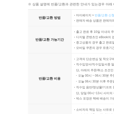
※ 상품 설명에 반품/교환과 관련한 안내가 있는경우 아래 
마이페이지 >
반품/교환 신청
반품/교환 방법
판매자 배송 상품은 판매자와
출고 완료 후 10일 이내의 
디지털 콘텐츠인 eBook의 
반품/교환 가능기간
중고상품의 경우 출고 완료일
모바일 쿠폰의 경우 유효기간(
고객의 단순변심 및 착오구
직수입양서/직수입일서중 일
단, 아래의 주문/취소 조건인
오늘 00시 ~ 06시 30분 
반품/교환 비용
오늘 06시 30분 이후 주문
직수입 음반/영상물/기프트 
단, 당일 00시~13시 사이
박스 포장은 택배 배송이 가
소비자의 책임 있는 사유로 