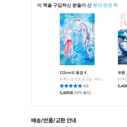
이 책을 구입하신 분들이 산
분야 연관 책
133cm의 풍경 4
푸른 
히루노 츠키코 글그림
학산문화사
|
6건
5,40
5,400
원
(10% 할인)
배송/반품/교환 안내