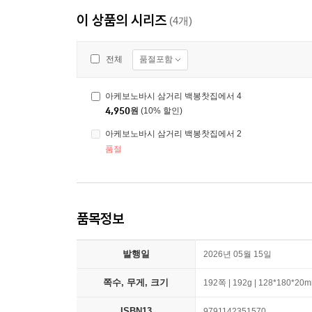
이 상품의 시리즈
(4개)
품절포함
전체
아케보노바시 삼거리 백봉찻집에서 4
4,950
원
(10% 할인)
아케보노바시 삼거리 백봉찻집에서 2
품절
품목정보
발행일
2026년 05월 15일
쪽수, 무게, 크기
192쪽 | 192g | 128*180*20
ISBN13
9791142351570