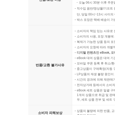
오늘 06시 30분 이후 주문
직수입 음반/영상물/기프트 
단, 당일 00시~13시 사이
박스 포장은 택배 배송이 가
소비자의 책임 있는 사유로 
소비자의 사용, 포장 개봉에 
복제가 가능한 상품 등의 포장을 
소비자의 요청에 따라 개별
디지털 컨텐츠인 eBook, 
eBook 대여 상품은 대여 기
모바일 쿠폰 등록 후 취소/환
반품/교환 불가사유
중고상품이 구매확정(자동 
LP상품의 재생 불량 원인이 기
시간의 경과에 의해 재판매가
전자상거래 등에서의 소비자
eBook 세트 상품은 일괄 
1개의 상품으로 취급 및 판매
우, 세트 상품 전부 및 세트
상품의 불량에 의한 반품, 교
소비자 피해보상