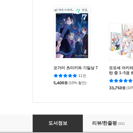
오가미 츠미키와 기일상 7
모모세 아키라
탄 중 1~5권
11건
세트
5,400
원
(10% 할인)
33,750
원
(1
사악한 신의 도시락 가게 3
도서정보
리뷰/한줄평
(0/1)