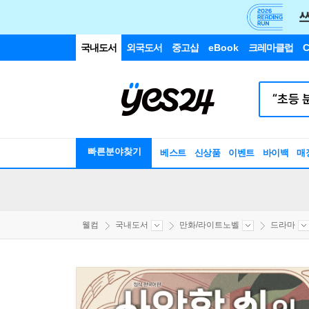
국내도서
외국도서
중고샵
eBook
크레마클럽
C
빠른분야찾기
베스트
신상품
이벤트
바이백
매
웰컴
국내도서
만화/라이트노벨
드라마