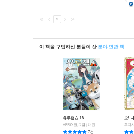
1
이 책을 구입하신 분들이 산
분야 연관 책
유루캠△ 18
오! 
AFRO 글,그림
대원
후지시
|
7건