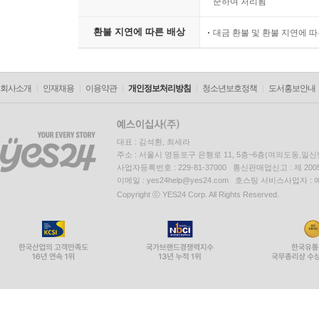
준하여 처리됨
환불 지연에 따른 배상
대금 환불 및 환불 지연에 
회사소개
인재채용
이용약관
개인정보처리방침
청소년보호정책
도서홍보안내
대표 : 김석환, 최세라
주소 : 서울시 영등포구 은행로 11, 5층~6층(여의도동,일신
사업자등록번호 : 229-81-37000 통신판매업신고 : 제 200
이메일 : yes24help@yes24.com 호스팅 서비스사업자 :
Copyright ⓒ YES24 Corp. All Rights Reserved.