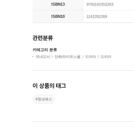
ISBN13
9791142352263
ISBN10
1142352269
관련분류
카테고리 분류
국내도서
만화/라이트노벨
드라마
드라마
이 상품의 태그
#청년패스