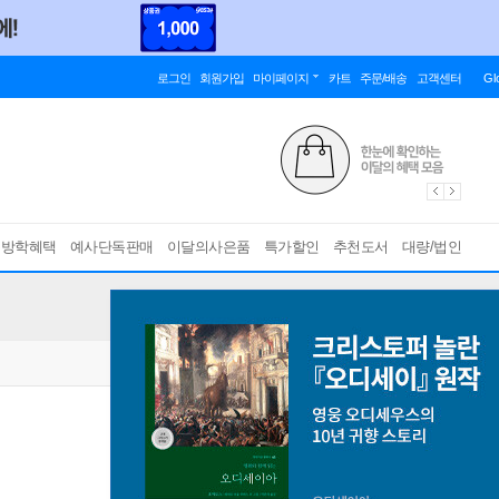
로그인
회원가입
마이페이지
카트
주문/배송
고객센터
Gl
름방학혜택
예사단독판매
이달의사은품
특가할인
추천도서
대량/법인