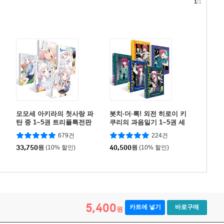
1
/1
모모세 아키라의 첫사랑 파
봇치·더·록! 외전 히로이 키
탄 중 1~5권 트리플특전판
쿠리의 과음일기 1~5권 세
세트
트
679건
224건
33,750
원
(10% 할인)
40,500
원
(10% 할인)
5,400
카트에 넣기
바로구매
원