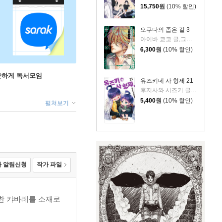
15,750
원
(10% 할인)
오쿠다의 좁은 길 3
아이바 쿄코 글,그림/이소정 역
6,300
원
(10% 할인)
꾸준하게 독서모임
유즈키네 사 형제 21
후지사와 시즈키 글,그림
5,400
원
(10% 할인)
펼쳐보기
 알림신청
작가 파일
드한 캬바레를 소재로