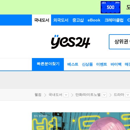
국내도서
외국도서
중고샵
eBook
크레마클럽
C
빠른분야찾기
베스트
신상품
이벤트
바이백
매
웰컴
국내도서
만화/라이트노벨
드라마