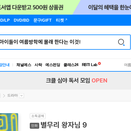
D/LP
DVD/BD
문구
/GIFT
티켓
독서유형검사
RBTI Lab
장안내
채널예스
사락
예스펀딩
클래스24
독서유형검사
여
크클 심야 독서 모임
OPEN
드라마
소득공제
별무리 왕자님 9
만화