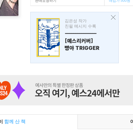
판매요청하기
매입가 500원
김은성 작가
친필 메시지 수록
---------------
[예스리커버]
빵야 TRIGGER
들이
함께 산 책