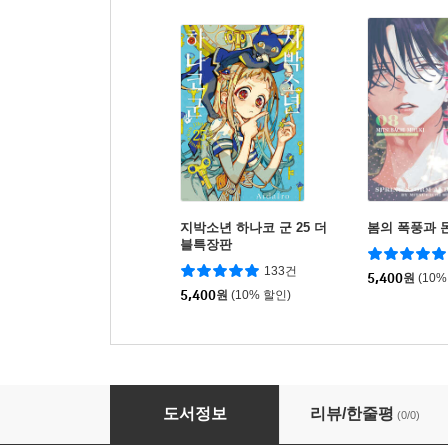
지박소년 하나코 군 25 더
봄의 폭풍과 
블특장판
133건
5,400
원
(10%
5,400
원
(10% 할인)
별무리 왕자님 9
도서정보
리뷰/한줄평
(0/0)