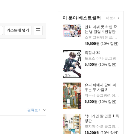
이 분야 베스트셀러
더보기
만화 데뷔 못 하면 죽
매
리스트에 넣기
는 병 걸림 4 한정판
소흔 그림/장진 글/백덕수 원저
49,500
원
(10% 할인)
흑집사 35
토보소 야나 글,그림
5,400
원
(10% 할인)
슈퍼 뒤에서 담배 피
우는 두 사람 8
지누시 글그림/김성래 역
6,300
원
(10% 할인)
펼쳐보기
책이라면 팔 만큼 1 특
장판
코지마 아오 글그림/장혜영 역
16,200
원
(10% 할인)