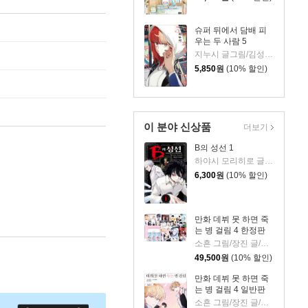
슈퍼 뒤에서 담배 피
우는 두 사람 5
지누시 글그림/김성래 역
5,850
원
(10% 할인)
이 분야 신상품
더보기
B의 성선 1
하야시 모리히로 글그림
6,300
원
(10% 할인)
만화 데뷔 못 하면 죽
는 병 걸림 4 한정판
소흔 그림/장진 글/백덕수 원저
49,500
원
(10% 할인)
만화 데뷔 못 하면 죽
는 병 걸림 4 일반판
소흔 그림/장진 글/백덕수 원저