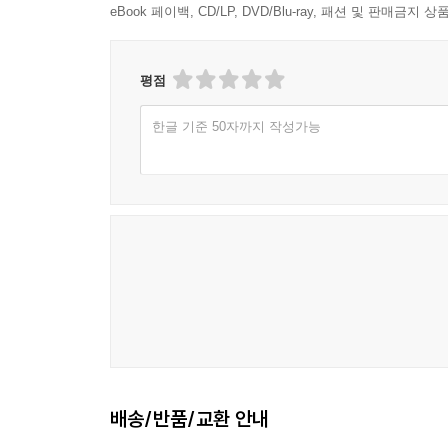
eBook 페이백, CD/LP, DVD/Blu-ray, 패션 및 판매금
3절. 로그, 교육, 승인 체계를 늘릴 때 병목이 생기
4절. 90일 확산 로드맵을 부서 합의 문장으로 고정
평점
12장. 전사 정착은 도구 확산이 아니라 운영 체계
1절. 180일 안에 정책, 감사, 보안, 교육을 어떻게
한글 기준 50자까지 작성가능
2절. 담당자 교체와 조직 개편에도 운영이 끊기지 
3절. 모델·벤더·정책 변경에 대응하는 업데이트 체
4절. 전사 표준으로 남길 문장과 버릴 실험을 구분
에필로그. 생성형 AI는 잘 쓰는 팀보다 오래 운영
배송/반품/교환 안내