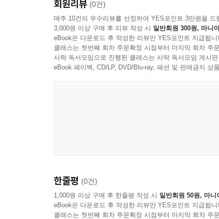
3절. 자주 받는 질문에 대한 답변을 미리 만들면 
회원리뷰
(0건)
4절. 교육 이력과 수료 기준을 남겨야 책임 공백이
매주 10건의 우수리뷰를 선정하여 YES포인트 3만원을 드
3,000원 이상 구매 후 리뷰 작성 시
일반회원 300원, 마니아
eBook은 다운로드 후 작성한 리뷰만 YES포인트 지급됩니
9장. 협력사·고객사·외부감사는 내부 기준보다 더
클래스는 첫번째 회차 주문확정 시점부터 마지막 회차 주문
1절. 외부 질의는 기술 설명보다 운영 설명으로 답
사락 독서모임으로 진행된 클래스는 사락 독서모임 게시판
2절. 고객사 보안 질의서와 납품 요구에 대응하는 
eBook 페이백, CD/LP, DVD/Blu-ray, 패션 및 판매금
3절. 협력사 사용 제한과 예외 허용 조건을 계약 
4절. 사고가 났을 때 최초 통지와 후속 보고의 톤을
10장. 30일 파일럿은 작게 시작하되 문서는 처음
1절. 첫 30일에 반드시 잠가야 하는 범위와 금지선
2절. 주간 점검 회의는 무엇을 보고 무엇을 남겨야
3절. 파일럿 종료 판단은 만족도보다 재현성으로 
4절. 30일 운영 결과를 다음 승인 단계로 넘기는 
한줄평
(0건)
11장. 90일 확산은 팀 수를 늘리는 일이 아니라 
1,000원 이상 구매 후 한줄평 작성 시
일반회원 50원, 마니
1절. 확산 대상을 고를 때 업무 유사성과 책임 구조
eBook은 다운로드 후 작성한 리뷰만 YES포인트 지급됩니
클래스는 첫번째 회차 주문확정 시점부터 마지막 회차 주문
2절. 팀별 편차를 줄이는 공통 정책과 로컬 예외를