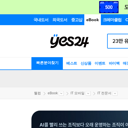
국내도서
외국도서
중고샵
eBook
크레마클럽
C
빠른분야찾기
베스트
신상품
이벤트
바이백
매
웰컴
eBook
IT 모바일
IT 전문서