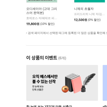
오디세이아 (고대 그리
니체의 초월자
스어 완역본)
프리드리히 니체 저/김철 편역
호메로스 저/페테르 파울 루벤스 그림/박문재 역
현대지성
|
12,500
원
(0% 할인)
19,800
원
(10% 할인)
검색 페이지에서 선택된 태그에 등록된 더 많은 상품을 확인해 
이 상품의 이벤트
(6개)
한 눈에 보는 YES24 단독 선출간
e