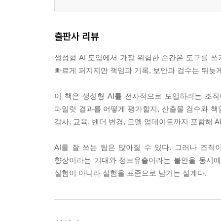
4절. 보안·법무·현업이 같은 문장으로 설명할 수 있
6장. 사용 로그와 증빙은 감시가 아니라 운영 책임
출판사 리뷰
1절. 어떤 로그를 남겨야 사고 후 설명이 가능해지
2절. 승인 이력, 입력 경로, 출력 사용처를 어떻게 
생성형 AI 도입에서 가장 위험한 순간은 도구를 쓰
3절. 최소 로그 체계와 고도화 로그 체계의 차이는
빠르게 퍼지지만 책임과 기록, 보안과 검수는 뒤늦
4절. 감사·고객사 질의·분쟁 대응 문장을 로그 설계
이 책은 생성형 AI를 전사적으로 도입하려는 조직
7장. 성과는 시간 절감만이 아니라 재작업과 통제 
파일럿 결과를 어떻게 평가할지, 산출물 검수와 책임
1절. KPI를 잘못 잡으면 사용량만 늘고 성과는 사
감사, 교육, 벤더 변경, 모델 업데이트까지 포함해 
2절. 개인 생산성 지표와 팀 운영 지표를 분리해야 
3절. 품질·리스크·속도 지표를 함께 보아야 확산 판
AI를 잘 쓰는 팀은 많아질 수 있다. 그러나 조
4절. 임원 보고와 예산 검토에 바로 쓰는 성과 문장
향상이라는 기대와 정보유출이라는 불안을 동시에 다
실험이 아니라 실험을 표준으로 남기는 설계다.
8장. 조직 공지와 교육은 사용 허용보다 오해 차단
1절. 첫 공지가 모호하면 현업은 가장 위험한 방식
2절. 신입, 실무자, 관리자에게 다른 메시지를 줘야