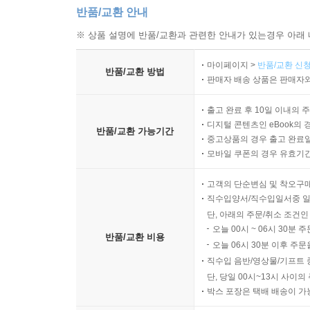
반품/교환 안내
※ 상품 설명에 반품/교환과 관련한 안내가 있는경우 아래 
마이페이지 >
반품/교환 신청
반품/교환 방법
판매자 배송 상품은 판매자와
출고 완료 후 10일 이내의 
디지털 콘텐츠인 eBook의 
반품/교환 가능기간
중고상품의 경우 출고 완료일
모바일 쿠폰의 경우 유효기간(
고객의 단순변심 및 착오구
직수입양서/직수입일서중 일
단, 아래의 주문/취소 조건인
오늘 00시 ~ 06시 30분 
반품/교환 비용
오늘 06시 30분 이후 주문
직수입 음반/영상물/기프트 
단, 당일 00시~13시 사이
박스 포장은 택배 배송이 가