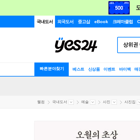
국내도서
외국도서
중고샵
eBook
크레마클럽
C
빠른분야찾기
베스트
신상품
이벤트
바이백
매
웰컴
국내도서
예술
사진
사진집