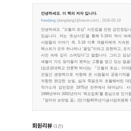
안녕하세요. 이 책의 저자 입니다.
freedang
(dangdang1@naver.com)
2026-05-18
|
안녕하세요. "오월의 초상" 사진집을 만든 김민정입니
있습니다. 저는 ‘초상사진’을 통해 5·18의 역사 
사람들의 이야기 즉, 5·18 이후 개별자에게 지속
텍스트가 모두 하나하나 ‘꽃잎’”이라고 표현하고, 조지 카
사진 속에 깊이 스며있다”고 말합니다. 그리고 김상
세월이 가도 잦아들지 못하는 고통을 덮고 있는 얼굴
(성균관대학교 언론학 박사)는 『오월의 초상』이야말로
끈질긴 생명력으로 저항해 온 사람들의 공동기억을
저항한 완강한 눈빛, 삶과 죽음조차 초월해버린 대
작가소개 김민정은 1975년 전주에서 태어났다.
1998년부터 2002년까지 ‘목요집회’를 중심으로 민가협 
『엄마의 보랏빛 꿈』(민가협40주년기념사업위원회 엮음,
회원리뷰
(1건)