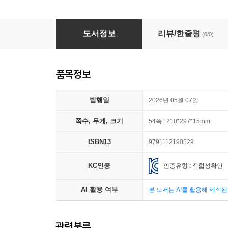
이상한 숨은그림찾기
도서정보
리뷰/한줄평
(0/0)
품목정보
발행일
2026년 05월 07일
쪽수, 무게, 크기
54쪽 | 210*297*15mm
ISBN13
9791112190529
KC인증
인증유형 : 적합성확인
AI 활용 여부
본 도서는 AI를 활용해 제작
관련분류