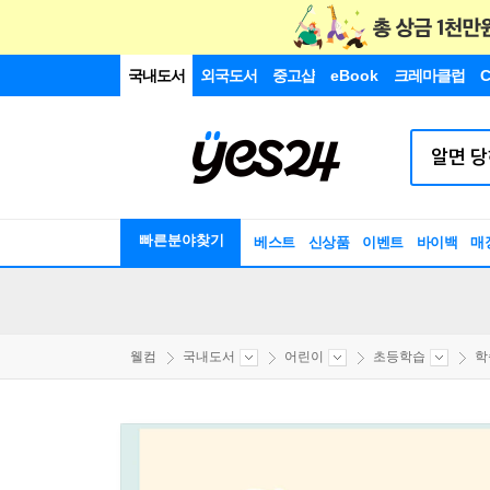
국내도서
외국도서
중고샵
eBook
크레마클럽
C
빠른분야찾기
베스트
신상품
이벤트
바이백
매
웰컴
국내도서
어린이
초등학습
학