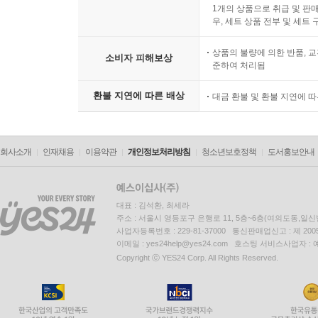
1개의 상품으로 취급 및 판매
우, 세트 상품 전부 및 세트
상품의 불량에 의한 반품, 교
소비자 피해보상
준하여 처리됨
환불 지연에 따른 배상
대금 환불 및 환불 지연에 
회사소개
인재채용
이용약관
개인정보처리방침
청소년보호정책
도서홍보안내
대표 : 김석환, 최세라
주소 : 서울시 영등포구 은행로 11, 5층~6층(여의도동,일신
사업자등록번호 : 229-81-37000 통신판매업신고 : 제 200
이메일 : yes24help@yes24.com 호스팅 서비스사업자 :
Copyright ⓒ YES24 Corp. All Rights Reserved.