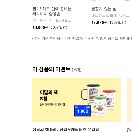
된다! 하루 만에 끝내는
붙잡지 않는 삶
제미나이 활용법
에크하르트 톨레 저/서진 편/루카 역
권서림 저
이지스퍼블리싱
|
17,820
원
(10% 할인)
18,000
원
(10% 할인)
검색 페이지에서 선택된 태그에 등록된 더 많은 상품을 확인해 
이 상품의 이벤트
(9개)
이달의 책 8월 : 산리오캐릭터즈 유리컵
[