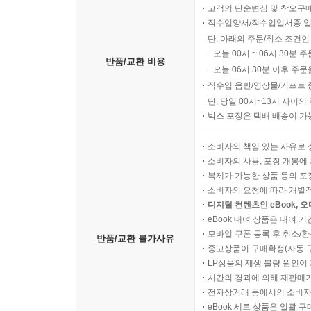
고객의 단순변심 및 착오구
직수입양서/직수입일서중 일
단, 아래의 주문/취소 조건인
오늘 00시 ~ 06시 30분 
반품/교환 비용
오늘 06시 30분 이후 주문
직수입 음반/영상물/기프트 
단, 당일 00시~13시 사이
박스 포장은 택배 배송이 가
소비자의 책임 있는 사유로 
소비자의 사용, 포장 개봉에 
복제가 가능한 상품 등의 포장을 
소비자의 요청에 따라 개별
디지털 컨텐츠인 eBook, 
eBook 대여 상품은 대여 기
모바일 쿠폰 등록 후 취소/환
반품/교환 불가사유
중고상품이 구매확정(자동 
LP상품의 재생 불량 원인이 기
시간의 경과에 의해 재판매가
전자상거래 등에서의 소비자
eBook 세트 상품은 일괄 