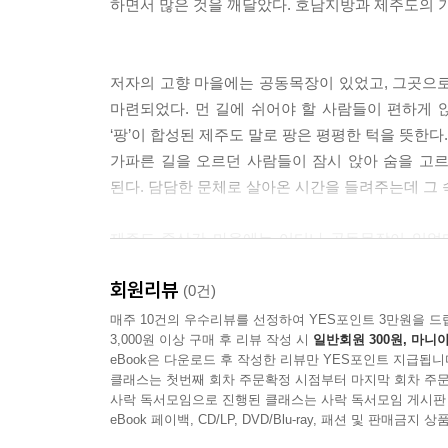
하면서 많은 것을 깨달았다. 호남지방과 제주도의 기
안경을 거부하는 사람들
인연과 넓은 발
어디 사람이 장사를 잘 할까?
저자의 고향 마을에는 공동목장이 있었고, 그곳으로 
사막의 사람들과 도시 사람
마련되었다. 먼 길에 쉬어야 할 사람들이 편하게 앉
사막에선 보이는 것이 다가 아니다
‘팡’이 합성된 제주도 말로 팡은 평평한 턱을 뜻한다.
여행 중에는 몸에 맞는 물을
가파른 길을 오르던 사람들이 잠시 앉아 숨을 고르
알라의 뜻으로
된다. 담담한 문체로 살아온 시간을 들려주는데 그 
벌써 저녁을 달라고요?
술 즐기는 사람들
제주도 중산간 마을에는 어디나 공동목장이 있었다. 
다시 만나지 못한 인연
겨우내 쇠막(외양간)을 지키던 가축은 봄에 새싹이
여행에는 돌발 상황이 있기 마련
회원리뷰
목장을 찾아 확인하고, 필요한 약을 발라 주면 
(0건)
아프리카 첫 여행에서
있어서 가축들을 불러 모았다.
매주 10건의 우수리뷰를 선정하여 YES포인트 3만원을 드
그들의 눈으로 그들을 바라봐야!
3,000원 이상 구매 후 리뷰 작성 시
일반회원 300원, 마니아
(중략) 문제는 그 시기에 집집이 가축을 키울 여
왜 이누이트 만남을 우려했을까?
eBook은 다운로드 후 작성한 리뷰만 YES포인트 지급됩니
문제를 해결하려고 ‘번쇠(番소)’라는 공동 사육 제
클래스는 첫번째 회차 주문확정 시점부터 마지막 회차 주문
가는 날이 똥 푸는 날?
가축을 돌보았다. 결국 10~15일에 한 번꼴로 당번
사락 독서모임으로 진행된 클래스는 사락 독서모임 게시판
북극에서 술?
그 일을 담당하였다.
eBook 페이백, CD/LP, DVD/Blu-ray, 패션 및 판매금
따뜻한 이누이트
나에게도 그런 일을 맡아야 하는 날이 찾아왔다.