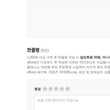
자리한 야산을 찾아 어머니로부터 풀을 뜯고 있는
마무리하면서/흐르는 강물처럼
있자니 날씨가 더욱 싸늘하게 느껴졌다. 그 기억 
번쇠가 운영되어야 했으니 일 년에 두세 차례 당번
중에서
제주도에서 가장 추운 시기라는 말은, 달리 말하면
추우면 하다못해 진눈깨비라도 내린다. 요즘이야 
한줄평
(0건)
제주도 사람들은 하필 그렇게 이동하기 불편한 날
멍석을 깔고 결혼식 하객을 맞아야 했는데 진눈깨비가
1,000원 이상 구매 후 한줄평 작성 시
일반회원 50원, 마니
eBook은 다운로드 후 작성한 리뷰만 YES포인트 지급됩니
하기가 쉽지 않았을 것이다.
클래스는 첫번째 회차 주문확정 시점부터 마지막 회차 주문
제주도 사람들은 일 년 내내 쉴 수 없었다. 척
eBook 페이백, CD/LP, DVD/Blu-ray, 패션 및 판매금
동네잔치 차려놓는다면, 행여 생색내기로 오해받지는
아닐까 생각해 본다. _겨울에 결혼하였다 중에서
평점
낮은 구름이 깔린 가을날이면 고향의 번쇠를 떠올리는
한글 기준 50자까지 작성가능
『쉼팡에 앉아서』는 그런 그가 제자들과 차를 
사랑하는 동지끼리 삶을 이해하는 눈으로 자연과 일