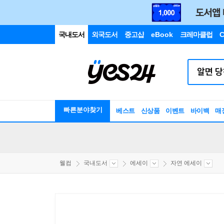
국내도서
외국도서
중고샵
eBook
크레마클럽
C
빠른분야찾기
베스트
신상품
이벤트
바이백
매
웰컴
국내도서
에세이
자연 에세이