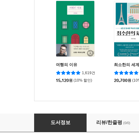
여행의 이유
최소한의 세
1,619건
15,120
원
(10% 할인)
20,700
원
(1
쉼팡에 앉아서
도서정보
리뷰/한줄평
(0/0)