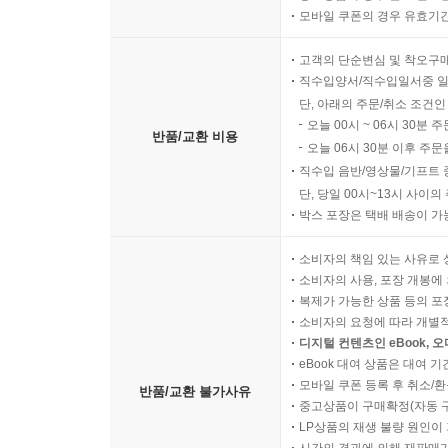
모바일 쿠폰의 경우 유효기간(
고객의 단순변심 및 착오구
직수입양서/직수입일서중 일
단, 아래의 주문/취소 조건인
오늘 00시 ~ 06시 30분 
반품/교환 비용
오늘 06시 30분 이후 주문
직수입 음반/영상물/기프트 
단, 당일 00시~13시 사이
박스 포장은 택배 배송이 가
소비자의 책임 있는 사유로 
소비자의 사용, 포장 개봉에 
복제가 가능한 상품 등의 포장을 
소비자의 요청에 따라 개별
디지털 컨텐츠인 eBook, 
eBook 대여 상품은 대여 기
모바일 쿠폰 등록 후 취소/환
반품/교환 불가사유
중고상품이 구매확정(자동 
LP상품의 재생 불량 원인이 기