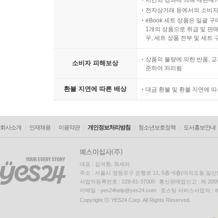
시간의 경과에 의해 재판매가
전자상거래 등에서의 소비자
eBook 세트 상품은 일괄 
1개의 상품으로 취급 및 판매
우, 세트 상품 전부 및 세트
상품의 불량에 의한 반품, 교
소비자 피해보상
준하여 처리됨
환불 지연에 따른 배상
대금 환불 및 환불 지연에 
회사소개
인재채용
이용약관
개인정보처리방침
청소년보호정책
도서홍보안내
대표 : 김석환, 최세라
주소 : 서울시 영등포구 은행로 11, 5층~6층(여의도동,일신
사업자등록번호 : 229-81-37000 통신판매업신고 : 제 200
이메일 : yes24help@yes24.com 호스팅 서비스사업자 :
Copyright ⓒ YES24 Corp. All Rights Reserved.