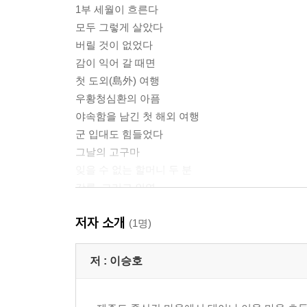
1부 세월이 흐른다
모두 그렇게 살았다
버릴 것이 없었다
감이 익어 갈 때면
첫 도외(島外) 여행
우황청심환의 아픔
야속함을 남긴 첫 해외 여행
군 입대도 힘들었다
그날의 고구마
잊을 수 없는 할머니 두 분
강릉, 그리고 인연
서른다섯의 믿음
저자 소개
명당 사랑!
(1명)
지구가 참 좁아요!
27년 만에 다시 만난 친구
저 :
이승호
2부 삶에서 지리를 배우다