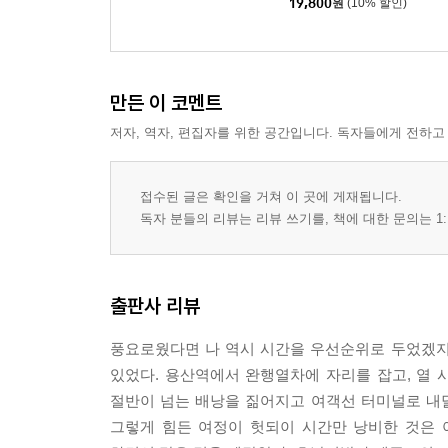
지경동산과 나의 시력
19,800
원
(10% 할인)
구름도 안개처럼
눈은 언제나 사람들을 즐겁게 한다
제주도와 서울은 눈도 다르다
만든 이 코멘트
경험으로 배운다
겨울철 고향 가는 길
저자, 역자, 편집자를 위한 공간입니다. 독자들에게 전하고
강릉에 우데기가?
서울과 제주는 추위도 다르다
접수된 글은 확인을 거쳐 이 곳에 게재됩니다.
참석하지 못한 고등학교 졸업식
독자 분들의 리뷰는 리뷰 쓰기를, 책에 대한 문의는 1:
섬은 묶여 봐야 맛을 안다
겨울철 배를 타 봐야
섬사람들은 말이 빠르다!
출판사 리뷰
내가 안다고 남들도 아는 것은 아니다 1
내가 안다고 남들도 아는 것은 아니다 2
풍요로웠다면 나 역시 시간을 우선순위로 두었겠지만
있었다. 용산역에서 완행열차에 자리를 잡고, 열 
4부 길에서 지리를 배우다 2 - 먼 나라 들판에서
절반이 넘는 배낭을 짊어지고 여객선 터미널로 내
돌멩이 하나도 신성하다
그렇게 힘든 여정이 헛되이 시간만 낭비한 것은 
해가 기울었는데