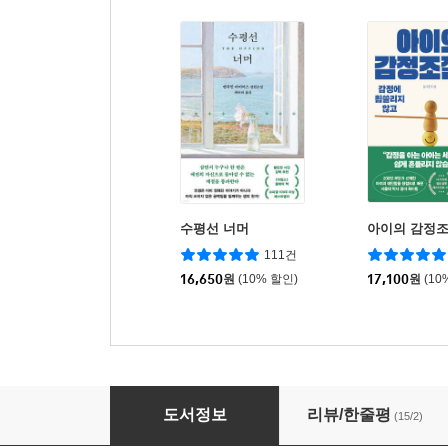
수평선 너머
아이의 감정
111건
16,650
원
(10% 할인)
17,100
원
(10
오늘도 괜찮다고 말하는 당신에게
도서정보
리뷰/한줄평
(15/2)