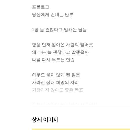
프롤로그
당신에게 건네는 안부
1장 늘 괜찮다고 말해온 날들
항상 먼저 참아온 사람의 말버릇
왜 나는 늘 괜찮다고 말했을까
나를 다시 부르는 연습
아무도 묻지 않게 된 질문
사라진 장래 희망의 자리
거창하지 않아도 좋은 목표
자책이 습관이 된 사람의 사고방식
더는 나를 탓하지 않기로 했다
상세 이미지
오늘의 잘못은 오늘 안에 용서할 것