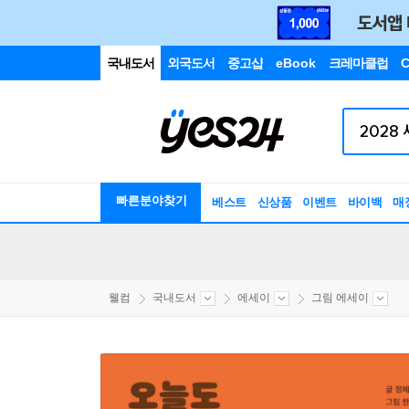
국내도서
외국도서
중고샵
eBook
크레마클럽
C
빠른분야찾기
베스트
신상품
이벤트
바이백
매
웰컴
국내도서
에세이
그림 에세이