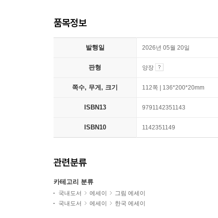
품목정보
발행일
2026년 05월 20일
판형
양장
쪽수, 무게, 크기
112쪽 | 136*200*20mm
ISBN13
9791142351143
ISBN10
1142351149
관련분류
카테고리 분류
국내도서
에세이
그림 에세이
국내도서
에세이
한국 에세이