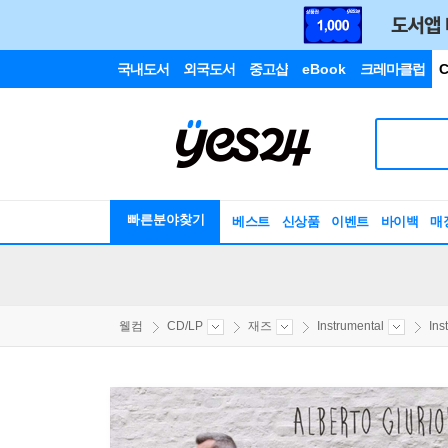
국내도서
외국도서
중고샵
eBook
크레마클럽
C
빠른분야찾기
베스트
신상품
이벤트
바이백
매
웰컴
CD/LP
재즈
Instrumental
Ins