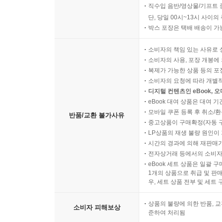
직수입 음반/영상물/기프트 
단, 당일 00시~13시 사이
박스 포장은 택배 배송이 가
소비자의 책임 있는 사유로 
소비자의 사용, 포장 개봉에 
복제가 가능한 상품 등의 포장을 
소비자의 요청에 따라 개별
디지털 컨텐츠인 eBook, 
eBook 대여 상품은 대여 기
모바일 쿠폰 등록 후 취소/환
반품/교환 불가사유
중고상품이 구매확정(자동 
LP상품의 재생 불량 원인이 기
시간의 경과에 의해 재판매가
전자상거래 등에서의 소비자
eBook 세트 상품은 일괄 
1개의 상품으로 취급 및 판매
우, 세트 상품 전부 및 세트
상품의 불량에 의한 반품, 교
소비자 피해보상
준하여 처리됨