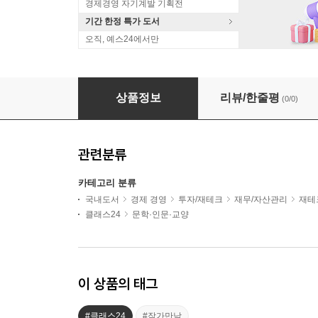
경제경영 자기계발 기획전
기간 한정 특가 도서
오직, 예스24에서만
『최소한의 1억 습관』 김나연(요니나) 저자 북
상품정보
리뷰/한줄평
(0/0)
관련분류
카테고리 분류
국내도서
경제 경영
투자/재테크
재무/자산관리
재테
클래스24
문학·인문·교양
이 상품의 태그
#클래스24
#작가만남