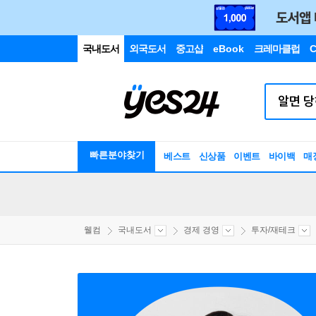
국내도서
외국도서
중고샵
eBook
크레마클럽
C
빠른분야찾기
베스트
신상품
이벤트
바이백
매
웰컴
국내도서
경제 경영
투자/재테크