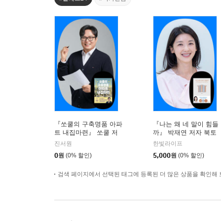
『쏘쿨의 구축명품 아파
『나는 왜 네 말이 힘들
트 내집마련』 쏘쿨 저
까』 박재연 저자 북토
자 온라인 북토크
크
진서원
한빛라이프
0
원
(0% 할인)
5,000
원
(0% 할인)
검색 페이지에서 선택된 태그에 등록된 더 많은 상품을 확인해 