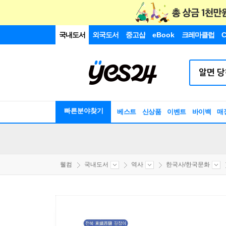
국내도서
외국도서
중고샵
eBook
크레마클럽
C
빠른분야찾기
베스트
신상품
이벤트
바이백
매
웰컴
국내도서
역사
한국사/한국문화