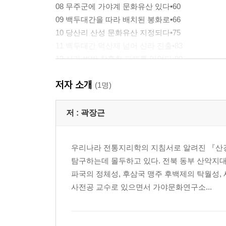
08 무주군에 가야계 문화유산 있다•60
09 백두대간을 따라 배치된 봉화로•66
10 당산리 산성 문화유산 지정되다•75
11 백두대간 덕산재 넘어 신라 진출•83
12 신라 변방 참혹한 피해를 입었다•90
13 아이언로드와 나제통문(羅濟通門)•95
저자 소개
14 신라 무풍현과 십승지지(十勝之地)•102
(1명)
15 문헌에 거점 철산지로 등장한다•107
16 덕유산 향적봉 지명의 제왕이다•111
저 :
곽장근
17 덕유산 횡천소(橫川所) 철소였다•116
18 안성면 안성소(安城所) 철소(鐵所)•121
우리나라 전통지리학의 지침서로 알려진 『산경
19 대곡소(大谷所) 동소(銅所) 아닐까•125
탐구하는데 몰두하고 있다. 전북 동부 산악지
20 무주군에도 제동유적이 더 있다•130
파국의 정체성, 후삼국 맹주 후백제의 탁월성,
사전공 교수로 있으면서 가야문화연구소...
에필로그•144