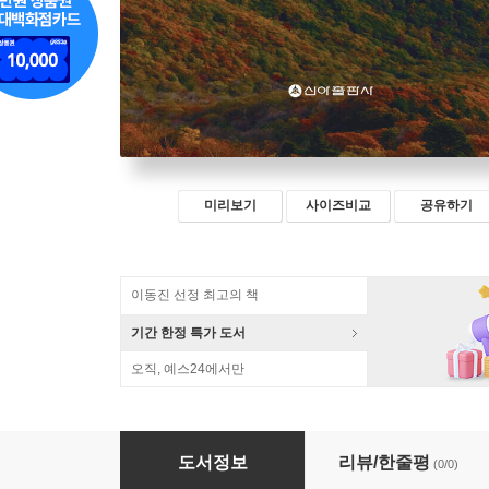
미리보기
사이즈비교
공유하기
이동진 선정 최고의 책
기간 한정 특가 도서
오직, 예스24에서만
삼국의 각축장 철산지였다
도서정보
리뷰/한줄평
(0/0)