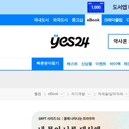
국내도서
외국도서
중고샵
eBook
크레마클럽
C
빠른분야찾기
베스트
신상품
이벤트
바이백
매
웰컴
eBook
자기계발
처세술/삶의자세