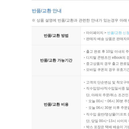
반품/교환 안내
※ 상품 설명에 반품/교환과 관련한 안내가 있는경우 아래 
마이페이지 >
반품/교환 신청
반품/교환 방법
판매자 배송 상품은 판매자와
출고 완료 후 10일 이내의 
디지털 콘텐츠인 eBook의 
반품/교환 가능기간
중고상품의 경우 출고 완료일
모바일 쿠폰의 경우 유효기간(
고객의 단순변심 및 착오구
직수입양서/직수입일서중 일
단, 아래의 주문/취소 조건인
오늘 00시 ~ 06시 30분 
반품/교환 비용
오늘 06시 30분 이후 주문
직수입 음반/영상물/기프트 
단, 당일 00시~13시 사이
박스 포장은 택배 배송이 가