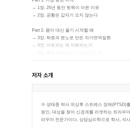
→ 1장. 25년 동안 뒷목이 아픈 이유
→ 2장. 공황은 갑자기 오지 않는다
Part 2. 몸이 대신 울기 시작할 때
→ 3장. 짜증과 분노로 만든 자가면역질환
→ 4장. 아토피는 왜 악화되는가
→ 5장. 햇빛 알레르기가 사라진 이유
Part 3. 뇌와 신경이 무너질 때
저자 소개
→ 6장. 절단된 다리의 통증은 왜 계속되는가
→ 7장. 폭식과 비만, 그리고 두 마리 고양이
→ 8장. 조현병으로 잃어버린 30년
※ 성태종 박사 외상후 스트레스 장애(PTSD)
마무리하며
원인, 대상을 찾아 신경계를 리셋하는 트라우마 통합
→ 홀로 통증을 견뎌온 당신에게
라우마 전문가이다. 상담심리학으로 학사, 석사를 거쳐 미
→ 당신을 위한 초대