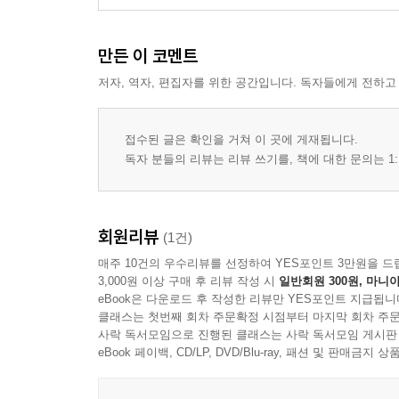
[부록] 내 몸의 신호를 읽는 치유노트
→ Step 1. 내 몸의 비상벨 알아차리기
만든 이 코멘트
→ Step 2. 나의 버팀과 수고 인정하기
저자, 역자, 편집자를 위한 공간입니다. 독자들에게 전하고
→ Step 3. 멈춰버린 시간으로 거슬러 가기
→ Step 4. 방어벽의 진짜 목적 이해하기
→ Step 5. 숨겨둔 감정에 이름 붙여주기
접수된 글은 확인을 거쳐 이 곳에 게재됩니다.
→ Step 6. 상처 입은 나와 연결되기
독자 분들의 리뷰는 리뷰 쓰기를, 책에 대한 문의는 1:
→ Step 7. 치유를 향해 한걸음 내딛기
회원리뷰
(1건)
매주 10건의 우수리뷰를 선정하여 YES포인트 3만원을 드
3,000원 이상 구매 후 리뷰 작성 시
일반회원 300원, 마니아
eBook은 다운로드 후 작성한 리뷰만 YES포인트 지급됩니
클래스는 첫번째 회차 주문확정 시점부터 마지막 회차 주문
사락 독서모임으로 진행된 클래스는 사락 독서모임 게시판
eBook 페이백, CD/LP, DVD/Blu-ray, 패션 및 판매금