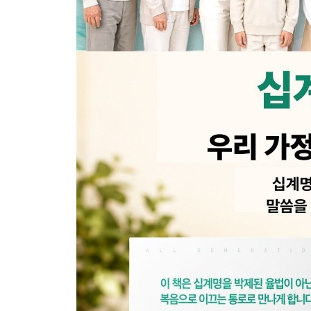
제9계명
29 그리스도의 신실한 증인으로 살다
30 거짓은 가정과 교회를 무너뜨린다
31 진리를 고백하다
제10계명
32 탐심은 죄악이다
33 탐심이 가정을 흔든다
34 탐심은 죄의 뿌리다
제1~10계명
35 십계명의 힘은 그리스도의 보혈에 있다
36 십계명은 가정을 지키는 울타리다
37 십계명은 사랑의 선물이다
38 십계명 거울에서 십자가 은혜 앞으로
39 날마다 십자가 앞으로 나아가다
40 십계명을 선포하다