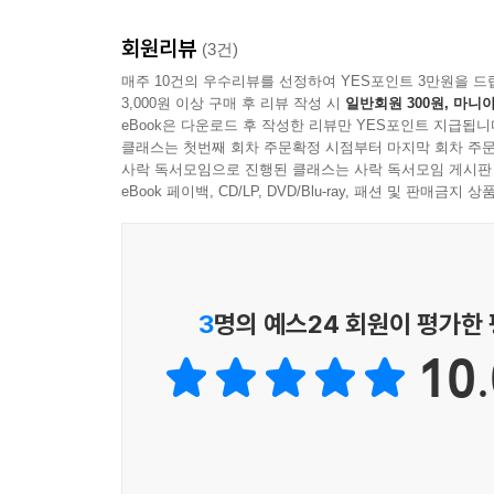
『가정을 살리는 십계명 복음놀이 40』은 단순한 
회원리뷰
이 책을 통해 가정이 다시 예배의 자리로 회복되고,
(3건)
매주 10건의 우수리뷰를 선정하여 YES포인트 3만원을 드
3,000원 이상 구매 후 리뷰 작성 시
일반회원 300원, 마니아
eBook은 다운로드 후 작성한 리뷰만 YES포인트 지급됩니
클래스는 첫번째 회차 주문확정 시점부터 마지막 회차 주문
사락 독서모임으로 진행된 클래스는 사락 독서모임 게시판
eBook 페이백, CD/LP, DVD/Blu-ray, 패션 및 판매금
3
명의 예스24 회원이 평가한
10.