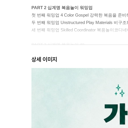
PART 2 십계명 복음놀이 워밍업
첫 번째 워밍업 4 Color Gospel 강력한 복음을 준
두 번째 워밍업 Unstructured Play Materials
세 번째 워밍업 Skilled Coordinator 복음놀이
PART 3 십계명 복음놀이 40
상세 이미지
서문
01 열마디 사랑의 외침
제1계명
02 하나님을 최고로 사랑하다
03 하나님이 있다
04 마음과 뜻과 힘을 다해 하나님을 사랑하다
제2계명
05 내 마음에 하나님만을 두다