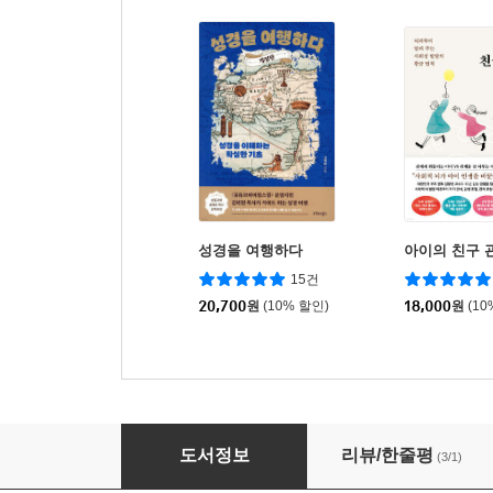
성경을 여행하다
아이의 친구 
15건
20,700
원
(10% 할인)
18,000
원
(10
가정을 살리는 십계명 복음놀이 40
도서정보
리뷰/한줄평
(3/1)