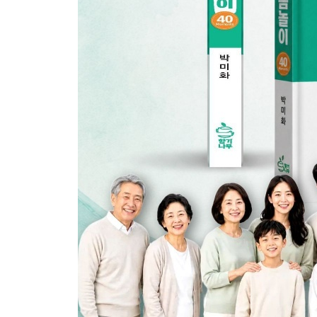
17 하나님의 사랑에 충전하다
제6·7계명
18 생명을 사랑하고 보호하다
19 생명과 성(性)은 하나님의 선물이다
20 생명을 살리고 지키다
21 가정과 교회를 지키다
22 복음은 가정을 지키는 방패다
23 가정은 거룩한 교회다
24 가정은 하나님의 보물이다
제8계명
25 하나님의 것을 도둑질하다
26 나는 하나님의 청지기다
27 하나님이 모든 것의 주인이시다
28 하나님께 드리다