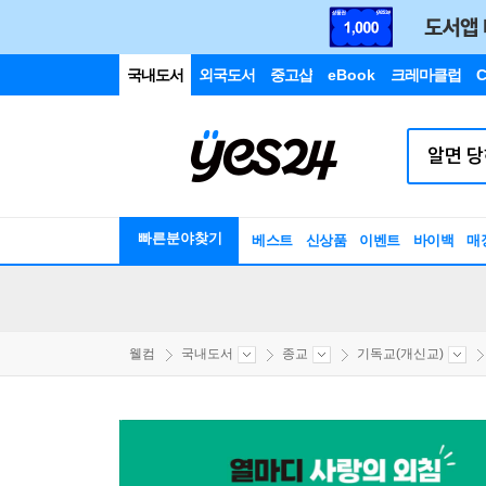
국내도서
외국도서
중고샵
eBook
크레마클럽
C
빠른분야찾기
베스트
신상품
이벤트
바이백
매
웰컴
국내도서
종교
기독교(개신교)