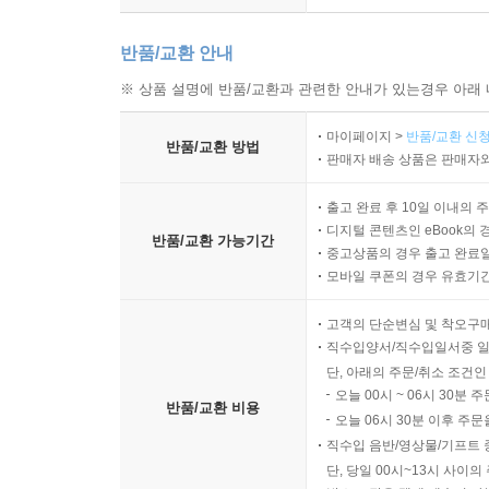
반품/교환 안내
※ 상품 설명에 반품/교환과 관련한 안내가 있는경우 아래 
마이페이지 >
반품/교환 신청
반품/교환 방법
판매자 배송 상품은 판매자와
출고 완료 후 10일 이내의 
디지털 콘텐츠인 eBook의 
반품/교환 가능기간
중고상품의 경우 출고 완료일
모바일 쿠폰의 경우 유효기간(
고객의 단순변심 및 착오구
직수입양서/직수입일서중 일
단, 아래의 주문/취소 조건인
오늘 00시 ~ 06시 30분 
반품/교환 비용
오늘 06시 30분 이후 주문
직수입 음반/영상물/기프트 
단, 당일 00시~13시 사이