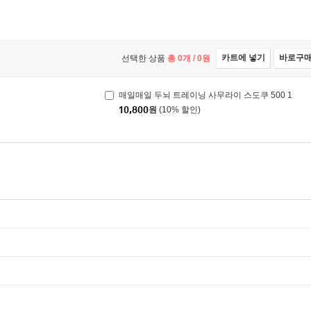
카트에 넣기
바로구
선택한 상품
총
0
개 /
0
원
매일매일 두뇌 트레이닝 사무라이 스도쿠 500 1
10,800
원
(10% 할인)