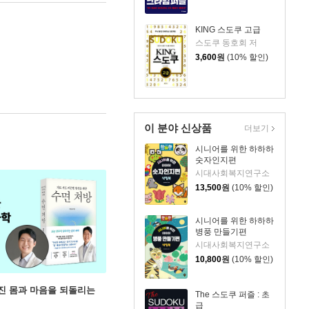
KING 스도쿠 고급
스도쿠 동호회 저
3,600
원
(10% 할인)
이 분야 신상품
더보기
시니어를 위한 하하하
숫자인지편
시대사회복지연구소
13,500
원
(10% 할인)
시니어를 위한 하하하
병풍 만들기편
시대사회복지연구소
10,800
원
(10% 할인)
무너진 몸과 마음을 되돌리는
The 스도쿠 퍼즐 : 초
급