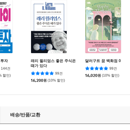
식투자
래리 윌리엄스 좋은 주식은
달러구트 꿈 백화점 0
때가 있다
144건
99건
99건
% 할인)
16,020
원
(10% 할인)
16,200
원
(10% 할인)
배송/반품/교환