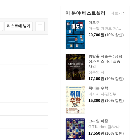
이 분야 베스트셀러
더보기
머도쿠
매
리스트에 넣기
마누엘 가란드 저/박나림 역
20,700
원
(10% 할인)
방탈출 퍼즐북 : 정탐
정과 미스터리 실종
사건
정주영 저
17,100
원
(10% 할인)
취미는 수학
마사시 저/편집부 역/임혁진 감수
15,300
원
(10% 할인)
크라임 퍼즐
G.T.Karber 글/박나림 역
17,550
원
(10% 할인)