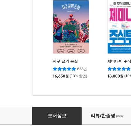
지구 끝의 온실
제미나이 주
833건
16,650
원
(10% 할인)
18,000
원
(10
매일매일 두뇌 트레이닝 사무라이 스도쿠 500 1
도서정보
리뷰/한줄평
(0/0)