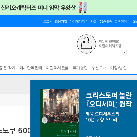
로그인
회원가입
마이페이지
카트
주문/배송
고객센터
Gl
젊은 작가
예사단독판매
이달의사은품
특가할인
추천도서
대량/법인
쿠 500 1