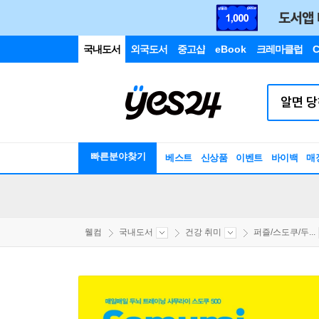
국내도서
외국도서
중고샵
eBook
크레마클럽
C
빠른분야찾기
베스트
신상품
이벤트
바이백
매
웰컴
국내도서
건강 취미
퍼즐/스도쿠/두...