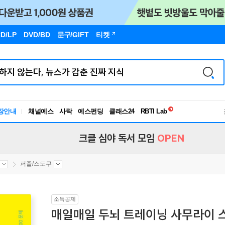
D/LP
DVD/BD
문구
/GIFT
티켓
독서유형검사
RBTI Lab
장안내
채널예스
사락
예스펀딩
클래스24
독서유형검사
크클 심야 독서 모임
OPEN
퍼즐/스도쿠
소득공제
매일매일 두뇌 트레이닝 사무라이 스도