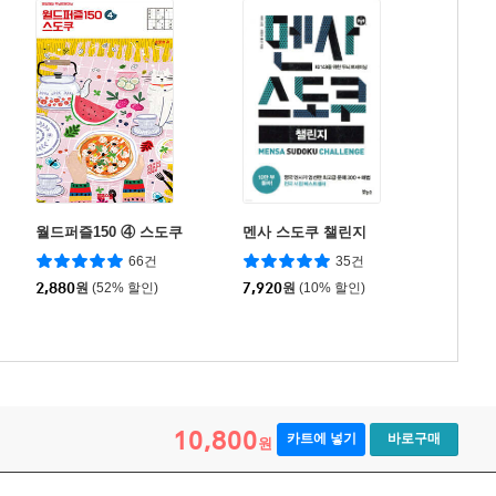
월드퍼즐150 ④ 스도쿠
멘사 스도쿠 챌린지
66건
35건
2,880
원
(52% 할인)
7,920
원
(10% 할인)
10,800
카트에 넣기
바로구매
원