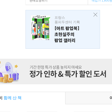
판매요청하기
매입가 1,800
프랑스
퐁피두센터 기획
[아트 팝업북]
초현실주의
팝업 갤러리
들이
함께 산 책