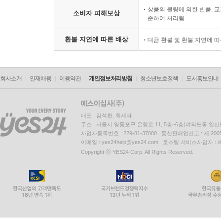
상품의 불량에 의한 반품, 교
소비자 피해보상
준하여 처리됨
환불 지연에 따른 배상
대금 환불 및 환불 지연에 
회사소개
인재채용
이용약관
개인정보처리방침
청소년보호정책
도서홍보안내
대표 : 김석환, 최세라
주소 : 서울시 영등포구 은행로 11, 5층~6층(여의도동,일신
사업자등록번호 : 229-81-37000 통신판매업신고 : 제 200
이메일 : yes24help@yes24.com 호스팅 서비스사업자 :
Copyright ⓒ YES24 Corp. All Rights Reserved.