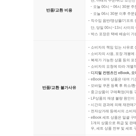
단, 아래의 주문/취소 조건인
오늘 00시 ~ 06시 30분 
반품/교환 비용
오늘 06시 30분 이후 주문
직수입 음반/영상물/기프트 
단, 당일 00시~13시 사이
박스 포장은 택배 배송이 가
소비자의 책임 있는 사유로 
소비자의 사용, 포장 개봉에 
복제가 가능한 상품 등의 포장을 
소비자의 요청에 따라 개별
디지털 컨텐츠인 eBook, 
eBook 대여 상품은 대여 기
모바일 쿠폰 등록 후 취소/환
반품/교환 불가사유
중고상품이 구매확정(자동 
LP상품의 재생 불량 원인이 기
시간의 경과에 의해 재판매가
전자상거래 등에서의 소비자
eBook 세트 상품은 일괄 
1개의 상품으로 취급 및 판매
우, 세트 상품 전부 및 세트