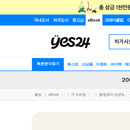
국내도서
외국도서
중고샵
eBook
크레마클럽
C
빠른분야찾기
베스트
신상품
이벤트
바이백
매
20
웰컴
eBook
IT 모바일
웹/컴퓨터 입문&...