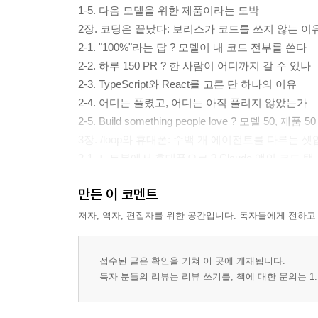
1-5. 다음 모델을 위한 제품이라는 도박
2장. 코딩은 끝났다: 보리스가 코드를 쓰지 않는 이
2-1. "100%"라는 답 ? 모델이 내 코드 전부를 쓴다
2-2. 하루 150 PR ? 한 사람이 어디까지 갈 수 있나
2-3. TypeScript와 React를 고른 단 하나의 이유
2-4. 어디는 풀렸고, 어디는 아직 풀리지 않았는가
2-5. Build something people love ? 모델 50, 제품 50
3장. /loop와 휴대폰: 수백 개 에이전트를 다루는 셋
3-1. 노트북에서 휴대폰으로 ? Claude 앱의 코드 탭
3-2. /loop의 탄생 ? cron 한 줄이 만든 변화
만든 이 코멘트
3-3. Boris의 loop 운영 사례
3-4. routines ? 노트북을 닫아도 계속 도는 일
저자, 역자, 편집자를 위한 공간입니다. 독자들에게 전하고
3-5. sub-agent와 batch ? 다음 harness의 윤곽
4장. SaaS 아포칼립스? Seven Powers로 본 비즈
접수된 글은 확인을 거쳐 이 곳에 게재됩니다.
4-1. SaaS 아포칼립스라는 질문 자체
독자 분들의 리뷰는 리뷰 쓰기를, 책에 대한 문의는 1:
4-2. Hamilton의 Seven Powers와 acquired podcast
4-3. 약화되는 모드 ? switching cost와 process pow