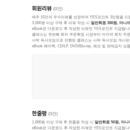
4-4. 변하지 않는 모드 ? 네트워크 효과·규모 경제·corne
회원리뷰
(0건)
4-5. 스타트업 10배 ? "최고의 시기"라는 예측
매주 10건의 우수리뷰를 선정하여 YES포인트 3만원을 드
5장. 인쇄기 이후의 소프트웨어: 누구나 만드는 시
3,000원 이상 구매 후 리뷰 작성 시
일반회원 300원, 마니아
5-1. 1400년대의 거울 ? 50년 만의 천 년치 출간
eBook은 다운로드 후 작성한 리뷰만 YES포인트 지급됩니
5-2. 회계사가 회계 소프트웨어를 가장 잘 만든다
클래스는 첫번째 회차 주문확정 시점부터 마지막 회차 주문
5-3. MCP가 답이다 ? Co-work과 connector 한 묶음
사락 독서모임으로 진행된 클래스는 사락 독서모임 게시판
eBook 페이백, CD/LP, DVD/Blu-ray, 패션 및 판매금
5-4. Computer use라는 catchall과 4.7
5-5. Cross-disciplinary generalist의 시대 ? Cl
한줄평
(0건)
1,000원 이상 구매 후 한줄평 작성 시
일반회원 50원, 마니
eBook은 다운로드 후 작성한 리뷰만 YES포인트 지급됩니