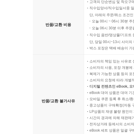
고객의 단순변심 및 착오구
직수입양서/직수입일서중 일
단, 아래의 주문/취소 조건인
오늘 00시 ~ 06시 30분 
반품/교환 비용
오늘 06시 30분 이후 주문
직수입 음반/영상물/기프트 
단, 당일 00시~13시 사이
박스 포장은 택배 배송이 가
소비자의 책임 있는 사유로 
소비자의 사용, 포장 개봉에 
복제가 가능한 상품 등의 포장을 
소비자의 요청에 따라 개별
디지털 컨텐츠인 eBook, 
eBook 대여 상품은 대여 기
모바일 쿠폰 등록 후 취소/환
반품/교환 불가사유
중고상품이 구매확정(자동 
LP상품의 재생 불량 원인이 기
시간의 경과에 의해 재판매가
전자상거래 등에서의 소비자
eBook 세트 상품은 일괄 