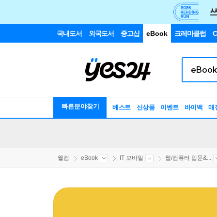
국내도서
외국도서
중고샵
eBook
크레마클럽
C
빠른분야찾기
베스트
신상품
이벤트
바이백
매
웰컴
eBook
IT 모바일
웹/컴퓨터 입문&...