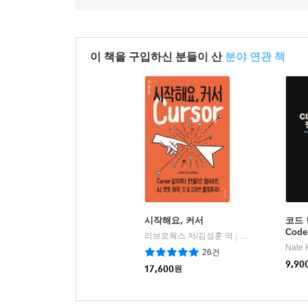
이 책을 구입하신 분들이 산
분야 연관 책
시작해요, 커서
코드 
Cod
리브로웍스 저/김성훈 역
인사이트(insight)
|
26건
9,90
17,600
원