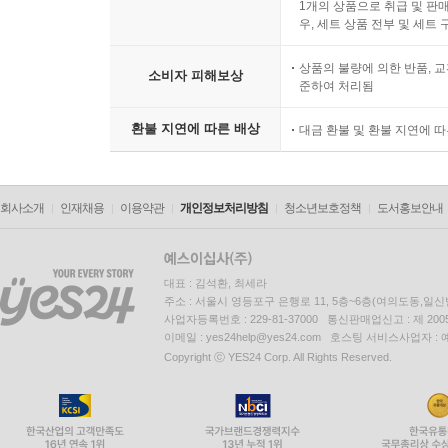
1개의 상품으로 취급 및 판매
우, 세트 상품 전부 및 세트
상품의 불량에 의한 반품, 교
소비자 피해보상
준하여 처리됨
환불 지연에 따른 배상
대금 환불 및 환불 지연에 
회사소개
인재채용
이용약관
개인정보처리방침
청소년보호정책
도서홍보안내
대표 : 김석환, 최세라
주소 : 서울시 영등포구 은행로 11, 5층~6층(여의도동,일신
사업자등록번호 : 229-81-37000 통신판매업신고 : 제 200
이메일 : yes24help@yes24.com 호스팅 서비스사업자 :
Copyright ⓒ YES24 Corp. All Rights Reserved.