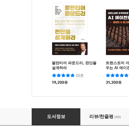
팔란티어 파운드리, 판단을
트랜스포머 
설계하라
우는 AI 에이전
체인 & 랭그
11건
19,200
원
31,200
원
바이브코딩 시대, 비개발자를 위한 IT 지식
도서정보
리뷰/한줄평
(0/0)