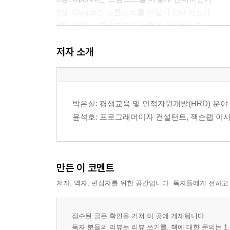
6장. Google은 프롬프트를 어떻게 안내하는가
7장. AWS는 프롬프트를 어떻게 안내하는가
8장. Microsoft는 프롬프트를 어떻게 안내하는가
저자 소개
9장. Anthropic은 프롬프트를 어떻게 안내하는가
10장. Meta는 프롬프트를 어떻게 안내하는가
3부. 실전 프롬프트 훈련
11장. 요약 프롬프트 훈련
박은실: 평생교육 및 인적자원개발(HRD) 분
12장. 글쓰기 프롬프트 훈련
윤석호: 프로그래머이자 컨설턴트, 잭슨랩 이
13장. 분석 프롬프트 훈련
14장. 조사 프롬프트 훈련
15장. 업무 문서 프롬프트 훈련
16장. 나쁜 프롬프트를 좋은 프롬프트로 바꾸기
만든 이 코멘트
4부. 안전하게 활용하는 법
저자, 역자, 편집자를 위한 공간입니다. 독자들에게 전하고
17장. 출처 표기와 공식 문서 활용 원칙
18장. 나만의 프롬프트 템플릿 만들기
에필로그
접수된 글은 확인을 거쳐 이 곳에 게재됩니다.
결국 중요한 것은 문장을 잘 쓰는 능력이다
독자 분들의 리뷰는 리뷰 쓰기를, 책에 대한 문의는 1: