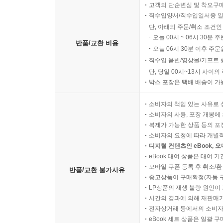
고객의 단순변심 및 착오구
직수입양서/직수입일서중 일
단, 아래의 주문/취소 조건인
오늘 00시 ~ 06시 30분 
반품/교환 비용
오늘 06시 30분 이후 주문
직수입 음반/영상물/기프트 
단, 당일 00시~13시 사이
박스 포장은 택배 배송이 가
소비자의 책임 있는 사유로 
소비자의 사용, 포장 개봉에 
복제가 가능한 상품 등의 포장을 
소비자의 요청에 따라 개별
디지털 컨텐츠인 eBook, 
eBook 대여 상품은 대여 기
모바일 쿠폰 등록 후 취소/환
반품/교환 불가사유
중고상품이 구매확정(자동 
LP상품의 재생 불량 원인이 기
시간의 경과에 의해 재판매가
전자상거래 등에서의 소비자
eBook 세트 상품은 일괄 