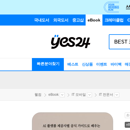
국내도서
외국도서
중고샵
eBook
크레마클럽
C
빠른분야찾기
베스트
신상품
이벤트
바이백
매
웰컴
eBook
IT 모바일
IT 전문서
소
eB