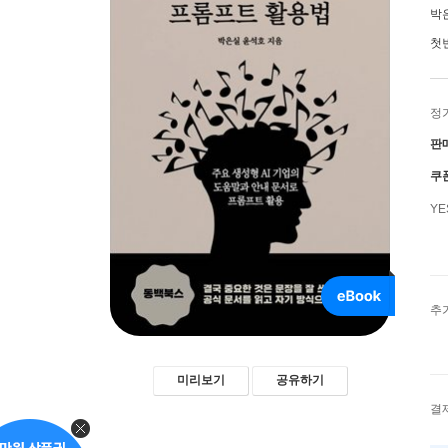
박
첫
정
판
쿠
Y
추
미리보기
공유하기
결