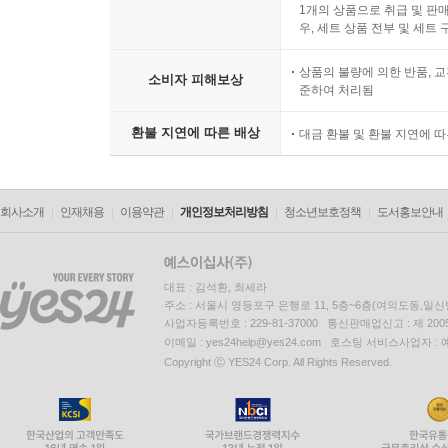
1개의 상품으로 취급 및 판매
우, 세트 상품 전부 및 세트
상품의 불량에 의한 반품, 교
소비자 피해보상
준하여 처리됨
환불 지연에 따른 배상
대금 환불 및 환불 지연에 
회사소개
인재채용
이용약관
개인정보처리방침
청소년보호정책
도서홍보안내
대표 : 김석환, 최세라
주소 : 서울시 영등포구 은행로 11, 5층~6층(여의도동,일신
사업자등록번호 : 229-81-37000 통신판매업신고 : 제 200
이메일 : yes24help@yes24.com 호스팅 서비스사업자 :
Copyright ⓒ YES24 Corp. All Rights Reserved.