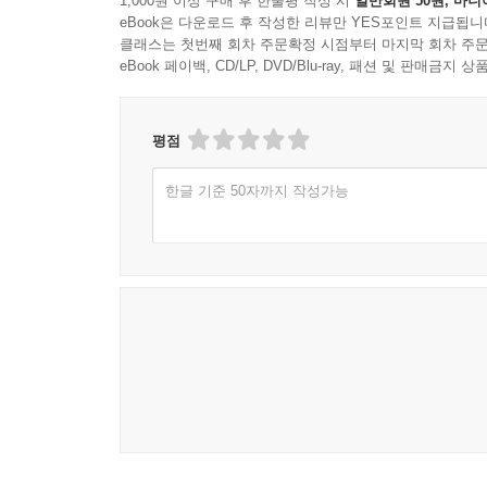
1,000원 이상 구매 후 한줄평 작성 시
일반회원 50원, 마니
eBook은 다운로드 후 작성한 리뷰만 YES포인트 지급됩니
클래스는 첫번째 회차 주문확정 시점부터 마지막 회차 주문
eBook 페이백, CD/LP, DVD/Blu-ray, 패션 및 판매금
평점
한글 기준 50자까지 작성가능