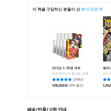
이 책을 구입하신 분들이 산
분야 연관 책
단다단 1~20권 세트
원피스 
타츠 유키노부 글그림
대원
오다 
|
2,858건
108,000
원
(10% 할인)
5,85
배송/반품/교환 안내