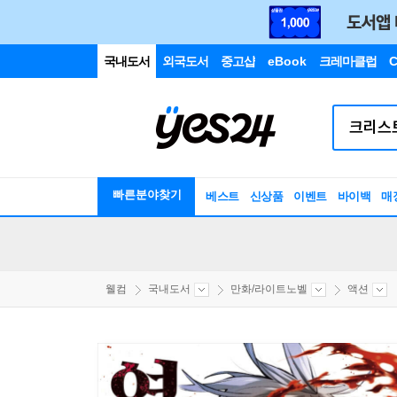
국내도서
외국도서
중고샵
eBook
크레마클럽
C
빠른분야찾기
베스트
신상품
이벤트
바이백
매
웰컴
국내도서
만화/라이트노벨
액션