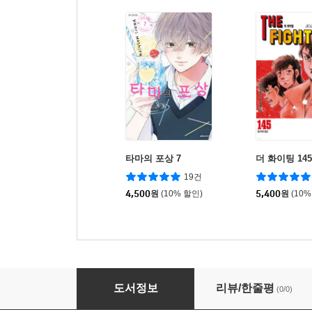
타마의 포상 7
더 화이팅 145
19건
4,500
원
(10% 할인)
5,400
원
(10%
열강전선 4
도서정보
리뷰/한줄평
(0/0)