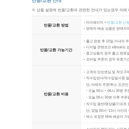
반품/교환 안내
※ 상품 설명에 반품/교환과 관련한 안내가 있는경우 아래 
마이페이지 >
반품/교환 신청
반품/교환 방법
판매자 배송 상품은 판매자와
출고 완료 후 10일 이내의 
디지털 콘텐츠인 eBook의 
반품/교환 가능기간
중고상품의 경우 출고 완료일
모바일 쿠폰의 경우 유효기간(
고객의 단순변심 및 착오구
직수입양서/직수입일서중 일
단, 아래의 주문/취소 조건인
오늘 00시 ~ 06시 30분 
반품/교환 비용
오늘 06시 30분 이후 주문
직수입 음반/영상물/기프트 
단, 당일 00시~13시 사이
박스 포장은 택배 배송이 가