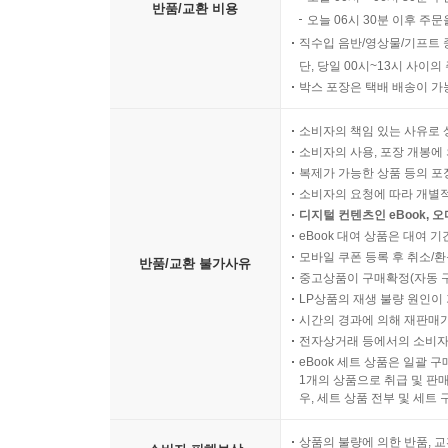
반품/교환 비용
오늘 06시 30분 이후 주문
직수입 음반/영상물/기프트 
단, 당일 00시~13시 사이
박스 포장은 택배 배송이 가
소비자의 책임 있는 사유로 
소비자의 사용, 포장 개봉에 
복제가 가능한 상품 등의 포장을 
소비자의 요청에 따라 개별
디지털 컨텐츠인 eBook, 
eBook 대여 상품은 대여 기
모바일 쿠폰 등록 후 취소/환
반품/교환 불가사유
중고상품이 구매확정(자동 
LP상품의 재생 불량 원인이 기
시간의 경과에 의해 재판매가
전자상거래 등에서의 소비자
eBook 세트 상품은 일괄 
1개의 상품으로 취급 및 판매
우, 세트 상품 전부 및 세트
상품의 불량에 의한 반품, 교