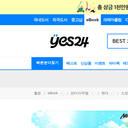
국내도서
외국도서
중고샵
eBook
크레마클럽
C
빠른분야찾기
베스트
신상품
이벤트
바이백
매
웰컴
eBook
판타지/무협
현대
소장