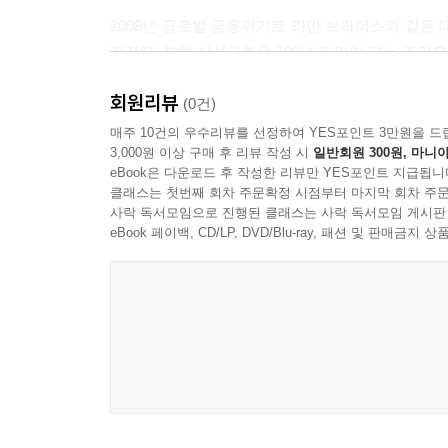
2008년 글로벌 금융위기로 리만 브라더스와 같
가졌다. 특히 삼성그룹은 100년 기업이 되는 조건
회원리뷰
하지만 귤화위지의 고사처럼 미국의 이해관계자 자본주의
(0건)
(我田引水)로 해석했다. 한국에서 존경받는 기업을
매주 10건의 우수리뷰를 선정하여 YES포인트 3만원을 드
3,000원 이상 구매 후 리뷰 작성 시
일반회원 300원, 마니아
eBook은 다운로드 후 작성한 리뷰만 YES포인트 지급됩니
필자는 2008년부터 기업문화에 대해 관심을 갖고 
클래스는 첫번째 회차 주문확정 시점부터 마지막 회차 주문
기업문화를 분석해 세상에 내놓았다.
사락 독서모임으로 진행된 클래스는 사락 독서모임 게시판
eBook 페이백, CD/LP, DVD/Blu-ray, 패션 및 판매금
처음 기업문화 관련 서적을 출간한 지 약 15년이 
꿈꾸는 100년 기업을 만들기 위해서도 기업문화를 
국내에서 연구하는 학자도 많지 않은 기업문화라는
독자에게 당부하면 다음과 같다.
첫째, 기업문화라는 용어는 한때의 유행어가 아
경영학자나 경영자가 아닌 일반 직장인의 인생에도 