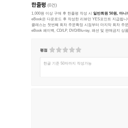
한줄평
(0건)
둘째, 기업문화는 조직 분위기와 같이 단순 현상이 
1,000원 이상 구매 후 한줄평 작성 시
일반회원 50원, 마니
eBook은 다운로드 후 작성한 리뷰만 YES포인트 지급됩니
복합적으로 연계된 연구 과제라고 봐야 한다.
클래스는 첫번째 회차 주문확정 시점부터 마지막 회차 주문
eBook 페이백, CD/LP, DVD/Blu-ray, 패션 및 판매금
셋째, 기업문화는 기업이 지속가능 성장 기반을 
명확하지 않은 기업이 장수하기란 불가능에 가깝기
평점
넷째, 기업문화는 특정 시대나 지역을 초월해야 하
한글 기준 50자까지 작성가능
해결책도 환경에 따라 매번 다르게 하는 것이 바람
다섯째, 기업문화는 기업의 이해관계자 모두가 합
카리스마보다 조화로운 공감대가 중요하다는 점을 다
2016년 다보스 포럼에서 4차 산업혁명을 선포한 지
자리매김한 세상에서 기업문화의 중요성은 더욱 커
독자 여러분 모두가 기업문화 대전환의 긴 여정에 