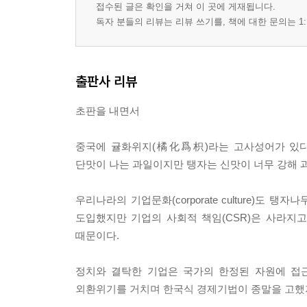
19 글로벌 마케팅 전략의 핵심은 정체성 확보 …115
접수된 글은 확인을 거쳐 이 곳에 게재됩니다.
독자 분들의 리뷰는 리뷰 쓰기를, 책에 대한 문의는 1:
PART 4｜ 농심그룹 평가
20 역사와 이슈 …122
출판사 리뷰
21 비전 : 목표와 책임 …127
22 사업 : 제품과 시장 …132
초판을 내면서
23 성과 : 이익과 위험 …137
24 조직 : 일과 사람 …142
중국에 귤화위지(橘化爲枳)라는 고사성어가 있다
25 시스템 : 경영도구와 운영 …147
단맛이 나는 과일이지만 탱자는 신맛이 너무 강해 
26 종합평가와 발전방향 …152
27 농심그룹의 기업문화 진단 후기 …157
우리나라의 기업문화(corporate culture)
도입했지만 기업의 사회적 책임(CSR)은 사라지
참고문헌 …162
때문이다.
정치와 결탁한 기업은 국가의 한정된 자원에 접근
외환위기를 거치며 한국식 경제기법이 종말을 고했