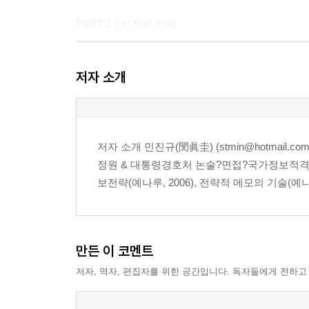
PART 2｜비전의 이해
8 오너로부터 출발한 대기업의 기업문화 …50
저자 소개
9 오너의 경영철학 정립이 출발점 …57
10 협력업체와 상생하는 기업문화 정립 필요 …64
11 노블리스 오블리제 실천해야 100년 기업 …71
12 복제에는 강하고 창조에는 약하다 …76
저자 소개 민진규(閔眞圭) (stmin@hotmail
13 창의성을 죽이는 대기업의 기업문화 …82
정원 & 대통령경호처 논술?면접?국가정보적격성
보전략(예나루, 2006), 전략적 메모의 기술(예나루,
PART 3｜비전과 사업의 정돈
14 글로벌 비전으로 세계와 소통하라 …89
15 우리나라 기업의 비전 정립 전략 …94
만든 이 코멘트
16 마케팅 전략의 부재로 신사업마다 실패 …99
저자, 역자, 편집자를 위한 공간입니다. 독자들에게 전하고
17 뉴비즈니스로 세계를 제패하다 …104
18 정체성이 없는 대기업 광고전략 …109