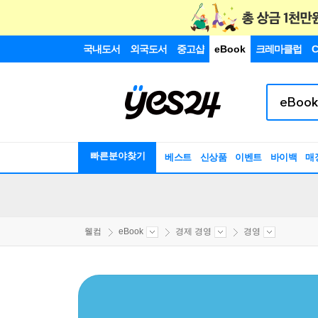
국내도서
외국도서
중고샵
eBook
크레마클럽
C
빠른분야찾기
베스트
신상품
이벤트
바이백
매
웰컴
eBook
경제 경영
경영