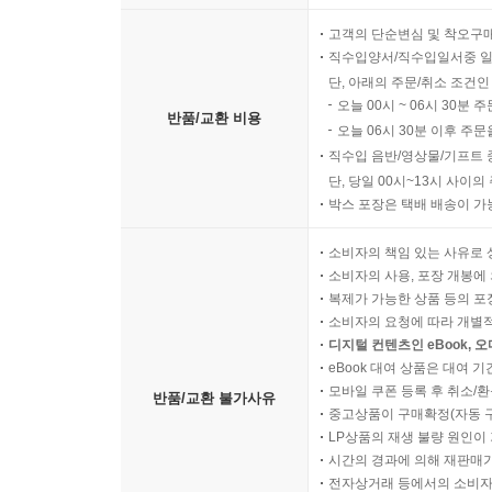
고객의 단순변심 및 착오구
직수입양서/직수입일서중 일
단, 아래의 주문/취소 조건인
오늘 00시 ~ 06시 30분 
반품/교환 비용
오늘 06시 30분 이후 주문
직수입 음반/영상물/기프트 
단, 당일 00시~13시 사이
박스 포장은 택배 배송이 가
소비자의 책임 있는 사유로 
소비자의 사용, 포장 개봉에 
복제가 가능한 상품 등의 포장을 
소비자의 요청에 따라 개별
디지털 컨텐츠인 eBook, 
eBook 대여 상품은 대여 기
모바일 쿠폰 등록 후 취소/환
반품/교환 불가사유
중고상품이 구매확정(자동 
LP상품의 재생 불량 원인이 기
시간의 경과에 의해 재판매가
전자상거래 등에서의 소비자