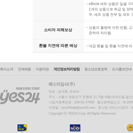
eBook 세트 상품은 일괄 
1개의 상품으로 취급 및 판매
우, 세트 상품 전부 및 세트
상품의 불량에 의한 반품, 교
소비자 피해보상
준하여 처리됨
환불 지연에 따른 배상
대금 환불 및 환불 지연에 
회사소개
인재채용
이용약관
개인정보처리방침
청소년보호정책
도서홍보안내
대표 : 김석환, 최세라
주소 : 서울시 영등포구 은행로 11, 5층~6층(여의도동,일신
사업자등록번호 : 229-81-37000 통신판매업신고 : 제 200
이메일 : yes24help@yes24.com 호스팅 서비스사업자 :
Copyright ⓒ YES24 Corp. All Rights Reserved.