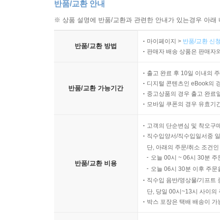
반품/교환 안내
※ 상품 설명에 반품/교환과 관련한 안내가 있는경우 아래 
마이페이지 >
반품/교환 신청
반품/교환 방법
판매자 배송 상품은 판매자와
출고 완료 후 10일 이내의 
디지털 콘텐츠인 eBook의 
반품/교환 가능기간
중고상품의 경우 출고 완료일
모바일 쿠폰의 경우 유효기간(
고객의 단순변심 및 착오구
직수입양서/직수입일서중 일
단, 아래의 주문/취소 조건인
오늘 00시 ~ 06시 30분 
반품/교환 비용
오늘 06시 30분 이후 주문
직수입 음반/영상물/기프트 
단, 당일 00시~13시 사이
박스 포장은 택배 배송이 가