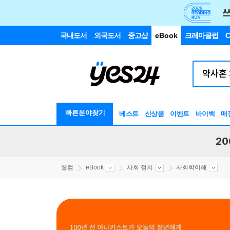
국내도서
외국도서
중고샵
eBook
크레마클럽
C
빠른분야찾기
베스트
신상품
이벤트
바이백
매
20
웰컴
eBook
사회 정치
사회학이해