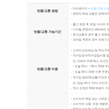
마이페이지 >
반품/교환 신청
반품/교환 방법
판매자 배송 상품은 판매자와
출고 완료 후 10일 이내의 
디지털 콘텐츠인 eBook의 
반품/교환 가능기간
중고상품의 경우 출고 완료일
모바일 쿠폰의 경우 유효기간(
고객의 단순변심 및 착오구
직수입양서/직수입일서중 일
단, 아래의 주문/취소 조건인
오늘 00시 ~ 06시 30분 
반품/교환 비용
오늘 06시 30분 이후 주문
직수입 음반/영상물/기프트 
단, 당일 00시~13시 사이
박스 포장은 택배 배송이 가
소비자의 책임 있는 사유로 
소비자의 사용, 포장 개봉에 