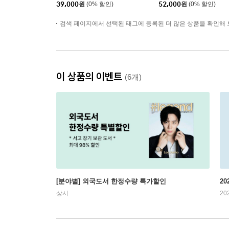
39,000
원
(0% 할인)
52,000
원
(0% 할인)
昊) 커버 (A형 잡지+B형
잡지+카드 8장)
검색 페이지에서 선택된 태그에 등록된 더 많은 상품을 확인해 
이 상품의 이벤트
(6개)
[분야별] 외국도서 한정수량 특가할인
20
상시
20