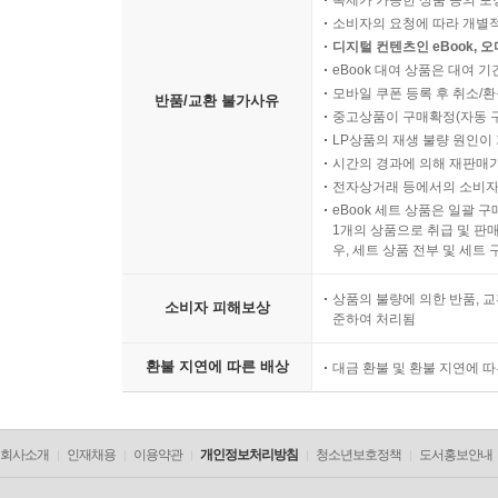
복제가 가능한 상품 등의 포장을 
소비자의 요청에 따라 개별
디지털 컨텐츠인 eBook, 
eBook 대여 상품은 대여 기
모바일 쿠폰 등록 후 취소/환
반품/교환 불가사유
중고상품이 구매확정(자동 
LP상품의 재생 불량 원인이 기
시간의 경과에 의해 재판매가
전자상거래 등에서의 소비자
eBook 세트 상품은 일괄 
1개의 상품으로 취급 및 판매
우, 세트 상품 전부 및 세트
상품의 불량에 의한 반품, 교
소비자 피해보상
준하여 처리됨
환불 지연에 따른 배상
대금 환불 및 환불 지연에 
회사소개
인재채용
이용약관
개인정보처리방침
청소년보호정책
도서홍보안내