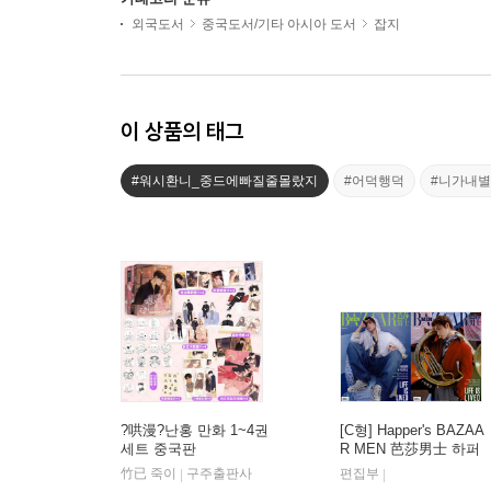
외국도서
중국도서/기타 아시아 도서
잡지
이 상품의 태그
#워시환니_중드에빠질줄몰랐지
#어덕행덕
#니가내
?哄漫?난홍 만화 1~4권
[C형] Happer's BAZAA
세트 중국판
R MEN 芭莎男士 하퍼
스 바자 맨 중국 2026년
竹已 죽이
구주출판사
편집부
|
|
08월호 : 후명호 (侯明