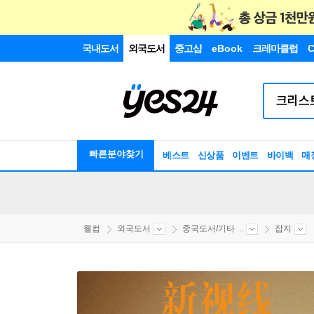
국내도서
외국도서
중고샵
eBook
크레마클럽
C
빠른분야찾기
베스트
신상품
이벤트
바이백
매
웰컴
외국도서
중국도서/기타 ...
잡지