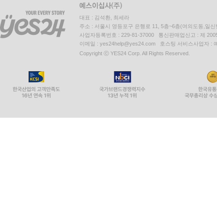
대표 : 김석환, 최세라
주소 : 서울시 영등포구 은행로 11, 5층~6층(여의도동,일신
사업자등록번호 : 229-81-37000 통신판매업신고 : 제 200
이메일 : yes24help@yes24.com 호스팅 서비스사업자 :
Copyright ⓒ YES24 Corp. All Rights Reserved.