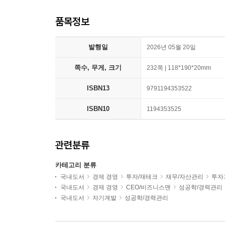
품목정보
발행일
2026년 05월 20일
쪽수, 무게, 크기
232쪽 | 118*190*20mm
ISBN13
9791194353522
ISBN10
1194353525
관련분류
카테고리 분류
국내도서
경제 경영
투자/재테크
재무/자산관리
투자
국내도서
경제 경영
CEO/비즈니스맨
성공학/경력관리
국내도서
자기계발
성공학/경력관리