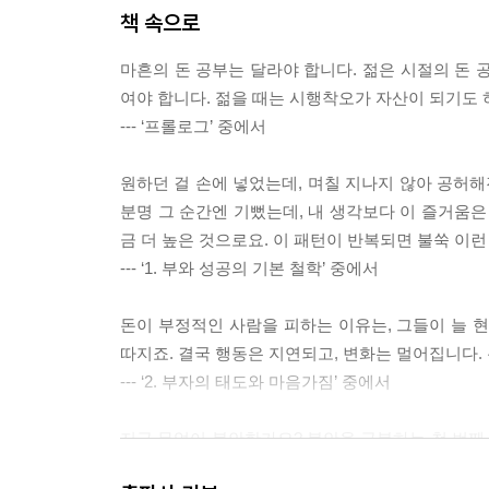
책 속으로
6. 관계와 부의 연결성
day 23 부자들은 사람을 이렇게 신뢰한다-관계로 
마흔의 돈 공부는 달라야 합니다. 젊은 시절의 돈 
day 24 모두와 말이 잘 통하는 사람이 되는 세 가지
여야 합니다. 젊을 때는 시행착오가 자산이 되기도 
day 25 갈등이 터지기 전에 분위기를 바꾸는 대화 
--- ‘프롤로그’ 중에서
day 26 인간관계에서 영향력이 큰 사람들의 네 가
day 27 ‘같이 일하고 싶은 사람’이 되기 위한 다섯 
원하던 걸 손에 넣었는데, 며칠 지나지 않아 공허해진
분명 그 순간엔 기뻤는데, 내 생각보다 이 즐거움은 
7. 자존감과 내적 강인함
금 더 높은 것으로요. 이 패턴이 반복되면 불쑥 이런 
day 28 미국 대통령 영부인이 말하는 ‘자존감 지키는
--- ‘1. 부와 성공의 기본 철학’ 중에서
day 29 실패해도 자존감이 무너지지 않는 사람은
day 30 위기를 기회로 바꾸는 사람이 던지는 한 가
돈이 부정적인 사람을 피하는 이유는, 그들이 늘 
day 31 멘탈이 무너질 때, 나를 다시 일으키는 한마
따지죠. 결국 행동은 지연되고, 변화는 멀어집니다.
day 32 ‘나만의 무기’를 빨리 발견하는 방법과 주의
--- ‘2. 부자의 태도와 마음가짐’ 중에서
8. 부자들의 에너지 경영 노하우
지금 무엇이 불안한가요? 불안을 극복하는 첫 번째 
day 33 시간을 부로 바꾸는 생산성 관리 기술
릅니다. “불안하면 안 돼”, “왜 나만 마음이 약한