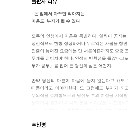
출판사 리뷰
day 34 에너지를 낭비하지 않는 선택의 기준
--- ‘4. 내적 성장과 자기 관리’ 중에서
day 35 번 아웃 없이 지속 가능한 성과를 내는 법
· 돈 앞에서 자꾸만 작아지는
day 36 성과를 극대화시키는 부자들의 루틴 따라잡
1940년대에 미국 심리학자 쿠르트 레빈은 집단 실
마흔도, 부자가 될 수 있다
day 37 어두운 과거에 더 이상 시간을 내주지 마라
지는 사람은 그 집단에서 지위가 가장 높거나 경력이
죠.
모두의 인생에서 마흔은 특별하다. 일찍이 공자는
9. 부자의 도전과 극복
--- ‘6. 관계와 부의 연결성’ 중에서
정신적으로 한창 성장하거나 무르익은 사람을 청년,
day 38 사람을 무너뜨리는 건 실패가 아니라, ‘이것
진출이 늦어진 요즘에는 만 서른아홉까지도 종종 포
day 39 두려움을 뚫고 새로운 기회를 창조하는 법
이 세 가지 원칙, 즉 ‘나만의 리듬 찾기’, ‘작은 
무게를 짊어져야 한다. 인생의 반환점을 돌았다고도
day 40 미래가 불안할 때 부자들은 이렇게 생각한다
루틴은 올바른 방향으로 나아가는 작은 행동의 누적
부자 공부』를 집어 든 당신의 삶은 어떤지.
day 41 ‘성장을 위한 고통’을 기꺼이 선택하는 힘
--- ‘8. 부자들의 에너지 경영 노하우’ 중에서
day 42 세상의 비난과 오해를 이겨 내는 방법
만약 당신의 마흔이 마음에 들지 않는다고 해도 
부자들은 처음부터 완벽한 계획을 세우지 않습니다. 
때문이라고 이야기한다. 또 그럼에도 부자가 되고
10. 부자의 원칙과 가치관
좋은 쪽으로 자원을 집중합니다. 이렇게 하면 실패했
무의식을 설계함으로써 당신도 부의 여정을 시작할 수
day 43 부자가 돈보다 더 중요하게 여기는 세 가지
--- ‘9. 부자의 도전과 극복’ 중에서
능력이나 환경이 아니라 돈을 바라보는 사고방식과
day 44 잘못된 선택의 유혹에 빠지지 않는 기준을
있다. 저자부터가 마흔에 마인드셋을 통해 원하던
day 45 돈만 많은 부자와 진짜 부자의 세 가지 차이
비즈니스 세계에서 분야를 막론하고 통하는 강력한 
말한다. “내가 했듯, 당신도 할 수 있다.”
day 46 부자들의 기부-세상을 바꾸는 가장 현명한 
니다. 기회가 생기면 그때 나누겠다고 미루거나, 먼
추천평
--- ‘11. 부를 키우는 인맥 관리 전략’ 중에서