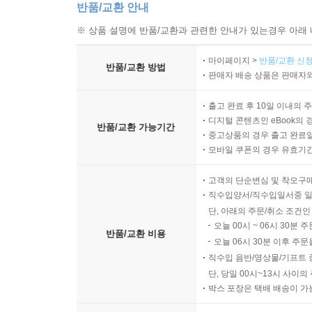
반품/교환 안내
※ 상품 설명에 반품/교환과 관련한 안내가 있는경우 아래 
마이페이지 >
반품/교환 신청
반품/교환 방법
판매자 배송 상품은 판매자와
출고 완료 후 10일 이내의 
디지털 콘텐츠인 eBook의 
반품/교환 가능기간
중고상품의 경우 출고 완료일
모바일 쿠폰의 경우 유효기간(
고객의 단순변심 및 착오구
직수입양서/직수입일서중 일
단, 아래의 주문/취소 조건인
오늘 00시 ~ 06시 30분 
반품/교환 비용
오늘 06시 30분 이후 주문
직수입 음반/영상물/기프트 
단, 당일 00시~13시 사이
박스 포장은 택배 배송이 가