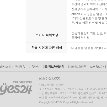
시간의 경과에 의해 재판매가
전자상거래 등에서의 소비자
eBook 세트 상품은 일괄 
1개의 상품으로 취급 및 판매
우, 세트 상품 전부 및 세트
상품의 불량에 의한 반품, 교
소비자 피해보상
준하여 처리됨
환불 지연에 따른 배상
대금 환불 및 환불 지연에 
회사소개
인재채용
이용약관
개인정보처리방침
청소년보호정책
도서홍보안내
대표 : 김석환, 최세라
주소 : 서울시 영등포구 은행로 11, 5층~6층(여의도동,일신
사업자등록번호 : 229-81-37000 통신판매업신고 : 제 200
이메일 : yes24help@yes24.com 호스팅 서비스사업자 :
Copyright ⓒ YES24 Corp. All Rights Reserved.