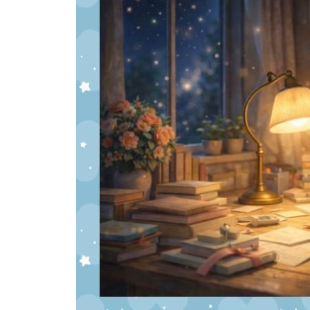
정서 관리와 스트레스: 태내 환경의 균형
임신 중 체중 변화: 정상과 위험의 기준
환경 노출 관리: 환경호르몬, 미세먼지, 생활 화학
Vol.3 - 임신 중 건강 문제 관리
임신 합병증: 예방과 관리의 판단 기준
임신 중 대사성 변화의 판단 기준
임신 중 검사 결과 해석: 수치와 증상 연결
검사 결과지 해석표: 핵심 수치와 확인 신호
고위험 임신 사례와 대처 기준
웨어러블, 홈케어 데이터 활용 기준
Vol.4 - 출산 준비
분만 단계와 회복의 흐름
분만 방식 비교와 선택 기준
분만실 절차와 회복기 흐름
출산 가방과 준비물 체크리스트
출산 전 배우자, 가족의 역할