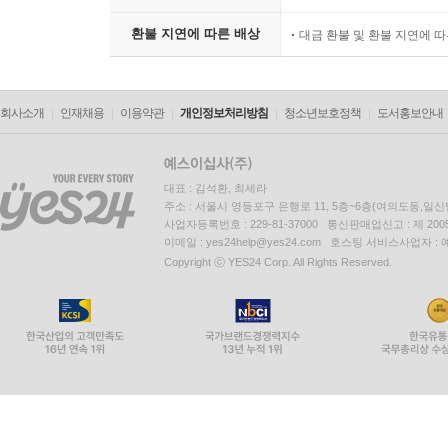
환불 지연에 따른 배상
대금 환불 및 환불 지연에 
회사소개
인재채용
이용약관
개인정보처리방침
청소년보호정책
도서홍보안내
대표 : 김석환, 최세라
주소 : 서울시 영등포구 은행로 11, 5층~6층(여의도동,일신
사업자등록번호 : 229-81-37000 통신판매업신고 : 제 200
이메일 : yes24help@yes24.com 호스팅 서비스사업자 :
Copyright ⓒ YES24 Corp. All Rights Reserved.