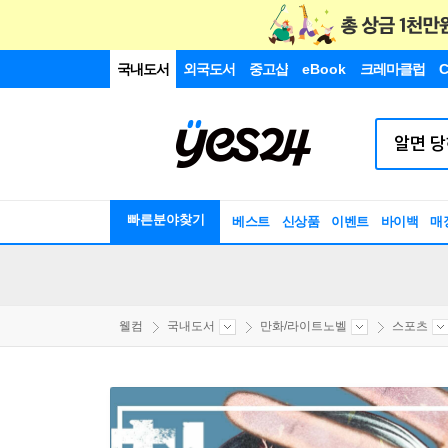
국내도서
외국도서
중고샵
eBook
크레마클럽
C
빠른분야찾기
베스트
신상품
이벤트
바이백
매
웰컴
국내도서
만화/라이트노벨
스포츠