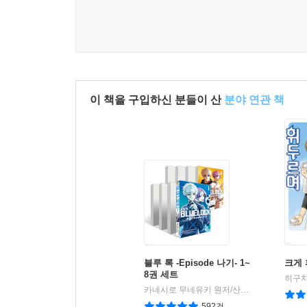
이 책을 구입하신 분들이 산
분야 연관 책
블루 록 -Episode 나기- 1~
크게 
8권 세트
히구치
카네시로 무네유키 원저/산노미야 코타 글그림
592건