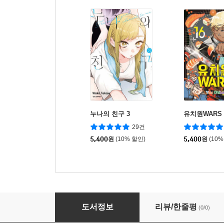
누나의 친구 3
유치원WARS 
29건
5,400
원
(10% 할인)
5,400
원
(10%
최강의 시 6
도서정보
리뷰/한줄평
(0/0)