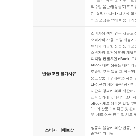
직수입 음반/영상물/기프트 
단, 당일 00시~13시 사이
박스 포장은 택배 배송이 가
소비자의 책임 있는 사유로 
소비자의 사용, 포장 개봉에 
복제가 가능한 상품 등의 포장을 
소비자의 요청에 따라 개별
디지털 컨텐츠인 eBook, 
eBook 대여 상품은 대여 기
모바일 쿠폰 등록 후 취소/환
반품/교환 불가사유
중고상품이 구매확정(자동 
LP상품의 재생 불량 원인이 기
시간의 경과에 의해 재판매가
전자상거래 등에서의 소비자
eBook 세트 상품은 일괄 
1개의 상품으로 취급 및 판매
우, 세트 상품 전부 및 세트
상품의 불량에 의한 반품, 교
소비자 피해보상
준하여 처리됨