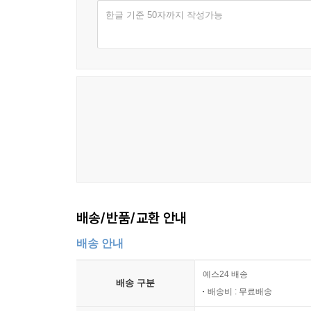
개똥벌레
한글 기준 50자까지 작성가능
그대 그리고 나
남자는 여자를 귀찮게 해
Summertime
고맙소
[색소폰 운지표]
배송/반품/교환 안내
배송 안내
예스24 배송
배송 구분
배송비 : 무료배송