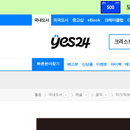
국내도서
외국도서
중고샵
eBook
크레마클럽
C
빠른분야찾기
베스트
신상품
이벤트
바이백
매
웰컴
국내도서
예술
음악
악기/악