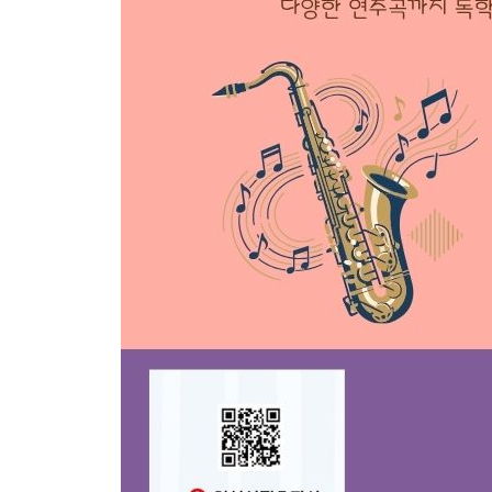
4. 연습곡 2 작별
5. 연습곡 3 동행
6. 연습곡 4 섬집 아기
Lesson 11
도 샤프 (C#) 운지
1. 연습 1
2. 연습 2
3. 연습곡 1 어머님 은혜
4. 연습곡 2 임이 오시는 지
5. 연습곡 3 사랑
6. 연습곡 4 칠갑산
Lesson 12
미 플랫/레 샤프 (Eb /D#) 운지
1. 연습 1
2. 연습 2