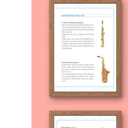
4. 연습곡 2 Unchained Melody
Lesson 7
텅잉(Tonguing)이란?
1. 혀의 위치
2. 연습 방법
3. 연습 1
4. 연습 2
Lesson 8
악센트(Accent) & 스타카토(Staccato) & 테누토(Tenu
1. 악센트(Accent)
2. 스타카토(Staccato)
3. 테누토(Tenuto)
4. 악센트, 스타카토, 테누토 혼합 연습
5. 연습곡 1 장난감 교향곡
6. 연습곡 2 젓가락 행진곡
7. 연습곡 3 곰 세 마리