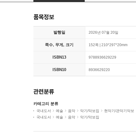
품목정보
발행일
2026년 07월 20일
쪽수, 무게, 크기
152쪽 | 210*297*20mm
ISBN13
9788936629229
ISBN10
8936629220
관련분류
카테고리 분류
국내도서
예술
음악
악기/악보집
현악기/관악기악보
국내도서
예술
음악
악기/악보집