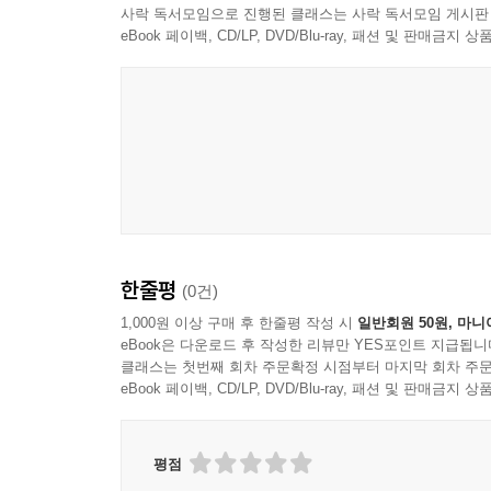
무시로
사락 독서모임으로 진행된 클래스는 사락 독서모임 게시판
비 내리는 호남선
eBook 페이백, CD/LP, DVD/Blu-ray, 패션 및 판매금
바위 고개
서른 즈음에
섬마을 선생님
소양강 처녀
야화
장녹수
해후
사랑의 서약
한줄평
(0건)
날개
진주조개 잡이
1,000원 이상 구매 후 한줄평 작성 시
일반회원 50원, 마니
eBook은 다운로드 후 작성한 리뷰만 YES포인트 지급됩니
뜨거운 안녕
클래스는 첫번째 회차 주문확정 시점부터 마지막 회차 주문
누이
eBook 페이백, CD/LP, DVD/Blu-ray, 패션 및 판매금
보고싶다
연인
천년의 사랑
평점