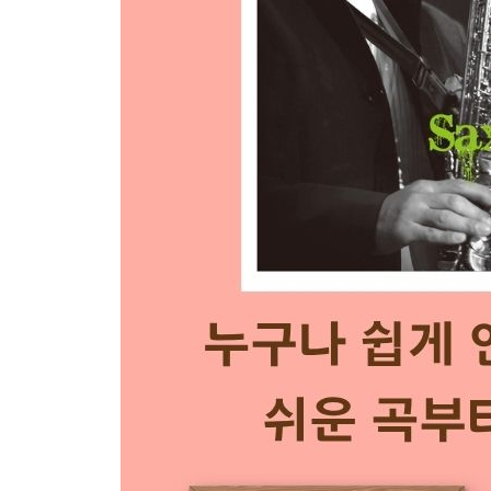
4. 연습곡 2 작별 40
Lesson 5
오른손 & 왼손 연습
1. 연습 1
2. 연습 2
3. 연습곡 1 사랑의 기쁨
4. 연습곡 2 만남
5. 연습곡 3 로렐라이
6. 연습곡 4 머나먼 고향
7. 연습곡 5 아! 목동아
Lesson 6
점음표와 쉼표 연습
1. 연습 1
2. 연습 2
3. 연습곡 1 아침 이슬