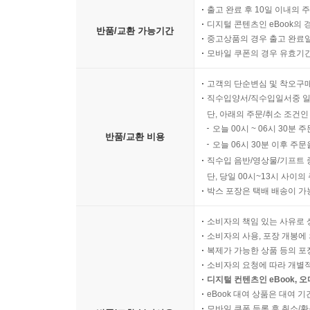
출고 완료 후 10일 이내의 
디지털 콘텐츠인 eBook의 
반품/교환 가능기간
중고상품의 경우 출고 완료일
모바일 쿠폰의 경우 유효기간(
고객의 단순변심 및 착오구
직수입양서/직수입일서중 일
단, 아래의 주문/취소 조건인
오늘 00시 ~ 06시 30분 
반품/교환 비용
오늘 06시 30분 이후 주문
직수입 음반/영상물/기프트 
단, 당일 00시~13시 사이
박스 포장은 택배 배송이 가
소비자의 책임 있는 사유로 
소비자의 사용, 포장 개봉에 
복제가 가능한 상품 등의 포장을 
소비자의 요청에 따라 개별
디지털 컨텐츠인 eBook, 
eBook 대여 상품은 대여 기
모바일 쿠폰 등록 후 취소/환