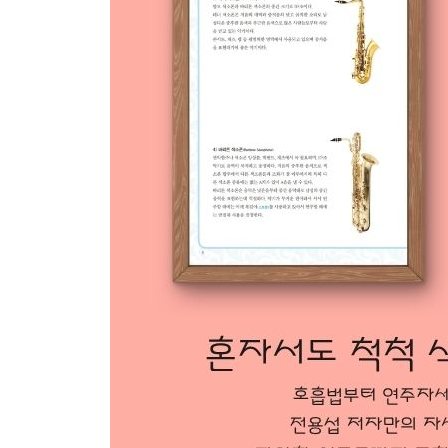
Lesson 9
파 샤프(F#) 운지
1. 연습 1
2. 연습 2
3. 연습곡 1 생일 축하 노래
4. 연습곡 2 에덴의 동쪽
5. 연습곡 3 등대지기
6. 연습곡 4 오라 리
7. 연습곡 5 바위섬
8. 연습곡 6 동백 아가씨
Lesson 10
시 플랫(Bb) 운지
1. 연습 1
2. 연습 2
3. 연습곡 1 나비야