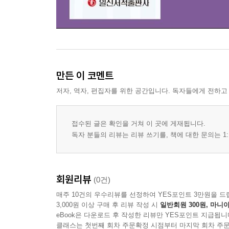
3. 연습 3
4. 연습곡 1 오빠 생각
5. 연습곡 2 눈이 내리네
[아름다운 색소폰 연주곡 모음곡]
Autumn Leaves
만든 이 코멘트
Diana
저자, 역자, 편집자를 위한 공간입니다. 독자들에게 전하고
Mo Better Blues
Moon River
접수된 글은 확인을 거쳐 이 곳에 게재됩니다.
My Way
독자 분들의 리뷰는 리뷰 쓰기를, 책에 대한 문의는 1:
봄날은 간다
I Can't Stop loving You
무정 부르스
회원리뷰
갈대의 순정
(0건)
고향초
매주 10건의 우수리뷰를 선정하여 YES포인트 3만원을 드
3,000원 이상 구매 후 리뷰 작성 시
일반회원 300원, 마니아
목포의 눈물
eBook은 다운로드 후 작성한 리뷰만 YES포인트 지급됩니
그 겨울의 찻집
클래스는 첫번째 회차 주문확정 시점부터 마지막 회차 주문