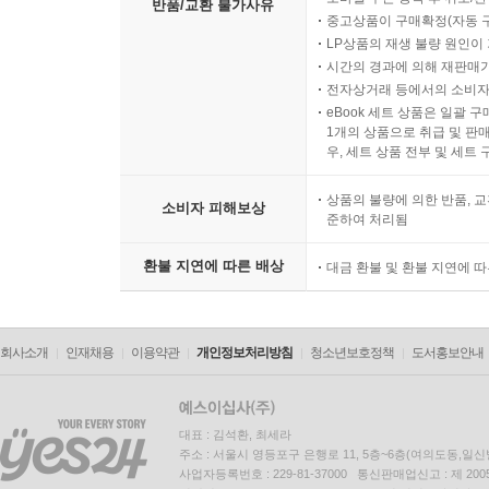
반품/교환 불가사유
중고상품이 구매확정(자동 
LP상품의 재생 불량 원인이 기
시간의 경과에 의해 재판매가
전자상거래 등에서의 소비자
eBook 세트 상품은 일괄 
1개의 상품으로 취급 및 판매
우, 세트 상품 전부 및 세트
상품의 불량에 의한 반품, 교
소비자 피해보상
준하여 처리됨
환불 지연에 따른 배상
대금 환불 및 환불 지연에 
회사소개
인재채용
이용약관
개인정보처리방침
청소년보호정책
도서홍보안내
대표 : 김석환, 최세라
주소 : 서울시 영등포구 은행로 11, 5층~6층(여의도동,일신
사업자등록번호 : 229-81-37000 통신판매업신고 : 제 200