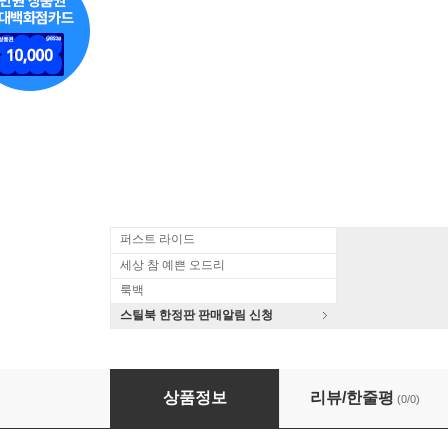
퍼스트 라이드
세상 참 예쁜 오드리
룩백
스틸북 한정판 판매알림 신청
치머만 & 반할: 바순 협주곡 (Zimmerman & Vanhal:
상품정보
리뷰/한줄평
(0/0)