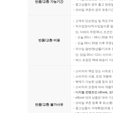
반품/교환 가능기간
중고상품의 경우 출고 완료일
모바일 쿠폰의 경우 유효기간(
고객의 단순변심 및 착오구
직수입양서/직수입일서중 일
단, 아래의 주문/취소 조건인
오늘 00시 ~ 06시 30분 
반품/교환 비용
오늘 06시 30분 이후 주문
직수입 음반/영상물/기프트 
단, 당일 00시~13시 사이
박스 포장은 택배 배송이 가
소비자의 책임 있는 사유로 
소비자의 사용, 포장 개봉에 
복제가 가능한 상품 등의 포장을 
소비자의 요청에 따라 개별
디지털 컨텐츠인 eBook, 
eBook 대여 상품은 대여 기
모바일 쿠폰 등록 후 취소/환
반품/교환 불가사유
중고상품이 구매확정(자동 