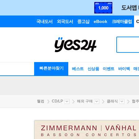
국내도서
외국도서
중고샵
eBook
크레마클럽
C
빠른분야찾기
베스트
신상품
이벤트
바이백
매
웰컴
CD/LP
해외 구매
클래식
협