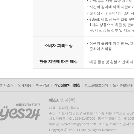
LP상품의 재생 불량 원인이 기
시간의 경과에 의해 재판매가
전자상거래 등에서의 소비자
eBook 세트 상품은 일괄 
1개의 상품으로 취급 및 판매
우, 세트 상품 전부 및 세트
상품의 불량에 의한 반품, 교
소비자 피해보상
준하여 처리됨
환불 지연에 따른 배상
대금 환불 및 환불 지연에 
회사소개
인재채용
이용약관
개인정보처리방침
청소년보호정책
도서홍보안내
대표 : 김석환, 최세라
주소 : 서울시 영등포구 은행로 11, 5층~6층(여의도동,일신
사업자등록번호 : 229-81-37000 통신판매업신고 : 제 200
이메일 : yes24help@yes24.com 호스팅 서비스사업자 :
Copyright ⓒ YES24 Corp. All Rights Reserved.