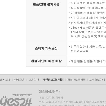
모바일 쿠폰 등록 후 취소/환
반품/교환 불가사유
중고상품이 구매확정(자동 
LP상품의 재생 불량 원인이 기
시간의 경과에 의해 재판매가
전자상거래 등에서의 소비자
eBook 세트 상품은 일괄 
1개의 상품으로 취급 및 판매
우, 세트 상품 전부 및 세트
상품의 불량에 의한 반품, 교
소비자 피해보상
준하여 처리됨
환불 지연에 따른 배상
대금 환불 및 환불 지연에 
회사소개
인재채용
이용약관
개인정보처리방침
청소년보호정책
도서홍보안내
대표 : 김석환, 최세라
주소 : 서울시 영등포구 은행로 11, 5층~6층(여의도동,일신
사업자등록번호 : 229-81-37000 통신판매업신고 : 제 200