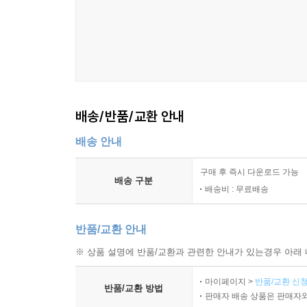
잉크의 종류
기재의 종류
망사의 선택 기준
감광재의 특성
보조 재료의 역할
재료 보관 방법
배송/반품/교환 안내
9장 작업 관리
배송 안내
작업 순서 정리
시간 관리 방법
구매 후 즉시 다운로드 가능
공정 간 연결
배송 구분
배송비 : 무료배송
작업 환경 유지
결과물 점검 기준
반품/교환 안내
작업 기록 관리
※ 상품 설명에 반품/교환과 관련한 안내가 있는경우 아래 
10장 유지와 정리
마이페이지 >
반품/교환 신청
스크린 세척 방법
반품/교환 방법
판매자 배송 상품은 판매자와
장비 관리 방법