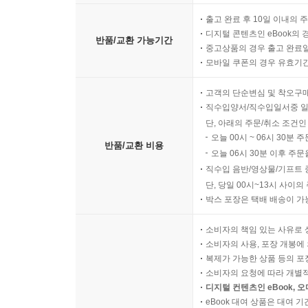
잉크 정리 과정
출고 완료 후 10일 이내의 
작업 공간 정리
디지털 콘텐츠인 eBook의 
반품/교환 가능기간
중고상품의 경우 출고 완료일
재사용 가능 요소
모바일 쿠폰의 경우 유효기간(
폐기물 처리 방법
고객의 단순변심 및 착오구
직수입양서/직수입일서중 일
단, 아래의 주문/취소 조건인
오늘 00시 ~ 06시 30분 
반품/교환 비용
오늘 06시 30분 이후 주문
직수입 음반/영상물/기프트 
단, 당일 00시~13시 사이
박스 포장은 택배 배송이 가
소비자의 책임 있는 사유로 
소비자의 사용, 포장 개봉에 
복제가 가능한 상품 등의 포장을 
소비자의 요청에 따라 개별
디지털 컨텐츠인 eBook, 
eBook 대여 상품은 대여 기