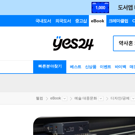
국내도서
외국도서
중고샵
eBook
크레마클럽
C
빠른분야찾기
베스트
신상품
이벤트
바이백
매
웰컴
eBook
예술 대중문화
디자인/공예