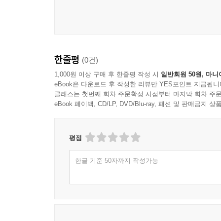
6장 인쇄 준비 과정
작업 공간 정리
재료 준비
스크린 장착 방법
잉크 준비 과정
한줄평
(0건)
인쇄 위치 설정
1,000원 이상 구매 후 한줄평 작성 시
일반회원 50원, 마니
테스트 인쇄 과정
eBook은 다운로드 후 작성한 리뷰만 YES포인트 지급됩니
클래스는 첫번째 회차 주문확정 시점부터 마지막 회차 주문
eBook 페이백, CD/LP, DVD/Blu-ray, 패션 및 판매금
7장 인쇄 공정
잉크 도포 방법
스퀴지 사용 방식
평점
압력 조절 방법
반복 인쇄 과정
한글 기준 50자까지 작성가능
건조와 적층
인쇄 결과 확인
8장 재료의 이해