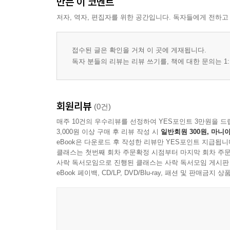
만든 이 코멘트
4장 스크린 제작 과정
저자, 역자, 편집자를 위한 공간입니다. 독자들에게 전하고
프레임 준비 과정
망사 부착 방법
감광액의 도포
접수된 글은 확인을 거쳐 이 곳에 게재됩니다.
건조 과정
독자 분들의 리뷰는 리뷰 쓰기를, 책에 대한 문의는 1:
이미지 노광 과정
현상 과정
스크린 완성 상태 확인
회원리뷰
(0건)
매주 10건의 우수리뷰를 선정하여 YES포인트 3만원을 드
5장 이미지 준비
3,000원 이상 구매 후 리뷰 작성 시
일반회원 300원, 마니아
이미지 데이터의 형태
eBook은 다운로드 후 작성한 리뷰만 YES포인트 지급됩니
클래스는 첫번째 회차 주문확정 시점부터 마지막 회차 주문
해상도의 개념
사락 독서모임으로 진행된 클래스는 사락 독서모임 게시판
흑백 이미지 처리
eBook 페이백, CD/LP, DVD/Blu-ray, 패션 및 판매금
선과 면의 표현
필름 출력 과정
이미지 배치 방식