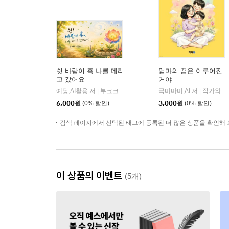
쉿 바람이 훅 나를 데리
엄마의 꿈은 이루어진
고 갔어요
거야
예당,AI활용 저
부크크
극미마미,AI 저
작가와
|
|
6,000
원
(0% 할인)
3,000
원
(0% 할인)
검색 페이지에서 선택된 태그에 등록된 더 많은 상품을 확인해 
이 상품의 이벤트
(5개)