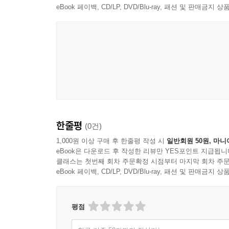
5장 유전자원의 수집과 관리 원리
eBook 페이백, CD/LP, DVD/Blu-ray, 패션 및 판매금
유전자원 수집의 개념
생물 자원의 표본화 원리
유전자원의 분류와 정리
유전자원의 보존 개념
생물 자원의 저장 방식
유전자원 관리 체계
유전자원 보존의 과학적 기반
6장 유전자원 연구에서의 분석 개념
한줄평
(0건)
유전 정보 분석의 기본 구조
1,000원 이상 구매 후 한줄평 작성 시
일반회원 50원, 마니
유전자 서열의 이해
eBook은 다운로드 후 작성한 리뷰만 YES포인트 지급됩니
유전적 차이의 비교 개념
클래스는 첫번째 회차 주문확정 시점부터 마지막 회차 주문
eBook 페이백, CD/LP, DVD/Blu-ray, 패션 및 판매금
유전자 데이터 해석의 흐름
분자 수준에서의 유전 정보 이해
유전적 관계의 해석 구조
평점
유전자 분석 결과의 의미