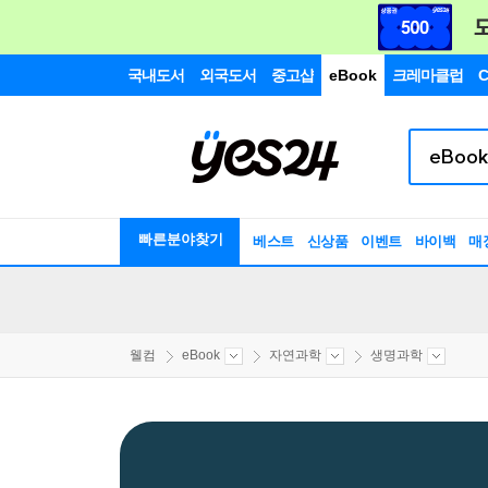
국내도서
외국도서
중고샵
eBook
크레마클럽
C
빠른분야찾기
베스트
신상품
이벤트
바이백
매
웰컴
eBook
자연과학
생명과학