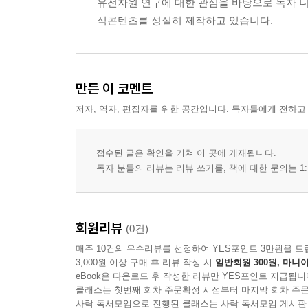
유전자원 연구에 대한 관심을 바탕으로 독자 니
생물종과 유전적 다양성
식콘텐츠를 성실히 제작하고 있습니다.
집단 내 유전적 변이
생태계와 유전자원의 상호 관계
지리적 분포와 유전자원의 특징
환경 요인과 유전적 변화
만든 이 코멘트
자연 선택과 유전자원의 변화
저자, 역자, 편집자를 위한 공간입니다. 독자들에게 전하고
유전자 다양성의 유지 원리
4장 유전자원 연구의 자료와 정보
접수된 글은 확인을 거쳐 이 곳에 게재됩니다.
생물 표본과 연구 자료
독자 분들의 리뷰는 리뷰 쓰기를, 책에 대한 문의는 1:
유전자 정보의 구성
유전자 데이터의 구조
유전자원 관련 정보의 유형
회원리뷰
(0건)
연구 자료의 분류 체계
매주 10건의 우수리뷰를 선정하여 YES포인트 3만원을 드
유전자원 정보의 기록 방식
3,000원 이상 구매 후 리뷰 작성 시
일반회원 300원, 마니아
유전자 데이터의 해석 구조
eBook은 다운로드 후 작성한 리뷰만 YES포인트 지급됩니
클래스는 첫번째 회차 주문확정 시점부터 마지막 회차 주문
사락 독서모임으로 진행된 클래스는 사락 독서모임 게시판