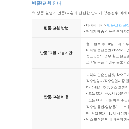
반품/교환 안내
9장 유전자원과 사회적 인식
※ 상품 설명에 반품/교환과 관련한 안내가 있는경우 아래 
유전자원의 공공적 가치
마이페이지 >
반품/교환 신청
유전자원과 과학 정책
반품/교환 방법
판매자 배송 상품은 판매자와
생물 자원의 공유 개념
유전자원과 국제 협력의 배경
출고 완료 후 10일 이내의 
유전자원의 보존 인식
디지털 콘텐츠인 eBook의 
반품/교환 가능기간
중고상품의 경우 출고 완료일
유전자원과 환경 보호
모바일 쿠폰의 경우 유효기간(
유전자원 연구의 사회적 의미
고객의 단순변심 및 착오구
10장 유전자원 연구의 지식 체계
직수입양서/직수입일서중 일
유전자원 연구의 학문적 흐름
단, 아래의 주문/취소 조건인
오늘 00시 ~ 06시 30분 
유전자 연구와 생물학의 연결
반품/교환 비용
오늘 06시 30분 이후 주문
유전자 정보와 과학적 이해
직수입 음반/영상물/기프트 
생물 자원 연구의 지식 구조
단, 당일 00시~13시 사이
유전자원 연구 분야의 구성
박스 포장은 택배 배송이 가
유전자 연구의 개념적 틀