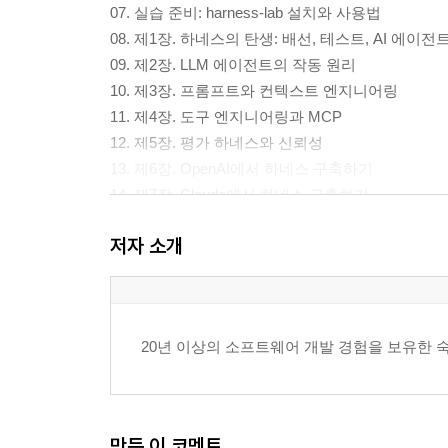
07. 실습 준비: harness-lab 설치와 사용법
08. 제1장. 하네스의 탄생: 배선, 테스트, AI 에이전
09. 제2장. LLM 에이전트의 작동 원리
10. 제3장. 프롬프트와 컨텍스트 엔지니어링
11. 제4장. 도구 엔지니어링과 MCP
12. 제5장. 평가 하네스와 신뢰성
13. 제6장. OpenAI에서 하네스 구축하기
14. 제7장. Claude에서 하네스 구축하기
15. 제8장. 장시간 실행 에이전트와 세션 인계
저자 소개
16. 제9장. Generator-Evaluator 하네스
17. 제10장. 안전, 거버넌스, 운영
18. 제11장. 에이전틱 하네스 12가지 실전 패턴
19. 제12장. 하네스 설계의 7가지 결정과 3가지 역
20년 이상의 소프트웨어 개발 경험을 보유한 
20. 제13장. “하네스가 전부다”: ACI에서 에이
21. 제14장. 하네스와 메모리 소유권: 기억을 잃
22. 부록 A. 처음 읽는 사람을 위한 핵심 용어집
23. 부록 B. 참고문헌과 출처 지도
만든 이 코멘트