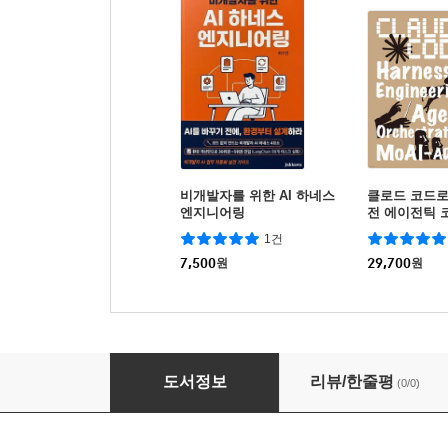
비개발자를 위한 AI 하네스
클로드 코드로
엔지니어링
전 에이전틱 
1건
7,500
원
29,700
원
하네스 엔지니어링 백과사전
도서정보
리뷰/한줄평
(0/0)