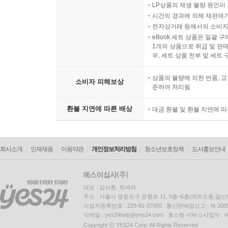
LP상품의 재생 불량 원인이 기
시간의 경과에 의해 재판매가
전자상거래 등에서의 소비자
eBook 세트 상품은 일괄 
1개의 상품으로 취급 및 판매
우, 세트 상품 전부 및 세트
상품의 불량에 의한 반품, 교
소비자 피해보상
준하여 처리됨
환불 지연에 따른 배상
대금 환불 및 환불 지연에 
회사소개
인재채용
이용약관
개인정보처리방침
청소년보호정책
도서홍보안내
대표 : 김석환, 최세라
주소 : 서울시 영등포구 은행로 11, 5층~6층(여의도동,일신
사업자등록번호 : 229-81-37000 통신판매업신고 : 제 200
이메일 : yes24help@yes24.com 호스팅 서비스사업자 :
Copyright ⓒ YES24 Corp. All Rights Reserved.