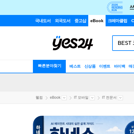
국내도서
외국도서
중고샵
eBook
크레마클럽
C
빠른분야찾기
베스트
신상품
이벤트
바이백
매
웰컴
eBook
IT 모바일
IT 전문서