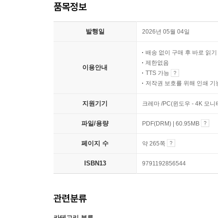
품목정보
발행일
2026년 05월 04일
배송 없이 구매 후 바로 읽
제한없음
이용안내
TTS 가능
저작권 보호를 위해 인쇄 기
지원기기
크레마 /PC(윈도우 - 4K 모
파일/용량
PDF(DRM) | 60.95MB
페이지 수
약 265쪽
ISBN13
9791192856544
관련분류
카테고리 분류