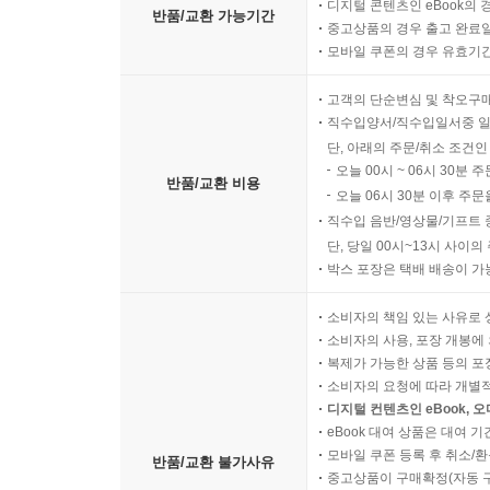
디지털 콘텐츠인 eBook의 
반품/교환 가능기간
중고상품의 경우 출고 완료일
모바일 쿠폰의 경우 유효기간(
고객의 단순변심 및 착오구
직수입양서/직수입일서중 일
단, 아래의 주문/취소 조건인
오늘 00시 ~ 06시 30분 
반품/교환 비용
오늘 06시 30분 이후 주문
직수입 음반/영상물/기프트 
단, 당일 00시~13시 사이
박스 포장은 택배 배송이 가
소비자의 책임 있는 사유로 
소비자의 사용, 포장 개봉에 
복제가 가능한 상품 등의 포장을 
소비자의 요청에 따라 개별
디지털 컨텐츠인 eBook, 
eBook 대여 상품은 대여 기
모바일 쿠폰 등록 후 취소/환
반품/교환 불가사유
중고상품이 구매확정(자동 