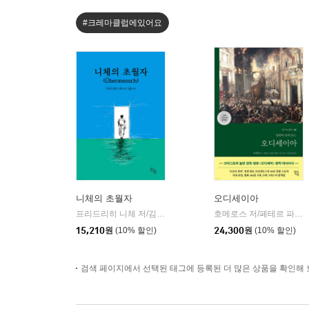
#크레마클럽에있어요
니체의 초월자
오디세이아
프리드리히 니체 저/김철 편역
히읏
호메로스 저/페테르 파울 루벤스 그림/박문재 역
|
15,210
원
(10% 할인)
24,300
원
(10% 할인)
검색 페이지에서 선택된 태그에 등록된 더 많은 상품을 확인해 