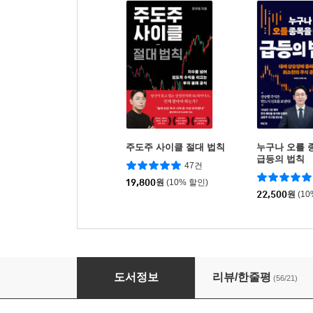
주도주 사이클 절대 법칙
누구나 오를 
급등의 법칙
47건
19,800
원
(10% 할인)
22,500
원
(1
매도의 기술
도서정보
리뷰/한줄평
(56/21)