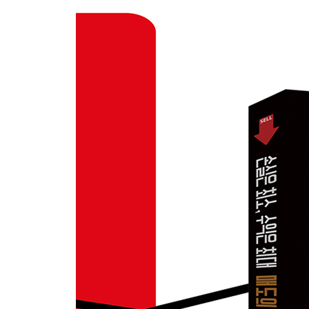
; 줄 때 먹어라 vs 수익을 길게 가져가라
매도법 ③ 매물대 매도법
; 좀비 군단이 기다리는 곳
매도법 ④ 이동평균선 매도법
; 주가의 내비게이션, 그랜빌의 법칙과 MACD
PART 5 || 매수 후 10% 이상, 수익 구간 매도법
매도법 ④ 이동평균선 매도법
; 수익이 커진 만큼 조금 더 넓게 봐야 하는 이유
매도법 ⑤ 2/3 익절 매도법
; 탐욕과 공포 사이, 황금의 균형점 찾기
매도법 ⑥ 추세선 매도법
; 수익은 추세에서, 매도는 이탈에서
매도법 ⑦ 기업 가치와 성장성 반전 매도법
; 차트가 아니라 ‘이유’가 깨지면 뒤도 돌아보지 마라
매도법 ⑧ 경기순환 매도법
; 농부는 겨울에 씨앗을 뿌리지 않는다