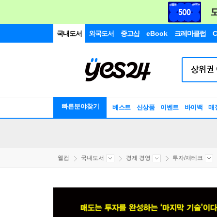
국내도서
외국도서
중고샵
eBook
크레마클럽
C
빠른분야찾기
베스트
신상품
이벤트
바이백
매
웰컴
국내도서
경제 경영
투자/재테크