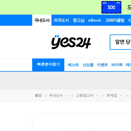
국내도서
외국도서
중고샵
eBook
크레마클럽
C
빠른분야찾기
베스트
신상품
이벤트
바이백
매
웰컴
국내도서
고등참고서
문제집