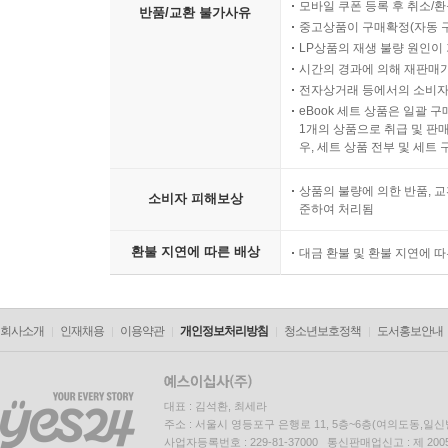
모바일 쿠폰 등록 후 취소/환
반품/교환 불가사유
중고상품이 구매확정(자동 
LP상품의 재생 불량 원인이 기
시간의 경과에 의해 재판매가
전자상거래 등에서의 소비자
eBook 세트 상품은 일괄 
1개의 상품으로 취급 및 판매
우, 세트 상품 전부 및 세트
상품의 불량에 의한 반품, 교
소비자 피해보상
준하여 처리됨
환불 지연에 따른 배상
대금 환불 및 환불 지연에 
회사소개
인재채용
이용약관
개인정보처리방침
청소년보호정책
도서홍보안내
대표 : 김석환, 최세라
주소 : 서울시 영등포구 은행로 11, 5층~6층(여의도동,일신
사업자등록번호 : 229-81-37000 통신판매업신고 : 제 200