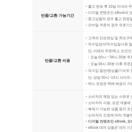
출고 완료 후 10일 이내의 
디지털 콘텐츠인 eBook의 
반품/교환 가능기간
중고상품의 경우 출고 완료일
모바일 쿠폰의 경우 유효기간(
고객의 단순변심 및 착오구
직수입양서/직수입일서중 일
단, 아래의 주문/취소 조건인
오늘 00시 ~ 06시 30분 
반품/교환 비용
오늘 06시 30분 이후 주문
직수입 음반/영상물/기프트 
단, 당일 00시~13시 사이
박스 포장은 택배 배송이 가
소비자의 책임 있는 사유로 
소비자의 사용, 포장 개봉에 
복제가 가능한 상품 등의 포장을 
소비자의 요청에 따라 개별
디지털 컨텐츠인 eBook, 
eBook 대여 상품은 대여 기