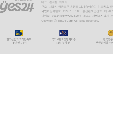
대표 : 김석환, 최세라
주소 : 서울시 영등포구 은행로 11, 5층~6층(여의도동,일신
사업자등록번호 : 229-81-37000 통신판매업신고 : 제 200
이메일 : yes24help@yes24.com 호스팅 서비스사업자 :
Copyright ⓒ YES24 Corp. All Rights Reserved.