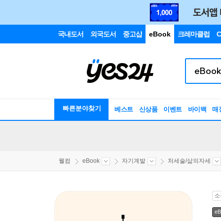
국내도서
외국도서
중고샵
eBook
크레마클럽
C
빠른분야찾기
베스트
신상품
이벤트
바이백
매
웰컴
eBook
자기계발
처세술/삶의자세
소
eB