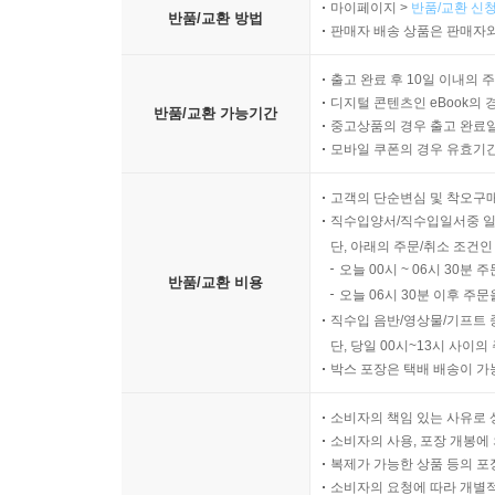
마이페이지 >
반품/교환 신청
반품/교환 방법
판매자 배송 상품은 판매자와
출고 완료 후 10일 이내의 
디지털 콘텐츠인 eBook의 
반품/교환 가능기간
중고상품의 경우 출고 완료일
모바일 쿠폰의 경우 유효기간(
고객의 단순변심 및 착오구
직수입양서/직수입일서중 일
단, 아래의 주문/취소 조건인
오늘 00시 ~ 06시 30분 
반품/교환 비용
오늘 06시 30분 이후 주문
직수입 음반/영상물/기프트 
단, 당일 00시~13시 사이
박스 포장은 택배 배송이 가
소비자의 책임 있는 사유로 
소비자의 사용, 포장 개봉에 
복제가 가능한 상품 등의 포장을 
소비자의 요청에 따라 개별