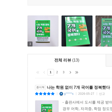
세상에서 제일 게으르고 완벽한 외국어 공부법
이 책이 강력한 무기가 되는 이유는 또 있다. 저자
부록을 마련했다(p.239).
‘스페셜 팁’은 더 깊이 있는 학습을 원하는 독자들
본문에서 강조한 ‘혼잣말 연습’을 바로 시작할 수 
이상을 독학한 ‘평범한 고수들’의 생생한 이야기도
넘지 않고 세계 최초의 동시통역사가 된 헝가리인
3
수기는 독자들에게 “나도 할 수 있다”는 강력한 응원과
탄탄한 본문과 알찬 부록, 그리고 직접 설계하는
전체 리뷰
(13)
강력한 어학당이 되고, 당신의 자투리 시간은 제2의
시작된다.
1
2
3
나는 학원 없이 7개 국어를 정복했다
종이책
g*****s
2026-05-27
신고
|
|
|
- 출판사에서 도서를 제공 받
경우 어학, 자격증, 학점 정