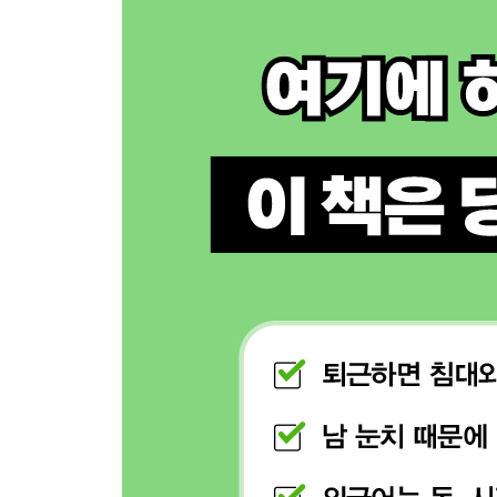
[Level Up 실전 적용]
STEP 9. [듣기] 귀가 뚫리고 뇌를 자극하는 소리 훈
[Level Up 실전 적용]
STEP 10. [말하기] 더듬거리지 않고 원어민처럼 말
[Level Up 실전 적용]
STEP 11. [쓰기] 하루 3문장 쓰기, 기록이 실력이 
[Level Up 실전 적용]
STEP 12. [어휘] 억지로 외우지 않아도 각인되는 
[Level Up 실전 적용]
STEP 13. [치트키] 독학 비밀 병기: AI·앱·OTT 20
[Level Up 실전 적용]
COURSE Ⅳ. 자동화: 작심삼일을 넘어서는 습관과
STEP 14. [지속가능] 언어를 완성하는 꾸준함의 복
STEP 15. [멘탈] ‘공부 권태기’를 돌파하는 심리 전
STEP 16. [솔루션] 언어의 4가지 복병과 스마트한