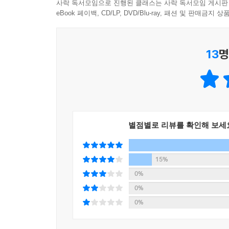
“의지는 죄가 없다, 무너질 수밖에 없는 계획이 문제
사락 독서모임으로 진행된 클래스는 사락 독서모임 게시판
작심삼일을 이기는 습관 자동화 시스템
eBook 페이백, CD/LP, DVD/Blu-ray, 패션 및 판매금
독학을 결심한 이들에게 예상치 못한 야근이나 갑
포기하는 건 의지력이 부족해서가 아니라, 우리 뇌
13
명
이 책은 ‘매일 섀도잉 1시간’ ‘매일 단어 50개
틈새를 공략한다. 뇌가 정보를 잊어버릴 무렵 슬쩍
만든다. 애써 외우지 않아도 뇌가 스스로 기억하게 하는
지속 가능한 공부를 위해 저자가 제안하는 첫 단계
차근차근형, 한마디라도 내뱉어야 하는 경험형인지를
붙는다.
별점별로 리뷰를 확인해 보세
내 스타일을 찾았다면 그다음은 ‘When-What’ 
빈칸에 내가 정말 즐길 수 있는 콘텐츠(What)를
직접 나만의 루틴을 그려볼 수 있는 ‘Level Up 실전 
15%
이제 공허한 의지에 매달리는 공부는 끝내자. 뇌
0%
흔들리는 날이 오더라도, 이 강력한 습관 시스템은
0%
0%
“가장 편안한 내 방에서 언어의 말문이 터진다!”