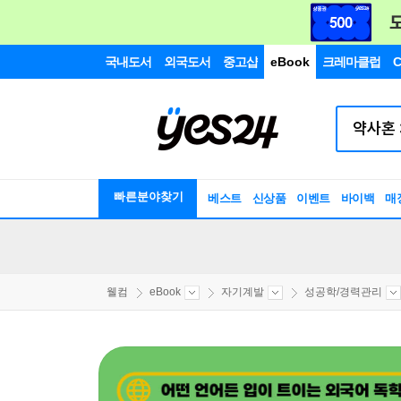
국내도서
외국도서
중고샵
eBook
크레마클럽
C
빠른분야찾기
베스트
신상품
이벤트
바이백
매
웰컴
eBook
자기계발
성공학/경력관리