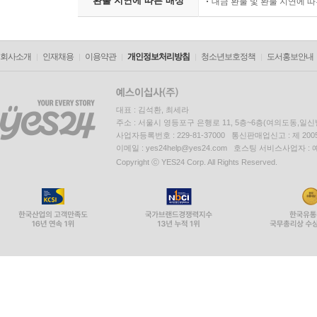
환불 지연에 따른 배상
대금 환불 및 환불 지연에 
회사소개
인재채용
이용약관
개인정보처리방침
청소년보호정책
도서홍보안내
대표 : 김석환, 최세라
주소 : 서울시 영등포구 은행로 11, 5층~6층(여의도동,일신
사업자등록번호 : 229-81-37000 통신판매업신고 : 제 200
이메일 : yes24help@yes24.com 호스팅 서비스사업자 :
Copyright ⓒ YES24 Corp. All Rights Reserved.