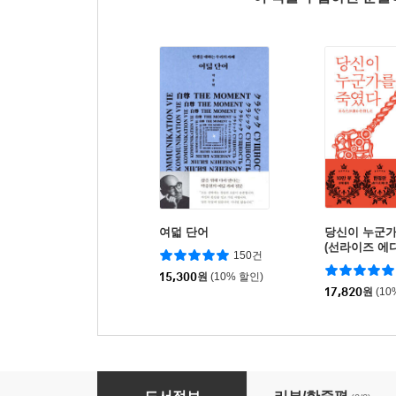
여덟 단어
당신이 누군가
(선라이즈 에
150건
15,300
원
(10% 할인)
17,820
원
(10
추신 일은 소모되지 않을 만큼만, 삶은 무너지지