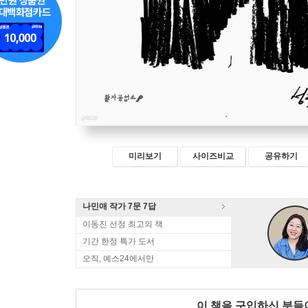
미리보기
사이즈비교
공유하기
나민애 작가 7문 7답
이동진 선정 최고의 책
기간 한정 특가 도서
오직, 예스24에서만
이 책을 구입하신 분