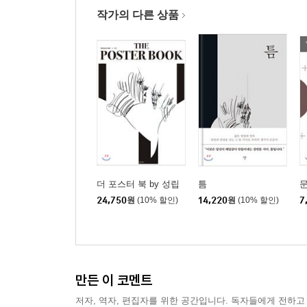
211108_ 마치 거대한 사람이 된 것처럼
작가의 다른 상품
220202_ 불안의 긴 터널 끝, 내적 평화
220420_ 추락도 상승도 아닌 확장의 삶
220708_ 내가 움직여야 하는 이유는 뭘까?
221003_ 모든 것은 제때에 그렇게 되는 것
221222_ 여백을 두고 생각의 무게를 감당하는 법
230326_ 모든 색을 섞어 만든 다채로운 밤
230710_ 잠시 자신이나 존재감이 안으로 접히다
230928_ 부디 고독하고 용감하시길
231213_ 증명할 필요 없는 날들
더 포스터 북 by 성립
틈
240319_ 나는 왜 이렇게 많은 문제에 둘러싸여 있
24,750
원
(10% 할인)
14,220
원
(10% 할인)
7
240714_ 잊기 때문에 인간, 흉터가 남기에 사람
240910_ 가능성이라는 여백
241206_ 무언가 만들어내고 싶다는 축복의 순간
250316_ 사랑의 뒷면은 끈적이고 소란하다
만든 이 코멘트
250613_ 빈틈없는 삶은 움직이지 못해서
250918_ 별 문제 없음
저자, 역자, 편집자를 위한 공간입니다. 독자들에게 전하고