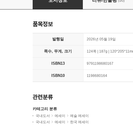
도서정보
리뷰/한줄평
(0/0)
품목정보
발행일
2026년 05월 19일
쪽수, 무게, 크기
124쪽 | 187g | 120*205*11
ISBN13
9791198680167
ISBN10
1198680164
관련분류
카테고리 분류
국내도서
에세이
예술 에세이
국내도서
에세이
한국 에세이