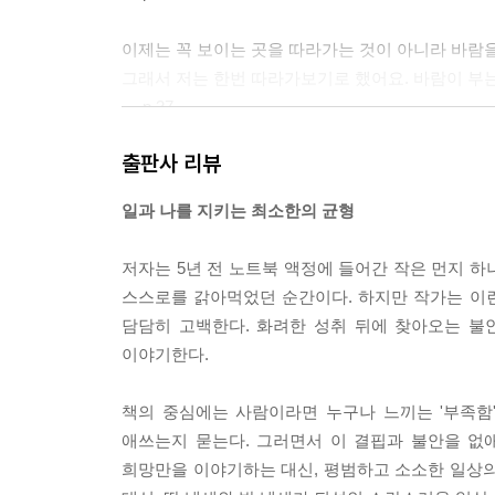
이제는 꼭 보이는 곳을 따라가는 것이 아니라 바람
그래서 저는 한번 따라가보기로 했어요. 바람이 부는
--- p.37
출판사 리뷰
변화한다는 것은 예전의 나를 부정하는 일이 아니라
하나둘씩 지워내며, 나는 오늘도 어제와는 다른 새
일과 나를 지키는 최소한의 균형
--- p.43
저자는 5년 전 노트북 액정에 들어간 작은 먼지 
나만 아픈 것이 아니라, 사실은 모두가 아픈 것입니
스스로를 갉아먹었던 순간이다. 하지만 작가는 이런
로 발전’하거나 그 아픈 상처를 예술로 치환해내는 
담담히 고백한다. 화려한 성취 뒤에 찾아오는 불
--- p.63
이야기한다.
일은 내가 아니며 직업은 나를 대신할 수 없다. 그림
책의 중심에는 사람이라면 누구나 느끼는 '부족함
--- p.72
애쓰는지 묻는다. 그러면서 이 결핍과 불안을 없
희망만을 이야기하는 대신, 평범하고 소소한 일상의
매끈하고 희게 빛나는 사랑의 모습은, 그리고 탄복할