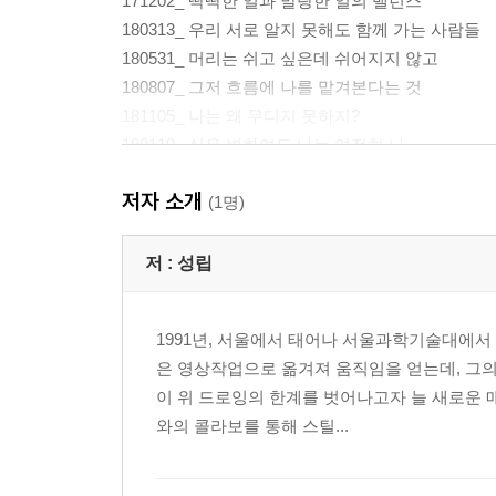
171202_ 딱딱한 일과 말랑한 일의 밸런스
180313_ 우리 서로 알지 못해도 함께 가는 사람들
180531_ 머리는 쉬고 싶은데 쉬어지지 않고
180807_ 그저 흐름에 나를 맡겨본다는 것
181105_ 나는 왜 무디지 못하지?
190110_ 싫은 변화여도 나는 여전히 나
190625_ 놓치고 있었던 사소한 응원
저자 소개
190904_ 자기 연민을 줄이고 타인을 보는 눈
(1명)
191120_ 항상 뜻대로 되는 법은 없고
200109_ 두 번으로 나누어주는 마음
저 :
성립
200201_ 나로서 온전히 살기 위한 필명
200407_ 무너지지 않기 위해
1991년, 서울에서 태어나 서울과학기술대에서
200909_ 내 멋대로 산다는 선택
은 영상작업으로 옮겨져 움직임을 얻는데, 그의 
이 위 드로잉의 한계를 벗어나고자 늘 새로운 
2부 무너지지 않을 만큼 거리 두기
와의 콜라보를 통해 스틸...
210506_ 일은 곧 나일까?
210816_ 나를 지탱하는 예열의 불씨