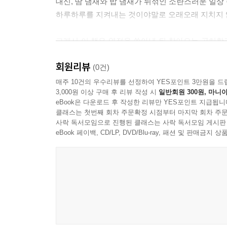
대신, 땀 냄새와 밥 냄새가 뒤섞인 소란스러운 일상
습은 날것 그대로의 사랑, 사랑의 뒷면이라는 것이다
하루하루를 지켜내는 것이야말로 오래오래 지치지 
--- p.116
그래서 이 책은 열정을 쏟아낸 뒤 찾아오는 공허함
빈틈없는 문장은 읽히지 않고 빈틈 없는 삶은 움직
평온한 일상을 지키는 법, 그리고 일과 내 삶 사이
--- p.118
회원리뷰
(0건)
· 추천의 말 중에서
매주 10건의 우수리뷰를 선정하여 YES포인트 3만원을 드
여러 문제들은 허공을 떠도는 습기처럼 보이지도 않
3,000원 이상 구매 후 리뷰 작성 시
일반회원 300원, 마니아
게 해줍니다. 문제가 허상일 수만은 없는 것입니다.
eBook은 다운로드 후 작성한 리뷰만 YES포인트 지급됩니
이 책은 성립 작가가 독자에게 띄운 수십 통의 편지
클래스는 첫번째 회차 주문확정 시점부터 마지막 회차 주문
자리하고 있다. 그의 그림을 깊이 들여다보는 감각
--- p.120
사락 독서모임으로 진행된 클래스는 사락 독서모임 게시판
보면, 일상을 붙드는 단단한 힘이 무엇인지 자연
eBook 페이백, CD/LP, DVD/Blu-ray, 패션 및 판매금
속에서, 스스로를 끝까지 지켜보는, 한없이 다정한 
-김송은 자동차문화 기획 에이전시 ‘에레보’ COO