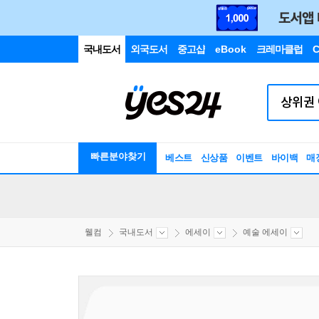
국내도서
외국도서
중고샵
eBook
크레마클럽
C
빠른분야찾기
베스트
신상품
이벤트
바이백
매
웰컴
국내도서
에세이
예술 에세이