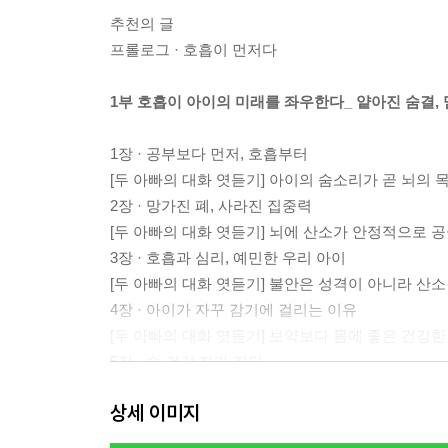
추천의 글
프롤로그 · 호흡이 먼저다
1부 호흡이 아이의 미래를 좌우한다_ 얕아진 숨결,
1장 · 공부보다 먼저, 호흡부터
[두 아빠의 대화 엿듣기] 아이의 숨소리가 곧 뇌의
2장 · 망가진 폐, 사라진 집중력
[두 아빠의 대화 엿듣기] 뇌에 산소가 안정적으로 
3장 · 호흡과 심리, 예민한 우리 아이
[두 아빠의 대화 엿듣기] 불안은 성격이 아니라 산소
4장 · 아이가 자꾸 감기에 걸리는 이유
[두 아빠의 대화 엿듣기] 보약보다 몸에 좋은 건강한
5장 · 숨 건강 자가 진단
[두 아빠의 대화 엿듣기] 숨을 재면 길이 보인다
상세 이미지
2부 뇌와 심장은 이미 신호를 보내고 있다_ 조용히