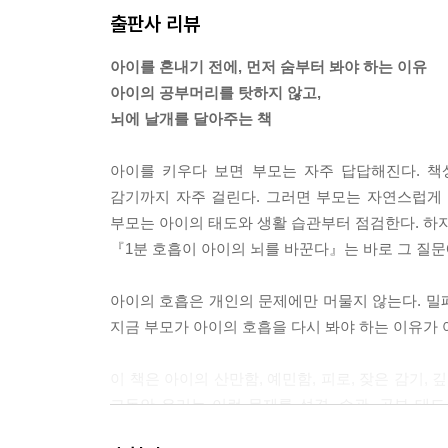
출판사 리뷰
다. 보약보다 맑고 깊은 숨 한 번이 아이의 면역력을
--- pp.56-58
아이를 혼내기 전에, 먼저 숨부터 봐야 하는 이유
아이의 공부머리를 탓하지 않고,
계단 세 층에 헐떡이는 아이
뇌에 날개를 달아주는 책
가슴이 두근거리는 건 체력 탓이 아니다. 계단 몇 
린다고 호소하는 아이들이 있다. 부모는 흔히 “운동
아이를 키우다 보면 부모는 자주 답답해진다. 책
지는 중이다. 구부정한 자세와 환기 안 되는 밀폐 
감기까지 자주 걸린다. 그러면 부모는 자연스럽게 
하고, 부족한 산소를 어떻게든 채우려고 심장을 평소
부모는 아이의 태도와 생활 습관부터 점검한다. 하지만
로 쥐어짜며 보상하려다 과로하고 있는 것이다. 결국
『1분 호흡이 아이의 뇌를 바꾼다』는 바로 그 질문
가 쉽게 지치고 두근거린다면 체력을 키울 게 아니라
--- pp.158-160
아이의 호흡은 개인의 문제에만 머물지 않는다. 밀폐
지금 부모가 아이의 호흡을 다시 봐야 하는 이유가 
독한 기침약의 배신
가래를 틀어막으면 폐는 세균의 번식장이 된다. 아이
이 책은 아이의 산만함, 예민함, 피로, 잦은 감기,
세요”를 외친다. 하지만 가래가 그르렁거리는데 기침
그동안 우리는 이런 문제를 성격, 습관, 공부 태
지나 바이러스를 강한 압력으로 몰아내는 방어 작용이
에너지 생산도 떨어지고, 그 결과 집중력 저하, 감정
버리면 어떻게 될까? 빠져나가지 못한 끈적한 가래