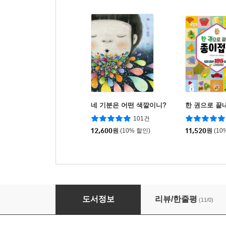
네 기분은 어떤 색깔이니?
한 권으로 끝
101건
12,600
원
(10% 할인)
11,520
원
(10
1분 호흡이 아이의 뇌를 바꾼다
도서정보
리뷰/한줄평
(11/0)