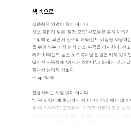
책 속으로
집중력은 엉덩이 힘이 아니다
산소 결핍이 부른 ‘절전 모드’ 부모들은 흔히 아이가
트밖에 안 되면서 산소의 20퍼센트 이상을 사용하는
을 쉬면 뇌는 가장 먼저 산소 부족을 감지한다. 산소
리가 10퍼센트 남은 노트북처럼 전원은 켜져 있지만
떨어진 자동차에 “의지가 약하다”고 화내는 것과 같
절박한 생리적 신호다.
--- pp.40-42
잔병치레는 체질 탓이 아니다
“비싼 영양제에 홍삼까지 먹이는데 우리 애는 왜 이
을 더 먹일까만 고민한다. 하지만 아무리 좋은 보약
세포가 바이러스를 향해 맹렬히 돌진하고 무기(항체
소’다. 얕은 호흡으로 폐가 산소를 제대로 실어 나르
을 만하면 아프고 회복도 유난히 더딘 것은 단지 체