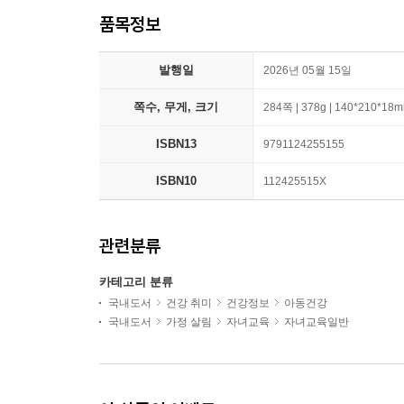
품목정보
발행일
2026년 05월 15일
쪽수, 무게, 크기
284쪽 | 378g | 140*210*18
ISBN13
9791124255155
ISBN10
112425515X
관련분류
카테고리 분류
국내도서
건강 취미
건강정보
아동건강
국내도서
가정 살림
자녀교육
자녀교육일반