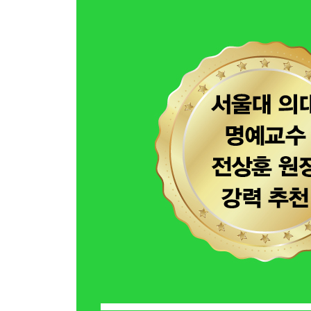
6장 · 숨이 흔들리면 감정도 무너진다
[두 아빠의 대화 엿듣기] 사춘기 불화: 왜 이렇게 
7장 · 산소가 끊기면 뇌는 4분을 버티지 못한다
[두 아빠의 대화 엿듣기] 숨 하나가 뇌를 살린다
8장 · 계단 세 층에 헐떡인다면 호흡이 무너진 것이
[두 아빠의 대화 엿듣기] 호흡이 나빠지면 왜 심박
9장 · 만성 피로, 혹시 산소 부족 때문일까
[두 아빠의 대화 엿듣기] 에너지가 도는 길: 호흡과
3부 망가진 호흡이 초래할 질병_ 몸이 보내는 SOS
10장 · 짧아진 숨은 우리 몸이 보내는 경고다
[두 아빠의 대화 엿듣기] 숨소리가 다르면 병도 다
11장 · 반복되는 기침, 꾀병이 아니라 몸의 신호다
[두 아빠의 대화 엿듣기] 목에 뭐가 걸린 것 같은
12장 · 산소가 부족하면 심장은 비상 모드로 뛴다