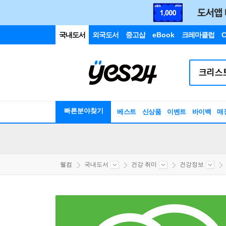
국내도서
외국도서
중고샵
eBook
크레마클럽
C
빠른분야찾기
베스트
신상품
이벤트
바이백
매
웰컴
국내도서
건강 취미
건강정보