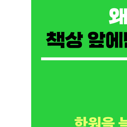
[두 아빠의 대화 엿듣기] 심장은 거짓말을 하지 않
4부 항생제도, 스테로이드도 두렵지 않다_ 항생제
13장 · 기침에도 종류가 있다
[두 아빠의 대화 엿듣기] 무조건 ‘센 약’을 찾으면 안
14장 · 숨통을 틔우는 기관지 확장제
[두 아빠의 대화 엿듣기] 운동선수들은 왜 흡입기를
15장 · 숨길을 열어야 뇌가 깨어난다
[두 아빠의 대화 엿듣기] 약을 끊을까, 숨을 열까: 
16장 · 약을 남용하지 않으면서 아이를 지키는 법
[두 아빠의 대화 엿듣기] 항생제 내성 시대의 현명한
5부 지금 당장 바꿀 수 있는 것들_ 수면·자세·식
17장 · 깊은 잠이 키를 만든다
[두 아빠의 대화 엿듣기] 정크 슬립: 12시간 자도 키