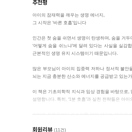
추천평
사실은 하나의 생리적 연결 고리 안에 있다는 것이다
--- pp.177-178
아이의 잠재력을 깨우는 생명 에너지,
『1분 호흡이 아이의 뇌를 바꾼다』가 특별한 이유
스테로이드 공포증
그 시작은 ‘바른 호흡’입니다
위기감만 키우는 대신, 아이의 변화를 몸의 신호
약을 피하다가 아이의 뇌와 성장을 몽땅 망친다. 
다그치기 전에 먼저 회복시켜야 할 것이 있다고 말
안 큰다, 뼈 삭는다, 얼굴 붓는다”는 무시무시한 
인간은 첫 숨을 쉬면서 생명이 탄생하며, 숨을 거두
이러한 생각의 전환이야말로 이 책의 가장 큰 힘이다
로 오래 썼을 때에 해당하는 이야기다. 흡입용 스테
‘어떻게 숨을 쉬느냐’에 달려 있다는 사실을 실감합
소량 작용하는 매우 안전한 소방수다. 부작용이 무섭
근본적인 생명 유지 시스템이기 때문입니다.
멍함도 짜증도 잦은 감기도
와 근육을 키우는 성장호르몬은 깊은 잠을 잘 때 쏟
아이 몸이 먼저 보내온 경고였다
걱정하다가 정작 숨통을 조여 뇌와 성장을 근본적으
많은 부모님이 아이의 집중력 저하나 정서적 불안을 
--- pp.200-201
뇌는 지금 충분한 산소와 에너지를 공급받고 있는가
많은 책이 집중력을 따로 말하고, 감정 조절을 따로
깔끔하게 나뉘지 않는다. 멍함과 짜증, 피로와 잦은 
12시간의 정크 슬립
이 책은 기초의학적 지식과 임상 경험을 바탕으로, 
문제를 하나하나 뜯어 설명하지 않고, ‘호흡-산소-
주말에 12시간을 내리 자는데도 늘 피곤해하고 사소
설명합니다. 특히, ‘1분 호흡’과 실천 전략들은 
생겼던 거구나” 하고 연결해서 이해하게 된다.
만, 이것이 바로 수면의 질이 바닥인 ‘정크 슬립(jun
산소를 제한당한 것과 같다. 산소가 부족하면 뇌는 
아이의 성적표보다 숨소리를 먼저 살피는 부모가 되
특히 부모가 가장 쉽게 빠지는 오해를 정면으로 
근육을 키우는 성장호르몬은 깊은 잠에서 쏟아져 나
부모님이 호흡이라는 위대한 생명 에너지의 가치를 
믿음, 별일 아닌데 예민한 건 원래 성격 탓이라는 
지니 감정과 충동을 조절하는 전두엽 기능마저 떨어
회원리뷰
- 전상훈 (서울대 의대 명예교수, 아시아심장혈관흉
(11건)