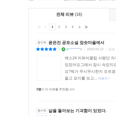
진짜 피인지 페인트인지 모를 붉은 뭔가가 배어 나오
지만 다리가 굳은 사람처럼 꼼짝도 못 했다.
---「마지막 · 다시, 그 마을」중에서
전체 리뷰
(16)
성규는 자신이 무엇을 묻는지 몰랐다. 말을 하면서도
1
2
3
4
왔지? 목적이 흐려진 하루를 되짚으려고 해도 기억의
던 방향으로 뛰쳐나갔다. 서희가 있던 자리에는 겁에
윤은진 공포소설 장솟마을에서
종이책
화면 속의 소름 끼치는 장승 앞에 누군가 있는 것 같
w*********e
2026-05-22
신고
|
|
|
예스24 리뷰어클럽 서평단 
---「마지막 · 다시, 그 마을」중에서
있었어요그래서 잠시 속았지요
요?뭐가 무시무시한지 모르겠
들고 표지를 보고...
더보기
3명
이 이 리뷰를 추천합니다.
삶을 돌아보는 기괴함이 있었다.
종이책