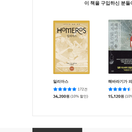
이 책을 구입하신 분
일리아스
해바라기가 피
172건
34,200
원
(10% 할인)
15,120
원
(10