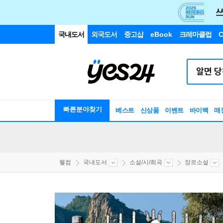
국내도서
외국도서
중고샵
eBook
크레마클럽
C
빠른분야찾기
베스트
신상품
이벤트
바이백
매
웰컴
국내도서
소설/시/희곡
장르소설