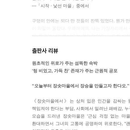
---「시작 · 낯선 마을」중에서
구덩이 안에는 되다 만 것들이 잔뜩 있었다. 뭔가 만
이 치밀어 올랐다. 우웨에에엑. 나는 가장자리에서
다. 목구멍 너머로 나오는 것은 없었으나, 묘한 비
느낌이었으므로. 얼굴을 닦아냈다. 다시 숨이 가빠
출판사 리뷰
나, 어딘지 가엾은 느낌이 들어 또 울었다. 바닥을
서 제대로 마주할 자신이 없었다.
원초적인 위로가 주는 섬뜩한 속박
---「1장 · 유예」중에서
‘텅 비었고, 가득 찬’ 존재가 주는 근원적 공포
“장승은 온기와 피를 먹고 자라는 법이야. 절실하고,
“오늘부터 장솟마을에서 장승을 만들고자 한다오.”
피부에 날카로운 한기가 스쳤다. 시간이 멈춘 듯, 
럼.
《장솟마을에서》는 상처 입은 인간을 감싸는 원
---「1장 · 유예」중에서
책임져야 한다는 부담, 사회에서 밀려난 패배감, 
모습을 드러낸 장솟마을은 ‘근심 걱정 없는 마
홍 씨가, 그자가 한 번 더 내 등을 쳤다. 내 입에
환대하면서 그녀의 고통에 공명하며 위로한다, “
있던 무언가가 툭 튀어나왔다. 이상하다. 내가, 내가