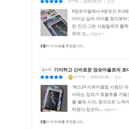
c****4
2026-05-27
신고
|
|
|
#장솟마을에서 #윤은진 #나래
더이상 삶의 의미를 찾지못하고
린 인간.그런 사람들에게 활짝
위의 도...
더보기
2명
이 이 리뷰를 추천합니다.
기이하고 신비로운 장솟마을로의 초
종이책
o*****4
2026-05-26
신고
|
|
|
'예스24 리뷰어클럽 서평단 
이라는 장르가 호불호를 가릴
를 볼때 시각, 청각으로 느껴
하겠다.장솟마...
더보기
2명
이 이 리뷰를 추천합니다.