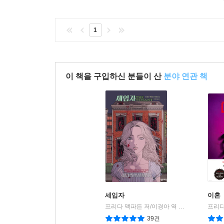
1
이 책을 구입하신 분들이 산
분야 연관 책
세입자
이혼
프리다 맥파든 저/이경아 역
밝은세상
프리다
|
39건