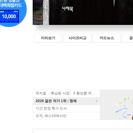
미리보기
사이즈비교
카드뉴스
공
뮤지컬 〈휴남동 서점〉X 황보름 작가 북토크
2026 젊은 작가 1위 : 청예
기간 한정 특가 도서
오직, 예스24에서만