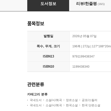
장솟마을에서
도서정보
리뷰/한줄평
(16/1)
품목정보
발행일
2026년 05월 07일
쪽수, 무게, 크기
196쪽 | 272g | 127*188*20
ISBN13
9791199438347
ISBN10
1199438340
관련분류
카테고리 분류
국내도서
소설/시/희곡
장르소설
공포/스릴러
국내도서
소설/시/희곡
한국소설
한국 단편소설