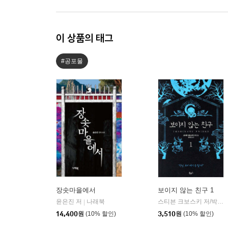
이 상품의 태그
#공포물
장솟마을에서
보이지 않는 친구 1
윤은진 저
나래북
스티븐 크보스키 저/박아람 역
|
14,400
원
(10% 할인)
3,510
원
(10% 할인)