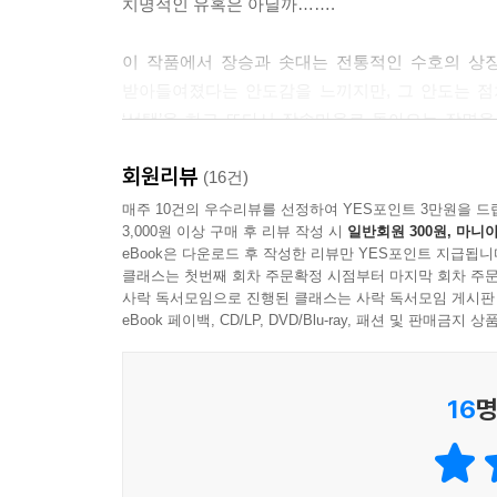
치명적인 유혹은 아닐까…….
을 넘었다. 안에서 밖으로 밀려 나온 그 덩어리는 
는데. 아니면 다른 사람이 되고 싶었던 걸까? 잘 모
이 작품에서 장승과 솟대는 전통적인 수호의 상
---「2장 · 균열」중에서
받아들여졌다는 안도감을 느끼지만, 그 안도는 점
‘선택’을 하고 또다시 장솟마을로 돌아오는 장면을
수많은 반복 끝에 마침내 장승의 눈을 마주했다. 감
속박의 저주를 받은 것인가?
일그러져서, 입술이 꾹 다물고 눈물을 줄줄 흘리고 
회원리뷰
(16건)
이라도 울 것 같은 눈매의 장승은 지금 나의 표정과
《장솟마을에서》의 공포는 귀신이나 살해 같은 공
매주 10건의 우수리뷰를 선정하여 YES포인트 3만원을 드
무 얼굴을 칼로 내리찍었다. 날카로운 살점이 튀었다.
3,000원 이상 구매 후 리뷰 작성 시
일반회원 300원, 마니아
싶다는 마음이 어떻게 ‘자기 상실’로 폭주하는지를
구멍을 타고 나오는 것은 우오오 하는 짐승의 절규
eBook은 다운로드 후 작성한 리뷰만 YES포인트 지급됩니
한 공동체가 어떻게 한 인간을 집어삼키는지를 
---「2장 · 균열」중에서
클래스는 첫번째 회차 주문확정 시점부터 마지막 회차 주문
장솟마을은 보기에 따라 악지(惡地)이기도 선지(善地
사락 독서모임으로 진행된 클래스는 사락 독서모임 게시판
eBook 페이백, CD/LP, DVD/Blu-ray, 패션 및 판매금
안녕. 누군가의 딸이었던, 누나, 이웃, 직원, 친구
다. 그 구멍 속으로 깨끗한 흙이 차오를 것이다. 거
나의 섬으로 돌아가기 위해서.
16
명
---「3장 · 선택은 끝났다」중에서
정희나의 허물이 드디어 벗겨졌고, 그 빈 껍데기는 