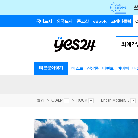
국내도서
외국도서
중고샵
eBook
크레마클럽
C
빠른분야찾기
베스트
신상품
이벤트
바이백
매
웰컴
CD/LP
ROCK
British/Modern/...