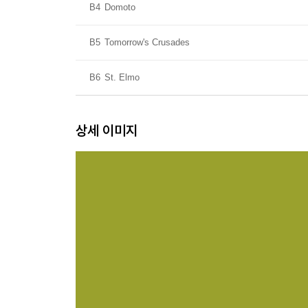
B4
Domoto
B5
Tomorrow's Crusades
B6
St. Elmo
상세 이미지