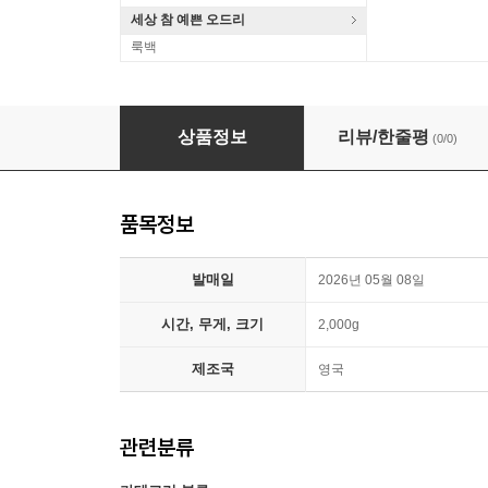
세상 참 예쁜 오드리
룩백
Geese (기스) - 2집 3D Country [LP]
상품정보
리뷰/한줄평
(0/0)
품목정보
발매일
2026년 05월 08일
시간, 무게, 크기
2,000g
제조국
영국
관련분류