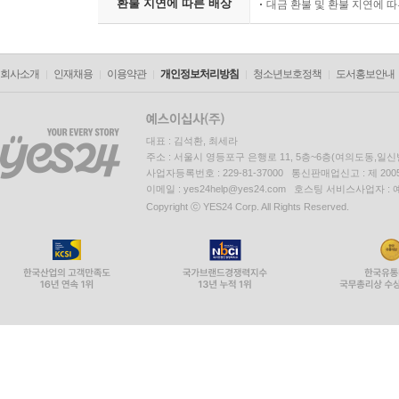
환불 지연에 따른 배상
대금 환불 및 환불 지연에 
회사소개
인재채용
이용약관
개인정보처리방침
청소년보호정책
도서홍보안내
대표 : 김석환, 최세라
주소 : 서울시 영등포구 은행로 11, 5층~6층(여의도동,일신
사업자등록번호 : 229-81-37000 통신판매업신고 : 제 200
이메일 : yes24help@yes24.com 호스팅 서비스사업자 :
Copyright ⓒ YES24 Corp. All Rights Reserved.