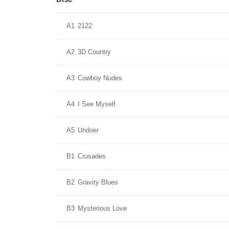
A1
2122
A2
3D Country
A3
Cowboy Nudes
A4
I See Myself
A5
Undoer
B1
Crusades
B2
Gravity Blues
B3
Mysterious Love