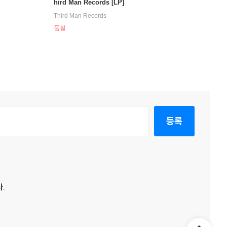
hird Man Records [LP]
Third Man Records
품절
등록
.