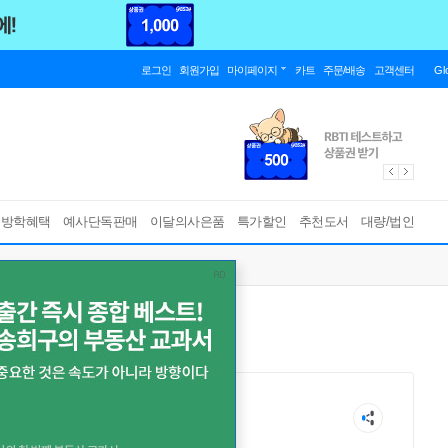
로그인
회원가입
마이페이지
카트
주문/배송
고객센터
Gl
름방학혜택
예사단독판매
이달의사은품
특가할인
추천도서
대량/법인