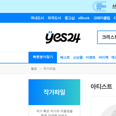
국내도서
외국도서
중고샵
eBook
크레마클럽
C
빠른분야찾기
베스트
신상품
이벤트
바이백
매
웰컴
작가파일
아티스트
작가파일
작가 혹은 작가와 작품명을
함께 검색해 보세요.