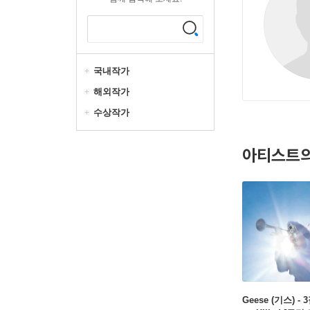
국내작가
해외작가
수상작가
아티스트의
Geese (기스) - 3