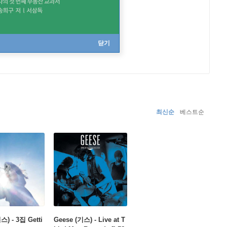
닫기
최신순
베스트순
스) - 3집 Getti
Geese (기스) - Live at T