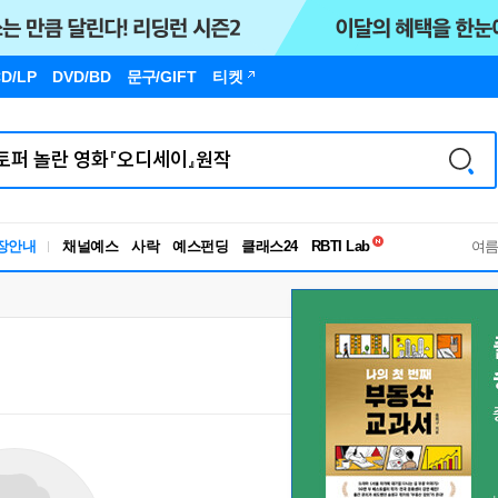
D/LP
DVD/BD
문구
/GIFT
티켓
독서유형검사
장안내
채널예스
사락
예스펀딩
클래스24
RBTI Lab
여
독서유형검사