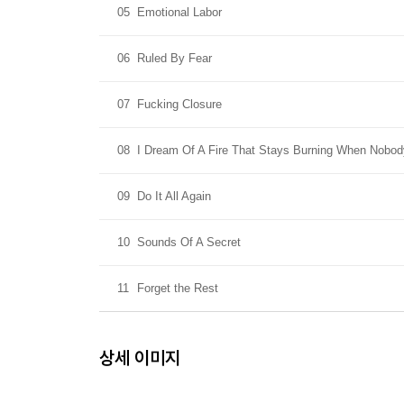
05
Emotional Labor
06
Ruled By Fear
07
Fucking Closure
08
I Dream Of A Fire That Stays Burning When Nobod
09
Do It All Again
10
Sounds Of A Secret
11
Forget the Rest
상세 이미지