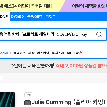
D/LP
DVD/BD
문구
/GIFT
티켓
독서유형검사
장안내
채널예스
사락
예스펀딩
클래스24
RBTI Lab
독서유형검사
주말에는 더욱 알뜰하게!
최대 2,000원 상품권 받으
수입
Julia Cumming (줄리아 커밍) -
CD