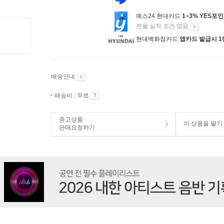
예스24 현대카드
1~3% YES포
전월 실적 조건 없음
현대백화점카드
앱카드 발급시 1
배송안내
배송비 : 무료
중고상품
이 상품을 팔기
판매요청하기