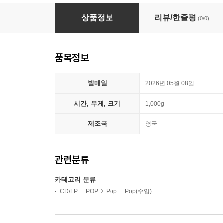
Julia Cumming (줄리아 커밍) - Julia
상품정보
리뷰/한줄평
(0/0)
품목정보
발매일
2026년 05월 08일
시간, 무게, 크기
1,000g
제조국
영국
관련분류
카테고리 분류
CD/LP
POP
Pop
Pop(수입)