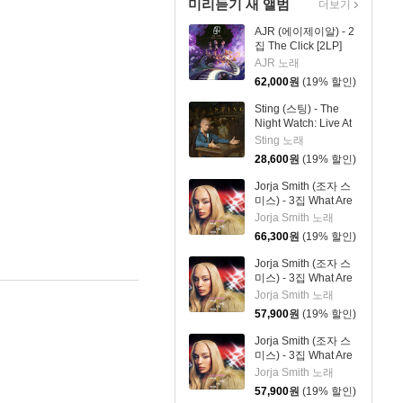
미리듣기 새 앨범
더보기
AJR (에이제이알) - 2
집 The Click [2LP]
AJR 노래
62,000
원
(19% 할인)
Sting (스팅) - The
Night Watch: Live At
The Rijksmuseum
Sting 노래
28,600
원
(19% 할인)
Jorja Smith (조자 스
미스) - 3집 What Are
The Odds [스플래터
Jorja Smith 노래
컬러 LP]
66,300
원
(19% 할인)
Jorja Smith (조자 스
미스) - 3집 What Are
The Odds [심플 오렌
Jorja Smith 노래
지 컬러 LP]
57,900
원
(19% 할인)
Jorja Smith (조자 스
미스) - 3집 What Are
The Odds [심플 바이
Jorja Smith 노래
올렛 컬러 LP]
57,900
원
(19% 할인)