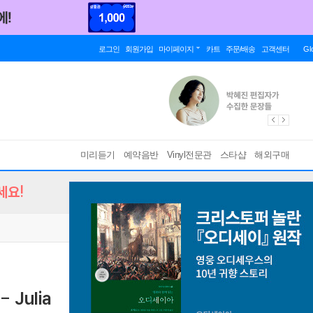
로그인
회원가입
마이페이지
카트
주문/배송
고객센터
Gl
미리듣기
예약음반
Vinyl전문관
스타샵
해외구매
세요!
 Julia