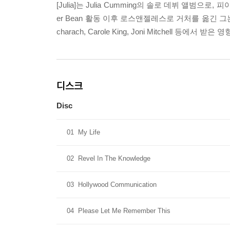
[Julia]는 Julia Cumming의 솔로 데뷔 앨범
er Bean 활동 이후 로스앤젤레스로 거처를 옮긴 그는 
charach, Carole King, Joni Mitchell
디스크
Disc
01
My Life
02
Revel In The Knowledge
03
Hollywood Communication
04
Please Let Me Remember This