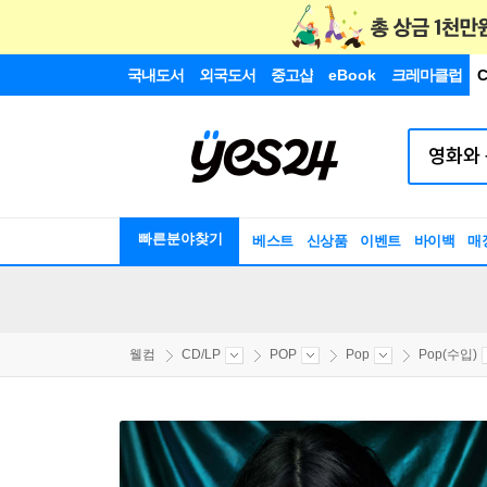
국내도서
외국도서
중고샵
eBook
크레마클럽
C
빠른분야찾기
베스트
신상품
이벤트
바이백
매
웰컴
CD/LP
POP
Pop
Pop(수입)