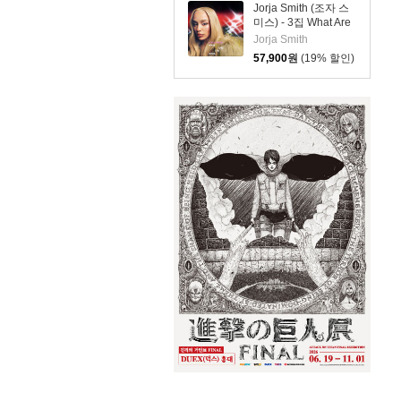
Jorja Smith (조자 스
미스) - 3집 What Are
The Odds [심플 바이
Jorja Smith
올렛 컬러 LP]
57,900
원
(19% 할인)