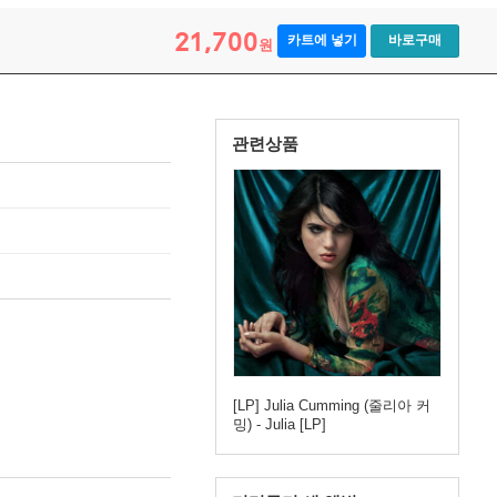
21,700
카트에 넣기
바로구매
원
관련상품
[LP] Julia Cumming (줄리아 커
밍) - Julia [LP]