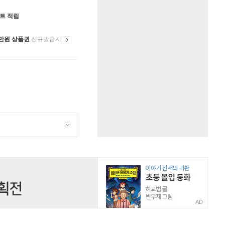
인트 적립
만원 상품권
신규발급시
AD