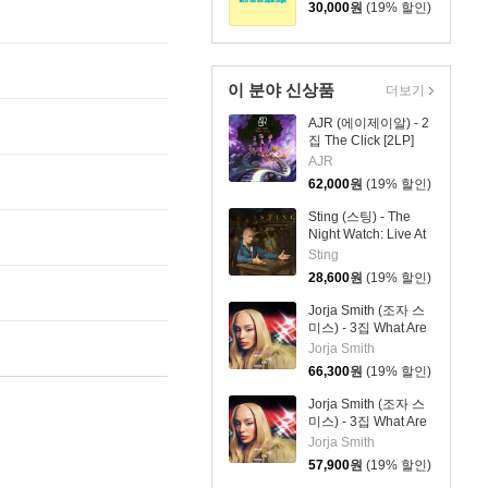
[초회한정반 B]
30,000
원
(19% 할인)
이 분야 신상품
더보기
AJR (에이제이알) - 2
집 The Click [2LP]
AJR
62,000
원
(19% 할인)
Sting (스팅) - The
Night Watch: Live At
The Rijksmuseum
Sting
28,600
원
(19% 할인)
Jorja Smith (조자 스
미스) - 3집 What Are
The Odds [스플래터
Jorja Smith
컬러 LP]
66,300
원
(19% 할인)
Jorja Smith (조자 스
미스) - 3집 What Are
The Odds [심플 오렌
Jorja Smith
지 컬러 LP]
57,900
원
(19% 할인)