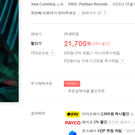
Julia Cumming
노래
PIAS
/
Partisan Records
2026년 05월
첫번째 리뷰어가 되어주세요.
판매지수 12
판매가
26,800원
21,700
원
할인가
(19% 할인)
YES포인트
220원 (1% 적립) + 마니아추가적립
5만원이상 구매 시 2천원 추가적립
추가혜택쿠폰
쿠폰받기
주문금액대별 할인쿠폰
결제혜택
카카오페이
2,000원 즉시할인
일
페이코
1% 할인
포인트 결제시
토스페이
1만P 추첨 적립
+ 생애