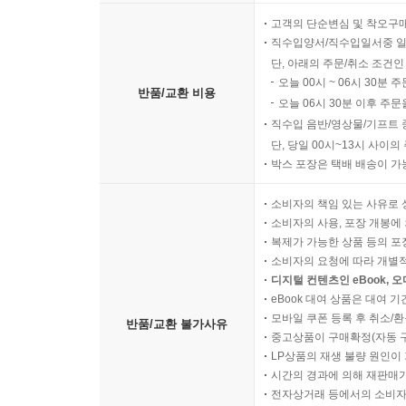
고객의 단순변심 및 착오구
직수입양서/직수입일서중 일
단, 아래의 주문/취소 조건인
오늘 00시 ~ 06시 30분 
반품/교환 비용
오늘 06시 30분 이후 주문
직수입 음반/영상물/기프트 
단, 당일 00시~13시 사이
박스 포장은 택배 배송이 가
소비자의 책임 있는 사유로 
소비자의 사용, 포장 개봉에 
복제가 가능한 상품 등의 포장을 
소비자의 요청에 따라 개별
디지털 컨텐츠인 eBook, 
eBook 대여 상품은 대여 기
모바일 쿠폰 등록 후 취소/환
반품/교환 불가사유
중고상품이 구매확정(자동 
LP상품의 재생 불량 원인이 기
시간의 경과에 의해 재판매가
전자상거래 등에서의 소비자