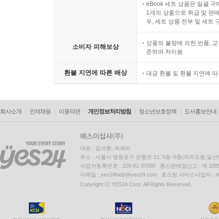
eBook 세트 상품은 일괄 
1개의 상품으로 취급 및 판매
우, 세트 상품 전부 및 세트
상품의 불량에 의한 반품, 교
소비자 피해보상
준하여 처리됨
환불 지연에 따른 배상
대금 환불 및 환불 지연에 
회사소개
인재채용
이용약관
개인정보처리방침
청소년보호정책
도서홍보안내
대표 : 김석환, 최세라
주소 : 서울시 영등포구 은행로 11, 5층~6층(여의도동,일신
사업자등록번호 : 229-81-37000 통신판매업신고 : 제 200
이메일 : yes24help@yes24.com 호스팅 서비스사업자 :
Copyright ⓒ YES24 Corp. All Rights Reserved.