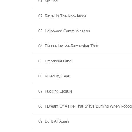
01
My Life
02
Revel In The Knowledge
03
Hollywood Communication
04
Please Let Me Remember This
05
Emotional Labor
06
Ruled By Fear
07
Fucking Closure
08
I Dream Of A Fire That Stays Burning When Nobod
09
Do It All Again