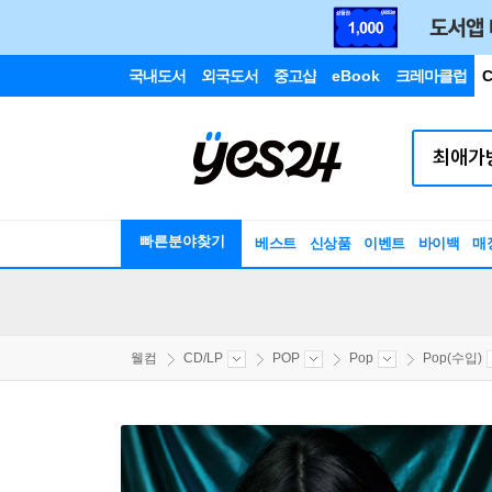
국내도서
외국도서
중고샵
eBook
크레마클럽
C
빠른분야찾기
베스트
신상품
이벤트
바이백
매
웰컴
CD/LP
POP
Pop
Pop(수입)