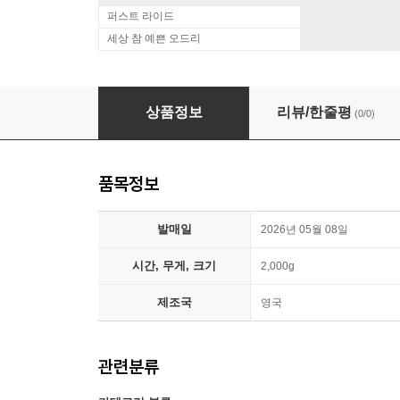
퍼스트 라이드
세상 참 예쁜 오드리
Julia Cumming (줄리아 커밍) - Julia [LP]
상품정보
리뷰/한줄평
(0/0)
품목정보
발매일
2026년 05월 08일
시간, 무게, 크기
2,000g
제조국
영국
관련분류