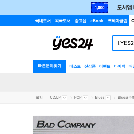
국내도서
외국도서
중고샵
eBook
크레마클럽
C
빠른분야찾기
베스트
신상품
이벤트
바이백
매
웰컴
CD/LP
POP
Blues
Blues(수