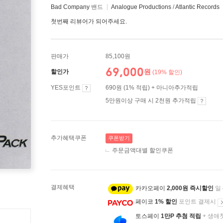
Bad Company
밴드
Analogue Productions
/
Atlantic Records
첫번째 리뷰어가 되어주세요.
판매가
85,100원
69,000
원
할인가
(19% 할인)
YES포인트
690원 (1% 적립) + 마니아추가적립
5만원이상 구매 시 2천원 추가적립
추가혜택쿠폰
쿠폰받기
주문금액대별 할인쿠폰
결제혜택
카카오페이
2,000원 즉시할인
일
페이코
1% 할인
포인트 결제시
토스페이
1만P 추첨 적립
+ 생애