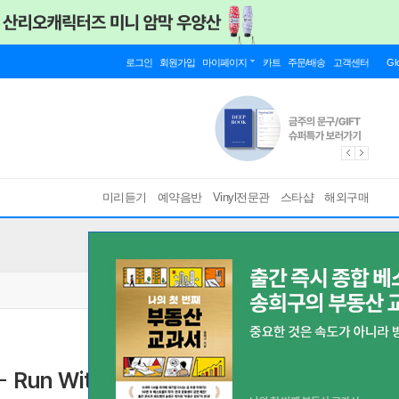
로그인
회원가입
마이페이지
카트
주문/배송
고객센터
Gl
미리듣기
예약음반
Vinyl전문관
스타샵
해외구매
Run With The Pack [SACD Hybrid]