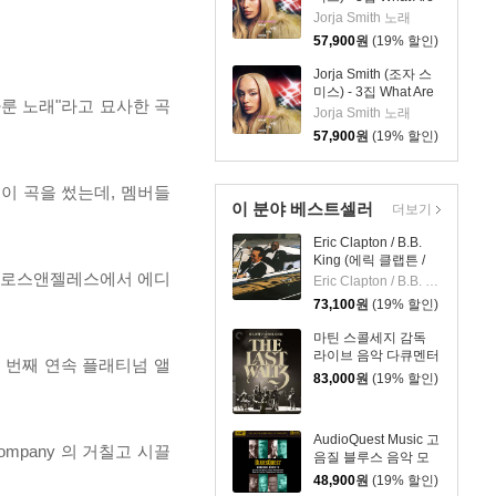
The Odds [심플 오렌
Jorja Smith 노래
지 컬러 LP]
57,900
원
(19% 할인)
Jorja Smith (조자 스
미스) - 3집 What Are
 다룬 노래"라고 묘사한 곡
The Odds [심플 바이
Jorja Smith 노래
올렛 컬러 LP]
57,900
원
(19% 할인)
로 이 곡을 썼는데, 멤버들
이 분야 베스트셀러
더보기
Eric Clapton / B.B.
King (에릭 클랩튼 /
은 로스앤젤레스에서 에디
비비 킹) - Riding
Eric Clapton / B.B. King
With The King [골드
73,100
원
(19% 할인)
컬러 2LP]
마틴 스콜세지 감독
라이브 음악 다큐멘터
 세 번째 연속 플래티넘 앨
리 (The Last Waltz)
83,000
원
(19% 할인)
[4K UHD + BD]
AudioQuest Music 고
ompany 의 거칠고 시끌
음질 블루스 음악 모
음집 (Blues Quest)
48,900
원
(19% 할인)