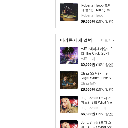
Roberta Flack (로버
타 플랙) - Killing Me
Softly [SACD Hybrid]
Roberta Flack
69,000
원
(19% 할인)
미리듣기 새 앨범
더보기
AJR (에이제이알) - 2
집 The Click [2LP]
AJR 노래
62,000
원
(19% 할인)
Sting (스팅) - The
Night Watch: Live At
The Rijksmuseum
Sting 노래
28,600
원
(19% 할인)
Jorja Smith (조자 스
미스) - 3집 What Are
The Odds [스플래터
Jorja Smith 노래
컬러 LP]
66,300
원
(19% 할인)
Jorja Smith (조자 스
미스) - 3집 What Are