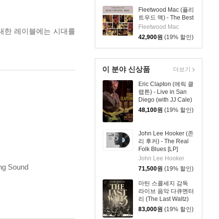
Fleetwood Mac (플리
트우드 맥) - The Best
Of Peter Green's
Fleetwood Mac
 위대한 레이블에는 시대를
Fleetwood Mac [2LP]
42,900
원
(19% 할인)
이 분야 신상품
더보기
Eric Clapton (에릭 클
랩튼) - Live in San
Diego (with JJ Cale)
[블루레이]
48,100
원
(19% 할인)
John Lee Hooker (존
리 후커) - The Real
Folk Blues [LP]
John Lee Hooker
ing Sound
71,500
원
(19% 할인)
마틴 스콜세지 감독
라이브 음악 다큐멘터
리 (The Last Waltz)
[4K UHD + BD]
83,000
원
(19% 할인)