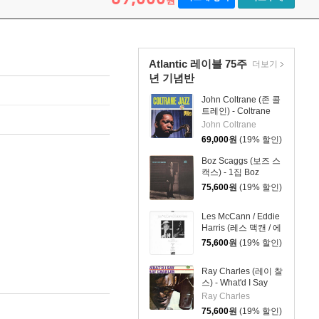
원
Atlantic 레이블 75주
더보기
년 기념반
John Coltrane (존 콜
트레인) - Coltrane
Jazz [SACD Hybrid]
John Coltrane
69,000
원
(19% 할인)
Boz Scaggs (보즈 스
캑스) - 1집 Boz
Scaggs [SACD
75,600
원
(19% 할인)
Hybrid]
Les McCann / Eddie
Harris (레스 맥캔 / 에
디 해리스) - Swiss
75,600
원
(19% 할인)
Movement [SACD
Hybrid]
Ray Charles (레이 찰
스) - What'd I Say
[SACD Hybrid]
Ray Charles
75,600
원
(19% 할인)