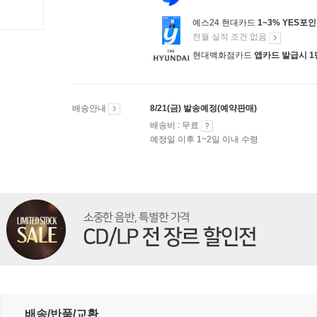
예스24 현대카드
1~3% YES포
전월 실적 조건 없음
현대백화점카드
앱카드 발급시 1
배송안내
8/21(금) 발송예정(예약판매)
배송비 : 무료
예정일 이후 1~2일 이내 수령
ack [SACD Hybrid]
배송/반품/교환