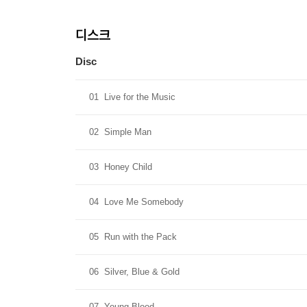
디스크
Disc
01
Live for the Music
02
Simple Man
03
Honey Child
04
Love Me Somebody
05
Run with the Pack
06
Silver, Blue & Gold
07
Young Blood