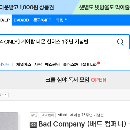
D/LP
DVD/BD
문구
/GIFT
티켓
독서유형검사
장안내
채널예스
사락
예스펀딩
클래스24
RBTI Lab
독서유형검사
크클 심야 독서 모임
OPEN
입)
Atlantic 레이블 75주년 기념반
수입
예약판매
Bad Company (배드 컴퍼니) - 
CD