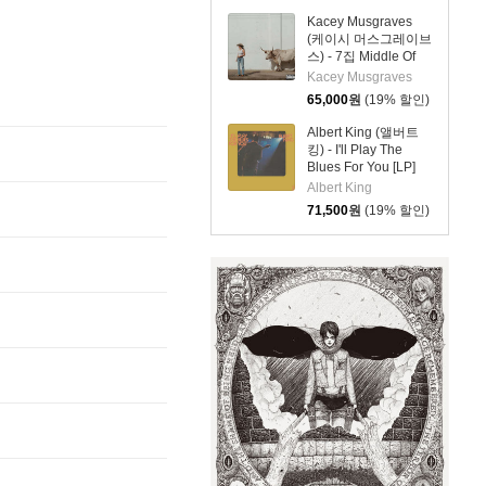
Kacey Musgraves
(케이시 머스그레이브
스) - 7집 Middle Of
Nowhere [위스키 컬
Kacey Musgraves
러 LP]
65,000
원
(19% 할인)
Albert King (앨버트
킹) - I'll Play The
Blues For You [LP]
Albert King
71,500
원
(19% 할인)