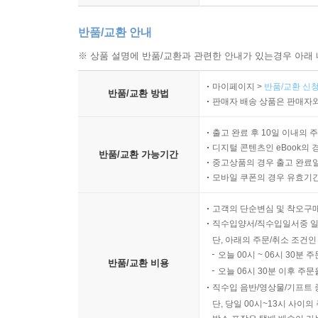
반품/교환 안내
※ 상품 설명에 반품/교환과 관련한 안내가 있는경우 아래 
마이페이지 >
반품/교환 신청
반품/교환 방법
판매자 배송 상품은 판매자와
출고 완료 후 10일 이내의 
디지털 콘텐츠인 eBook의 
반품/교환 가능기간
중고상품의 경우 출고 완료일
모바일 쿠폰의 경우 유효기간(
고객의 단순변심 및 착오구
직수입양서/직수입일서중 일
단, 아래의 주문/취소 조건인
오늘 00시 ~ 06시 30분 
반품/교환 비용
오늘 06시 30분 이후 주문
직수입 음반/영상물/기프트 
단, 당일 00시~13시 사이