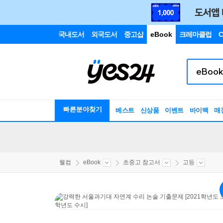
국내도서
외국도서
중고샵
eBook
크레마클럽
C
빠른분야찾기
베스트
신상품
이벤트
바이백
매
웰컴
eBook
초중고 참고서
고등