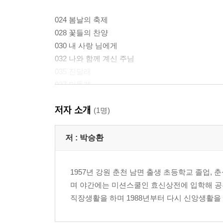
024 봄날의 축제
028 꽃들의 찬양
030 내 사랑 님에게
032 나와 함께 계신 주님
035 진달래
037 민들레
039 걸음마
저자 소개
041 밭갈이
(1명)
043 나로
046 십자가 앞에서
저 :
박승환
048 조조 무료 연주회
050 방지각 목사님께 드리는 헌시
1957년 강원 춘천 남면 출생 초등학교 졸업,
053 얼마나 사랑하면 1
며 야간에는 미션스쿨인 효신상전에 입학해 공
054 얼마나 사랑하면 2
직장생활을 하며 1988년부터 다시 신앙생활을 시
055 얼마나 사랑하면 3
056 얼마나 사랑하면 4