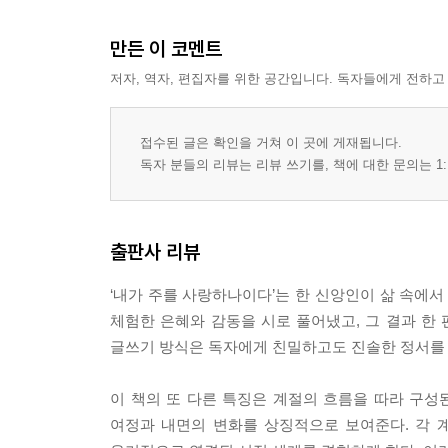
057 봄날의 아침
059 꽃길
만든 이 코멘트
저자, 역자, 편집자를 위한 공간입니다. 독자들에게 전하고
2부 여름날의 감사
062 여름날의 감사
접수된 글은 확인을 거쳐 이 곳에 게재됩니다.
064 아침의 기도
독자 분들의 리뷰는 리뷰 쓰기를, 책에 대한 문의는 1:
066 님 그리운 날에는
068 나무의 기도
070 멋진 승리자
출판사 리뷰
072 만남
075 이웃사촌
‘내가 주를 사랑하나이다’는 한 신앙인이 삶 속에서
077 그리움
체험한 은혜와 감동을 시로 풀어냈고, 그 결과 한 
079 생일(生日)
글쓰기 방식은 독자에게 친밀하고도 진솔한 정서를 
081 아름다운 여인
084 오월의 점심
이 책의 또 다른 특징은 계절의 흐름을 따라 구성된
086 아들을 바라보며
여정과 내면의 변화를 상징적으로 보여준다. 각 