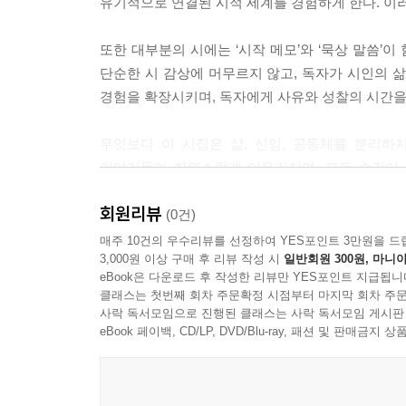
089 주말 스케치
유기적으로 연결된 시적 세계를 경험하게 한다. 이
091 육아(育兒)
094 돌아서도, 돌아서지 않는
또한 대부분의 시에는 ‘시작 메모’와 ‘묵상 말씀’
097 아버지
단순한 시 감상에 머무르지 않고, 독자가 시인의 
099 어머니
경험을 확장시키며, 독자에게 사유와 성찰의 시간을
3부 가을 햇볕
무엇보다 이 시집은 삶, 신앙, 공동체를 분리하
이야기들이 자연스럽게 어우러지며, 모든 순간이 
104 가을 햇볕
기록한 영적 에세이이자 고백록으로 읽히며, 바쁜 
회원리뷰
106 서른아홉의 가을 그리고 오후
(0건)
109 아름다운 교회
매주 10건의 우수리뷰를 선정하여 YES포인트 3만원을 드
3,000원 이상 구매 후 리뷰 작성 시
일반회원 300원, 마니아
111 님 만나러 가는 길
eBook은 다운로드 후 작성한 리뷰만 YES포인트 지급됩니
113 익어 가는 사랑
클래스는 첫번째 회차 주문확정 시점부터 마지막 회차 주문
115 준비 안 된 이별
사락 독서모임으로 진행된 클래스는 사락 독서모임 게시판
117 그릇
eBook 페이백, CD/LP, DVD/Blu-ray, 패션 및 판매금
120 님은 언제 오시려나
122 기쁨
124 아비의 마음