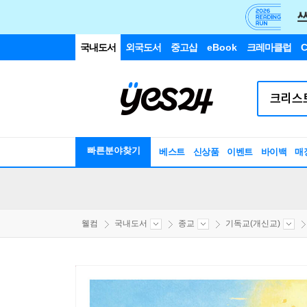
국내도서
외국도서
중고샵
eBook
크레마클럽
C
빠른분야찾기
베스트
신상품
이벤트
바이백
매
웰컴
국내도서
종교
기독교(개신교)