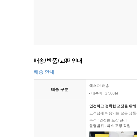
160 기다림
162 신세계
164 버림받은 사랑
166 술(酒)
169 실로암
172 외우지만 답 못 내는 공부
174 승화원에서
배송/반품/교환 안내
177 이 땅 내게 오신 그 이름
180 할머니
배송 안내
182 연말에 드리는 고백
185 송구영신(送舊迎新)
예스24 배송
배송 구분
배송비 : 2,500원
안전하고 정확한 포장을 위해 
고객님께 배송되는 모든 상품을
목적 : 안전한 포장 관리
촬영범위 : 박스 포장 작업