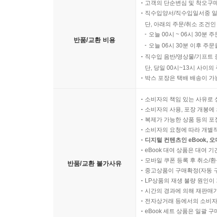
고객의 단순변심 및 착오구
직수입양서/직수입일서중 일
단, 아래의 주문/취소 조건인
오늘 00시 ~ 06시 30분 
반품/교환 비용
오늘 06시 30분 이후 주문
직수입 음반/영상물/기프트 
단, 당일 00시~13시 사이
박스 포장은 택배 배송이 가
소비자의 책임 있는 사유로 
소비자의 사용, 포장 개봉에 
복제가 가능한 상품 등의 포장을 
소비자의 요청에 따라 개별
디지털 컨텐츠인 eBook, 
eBook 대여 상품은 대여 기
모바일 쿠폰 등록 후 취소/환
반품/교환 불가사유
중고상품이 구매확정(자동 
LP상품의 재생 불량 원인이 기
시간의 경과에 의해 재판매가
전자상거래 등에서의 소비자
eBook 세트 상품은 일괄 