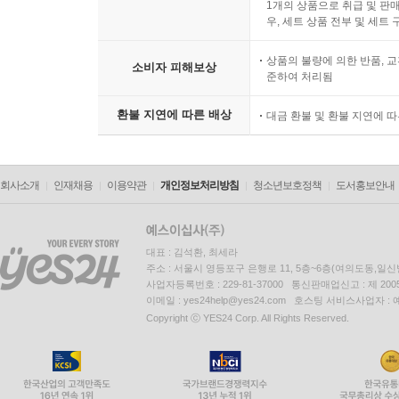
1개의 상품으로 취급 및 판매
우, 세트 상품 전부 및 세트
상품의 불량에 의한 반품, 교
소비자 피해보상
준하여 처리됨
환불 지연에 따른 배상
대금 환불 및 환불 지연에 
회사소개
인재채용
이용약관
개인정보처리방침
청소년보호정책
도서홍보안내
대표 : 김석환, 최세라
주소 : 서울시 영등포구 은행로 11, 5층~6층(여의도동,일신
사업자등록번호 : 229-81-37000 통신판매업신고 : 제 200
이메일 : yes24help@yes24.com 호스팅 서비스사업자 :
Copyright ⓒ YES24 Corp. All Rights Reserved.