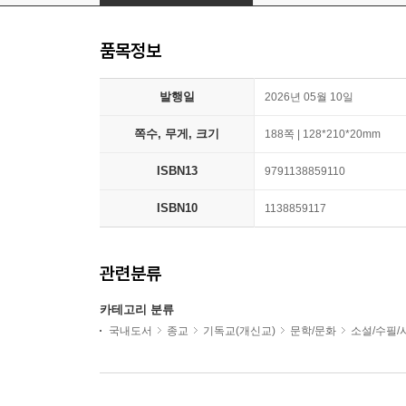
품목정보
발행일
2026년 05월 10일
쪽수, 무게, 크기
188쪽 | 128*210*20mm
ISBN13
9791138859110
ISBN10
1138859117
관련분류
카테고리 분류
국내도서
종교
기독교(개신교)
문학/문화
소설/수필/