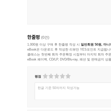
126 님 그리운 밤에
128 가족여행 스케치
130 비상(飛上)
132 지천명(知天命)의 가을
134 복길 반점(福吉 飯店)
한줄평
(0건)
136 커피 안의 사랑
138 배꼽 시계
1,000원 이상 구매 후 한줄평 작성 시
일반회원 50원, 마니
eBook은 다운로드 후 작성한 리뷰만 YES포인트 지급됩니
140 아름다운 찬양
클래스는 첫번째 회차 주문확정 시점부터 마지막 회차 주문
eBook 페이백, CD/LP, DVD/Blu-ray, 패션 및 판매금
4부 겨울에는
144 겨울에는
평점
147 내가 주를 사랑하나이다
한글 기준 50자까지 작성가능
149 어설픈 나의 노래
151 거울 앞에서
154 사랑의 뜰 안
156 물처럼