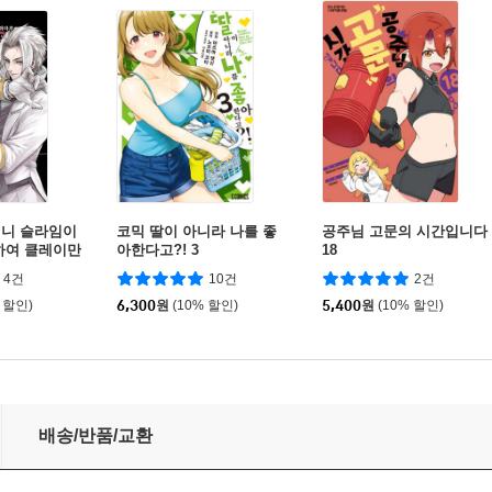
더니 슬라임이
코믹 딸이 아니라 나를 좋
공주님 고문의 시간입니다
하여 클레이만
아한다고?! 3
18
4건
10건
2건
 할인)
6,300
원
(10% 할인)
5,400
원
(10% 할인)
배송/반품/교환