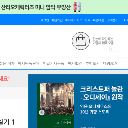
로그인
회원가입
마이페이지
카트
주문/배송
고객센터
Gl
젊은 작가
예사단독판매
이달의사은품
특가할인
추천도서
대량/법인
세요!
기 1