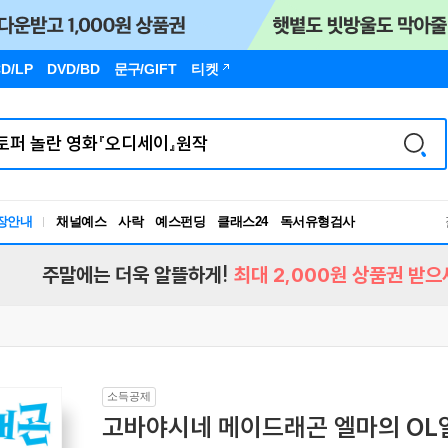
D/LP
DVD/BD
문구
/GIFT
티켓
장안내
채널예스
사락
예스펀딩
클래스24
독서유형검사
RBTI Lab
독서유형검사
주말에는 더욱 알뜰하게!
최대 2,000원 상품권 받으
소득공제
고바야시네 메이드래곤 엘마의 OL일