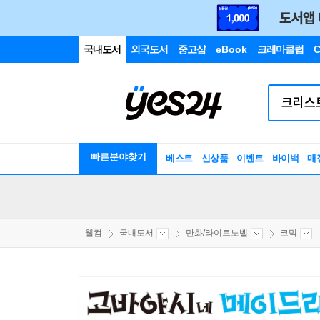
국내도서
외국도서
중고샵
eBook
크레마클럽
C
빠른분야찾기
베스트
신상품
이벤트
바이백
매
웰컴
국내도서
만화/라이트노벨
코믹