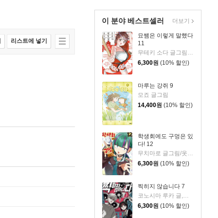
이 분야 베스트셀러
더보기
묘쌤은 이렇게 말했다
매
리스트에 넣기
11
무테키 소다 글그림/카나리 토쿠사쿠 원저/옷무 역
6,300
원
(10% 할인)
마루는 강쥐 9
모죠 글그림
14,400
원
(10% 할인)
학생회에도 구멍은 있
다! 12
무치마로 글그림/옷무 역
6,300
원
(10% 할인)
찍히지 않습니다 7
코노시마 루카 글,그림/심희정 역
6,300
원
(10% 할인)