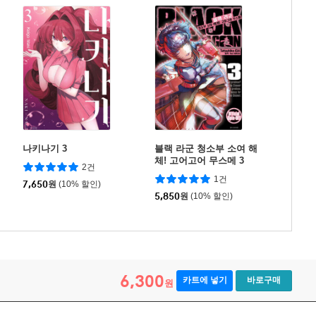
나키나기 3
블랙 라군 청소부 소여 해
체! 고어고어 무스메 3
2건
1건
7,650
원
(10% 할인)
5,850
원
(10% 할인)
6,300
카트에 넣기
바로구매
원