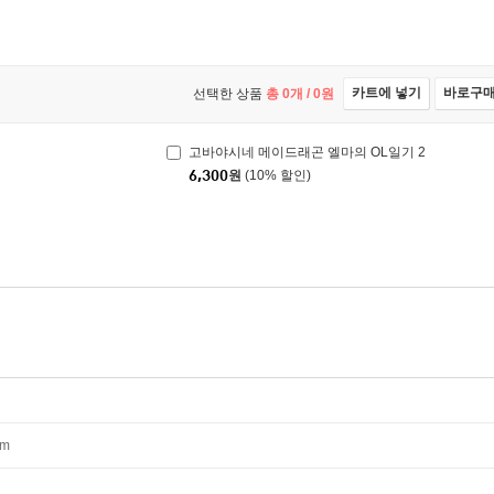
카트에 넣기
바로구
선택한 상품
총
0
개 /
0
원
고바야시네 메이드래곤 엘마의 OL일기 2
6,300
원
(10% 할인)
mm