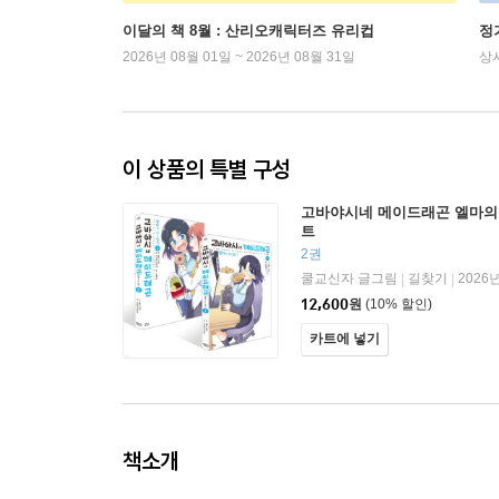
이달의 책 8월 : 산리오캐릭터즈 유리컵
정
2026년 08월 01일 ~ 2026년 08월 31일
상
이 상품의 특별 구성
고바야시네 메이드래곤 엘마의 O
트
2권
쿨교신자 글그림
길찾기
2026
|
|
12,600
원
(10% 할인)
카트에 넣기
책소개