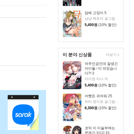
담배 고양이 5
냥냥 팩토리 글그림
5,400
원
(10% 할인)
이 분야 신상품
더보기
여주인공인데 잘생긴
아이돌♂이 되었습니
다?! 3
아이젠 마나 저
5,400
원
(10% 할인)
어쨌든 귀여워 25
하타 켄지로 글그림/옷무 역
6,300
원
(10% 할인)
코믹 이 미술부에는
문제가 있다! 15