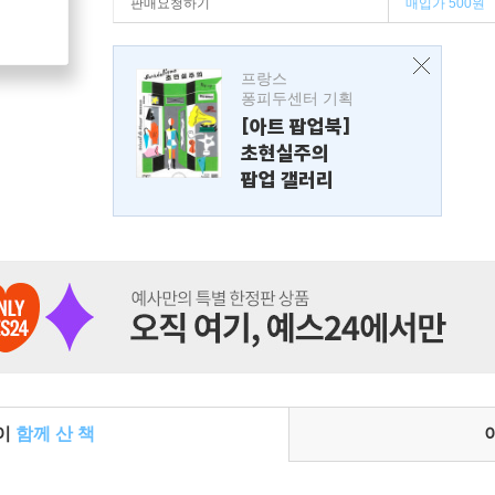
판매요청하기
매입가 500원
프랑스
퐁피두센터 기획
[아트 팝업북]
초현실주의
팝업 갤러리
들이
함께 산 책