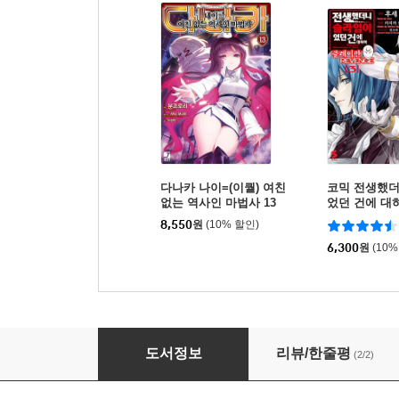
다나카 나이=(이퀄) 여친
코믹 전생했
없는 역사인 마법사 13
었던 건에 대
REVENGE 3
8,550
원
(10% 할인)
6,300
원
(10%
고바야시네 메이드래곤 엘마의 OL일기 1
도서정보
리뷰/한줄평
(2/2)