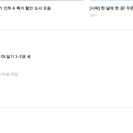
가 인하 & 특가 할인 도서 모음
[사락] 한 달에 한 권! 
시
상시
L일기 1~2권 세
년 04월 30일