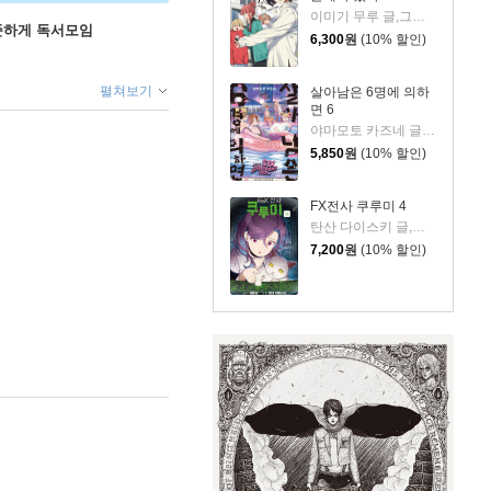
이미기 무루 글,그림/박연지 역
꾸준하게 독서모임
6,300
원
(10% 할인)
펼쳐보기
살아남은 6명에 의하
면 6
야마모토 카즈네 글그림/이승원 역
5,850
원
(10% 할인)
FX전사 쿠루미 4
탄산 다이스키 글,그림/데무냥 원저/한호성 역
7,200
원
(10% 할인)