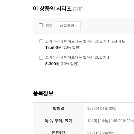
이 상품의 시리즈
(3개)
품절포함
전체
고바야시네 메이드래곤 엘마의 OL일기 1~2권 세트
12,600
원
(10% 할인)
고바야시네 메이드래곤 엘마의 OL일기 1
6,300
원
(10% 할인)
품목정보
발행일
2026년 04월 30일
쪽수, 무게, 크기
144쪽 | 144g | 148*210*20
ISBN13
9791167694959