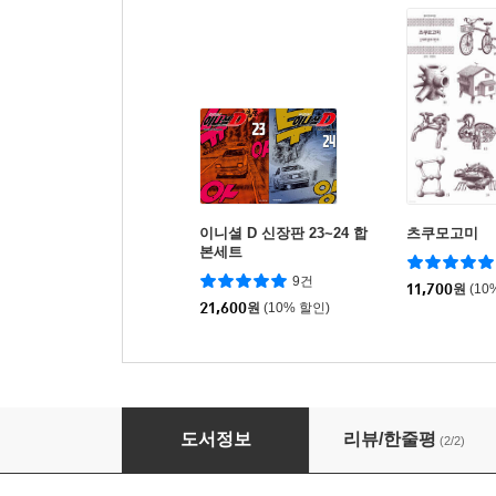
이니셜 D 신장판 23~24 합
츠쿠모고미
본세트
9건
11,700
원
(10
21,600
원
(10% 할인)
쇼하쇼텐! 11
도서정보
리뷰/한줄평
(2/2)