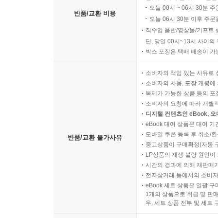
오늘 00시 ~ 06시 30분 
반품/교환 비용
오늘 06시 30분 이후 주문
직수입 음반/영상물/기프트 
단, 당일 00시~13시 사이
박스 포장은 택배 배송이 가
소비자의 책임 있는 사유로 
소비자의 사용, 포장 개봉에 
복제가 가능한 상품 등의 포장을 
소비자의 요청에 따라 개별
디지털 컨텐츠인 eBook, 
eBook 대여 상품은 대여 기
모바일 쿠폰 등록 후 취소/환
반품/교환 불가사유
중고상품이 구매확정(자동 
LP상품의 재생 불량 원인이 기
시간의 경과에 의해 재판매가
전자상거래 등에서의 소비자
eBook 세트 상품은 일괄 
1개의 상품으로 취급 및 판매
우, 세트 상품 전부 및 세트