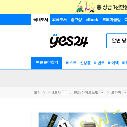
국내도서
외국도서
중고샵
eBook
크레마클럽
C
빠른분야찾기
베스트
신상품
이벤트
바이백
매
웰컴
국내도서
만화/라이트노벨
드라마