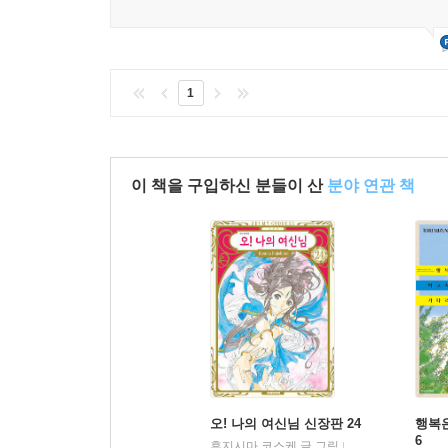
1
이 책을 구입하신 분들이 산
분야 연관 책
오! 나의 여신님 신장판 24
행복
6
후지시마 코스케 글,그림
대원
|