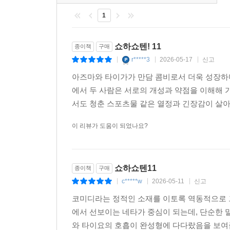
1
쇼하쇼텐! 11
종이책
구매
r*****3
2026-05-17
신고
|
|
|
아즈마와 타이가가 만담 콤비로서 더욱 성장하
에서 두 사람은 서로의 개성과 약점을 이해해 
서도 청춘 스포츠물 같은 열정과 긴장감이 살아 
이 리뷰가 도움이 되었나요?
쇼하쇼텐11
종이책
구매
c*****w
2026-05-11
신고
|
|
|
코미디라는 정적인 소재를 이토록 역동적으로 그
에서 선보이는 네타가 중심이 되는데, 단순한
와 타이요의 호흡이 완성형에 다다랐음을 보여