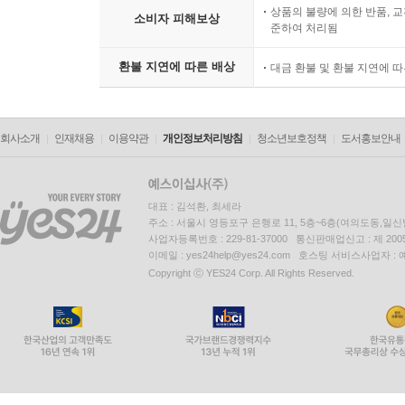
상품의 불량에 의한 반품, 교
소비자 피해보상
준하여 처리됨
환불 지연에 따른 배상
대금 환불 및 환불 지연에 
회사소개
인재채용
이용약관
개인정보처리방침
청소년보호정책
도서홍보안내
대표 : 김석환, 최세라
주소 : 서울시 영등포구 은행로 11, 5층~6층(여의도동,일신
사업자등록번호 : 229-81-37000 통신판매업신고 : 제 200
이메일 : yes24help@yes24.com 호스팅 서비스사업자 :
Copyright ⓒ YES24 Corp. All Rights Reserved.