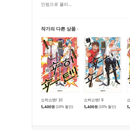
인범으로 몰리...
작가의 다른 상품
쇼하쇼텐! 10
쇼하쇼텐! 9
쇼
5,400
원
(10% 할인)
5,400
원
(10% 할인)
5