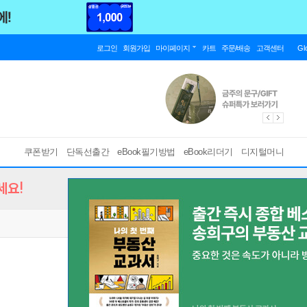
로그인
회원가입
마이페이지
카트
주문/배송
고객센터
Gl
쿠폰받기
단독선출간
eBook필기방법
eBook리더기
디지털머니
세요!