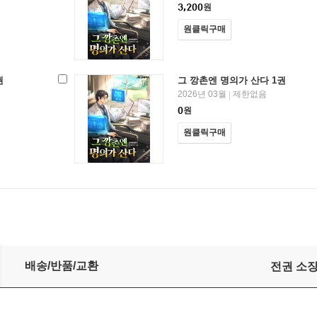
3,200
원
원클릭구매
권
그 깡촌엔 명의가 산다 1권
2026년 03월
제한없음
|
0
원
원클릭구매
배송/반품/교환
전권 소