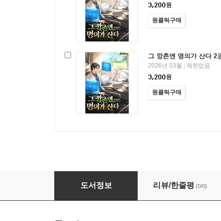
3,200
원
원클릭구매
그 깡촌엔 명의가 산다 2
2026년 03월
제한없음
|
3,200
원
원클릭구매
그 깡촌엔 명의가 산다
도서정보
리뷰/한줄평
(0/0)