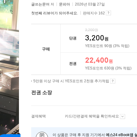
글쓰는문어
저
문피아
2026년 03월 27일
첫번째 리뷰어가 되어주세요.
판매지수 162
3,200
원
3,200
단권
원
YES포인트
90
원
(3% 적립)
구매
22,400
원
전권
YES포인트
630
원
(3% 적립)
5만원 이상 구매 시 YES포인트 2천원 추가적립
전권 소장
결제혜택
카드/간편결제 혜택을 확인하세요
이 상품은 구매 후 지원 기기에서
예스24 eBook앱