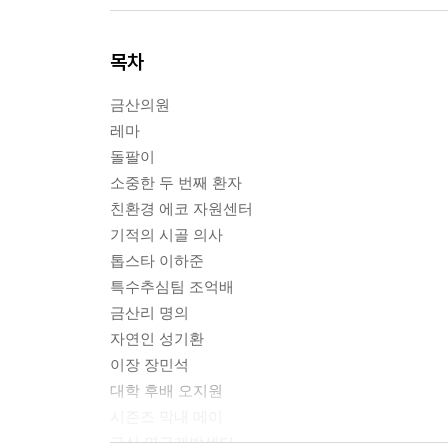
목차
금산의원
레마
돌팔이
소중한 두 번째 환자
친환경 에코 자원센터
기적의 시골 의사
톱스타 이하준
특수추심팀 조억배
금산리 명의
자연인 성기환
이장 장민석
대학 후배 오지원
시즌즈 막내 메이
금산 연구개발센터