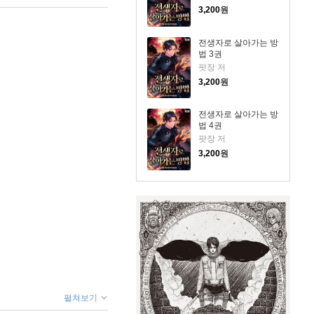
3,200
원
전생자로 살아가는 방
법 3권
팟장 저
3,200
원
전생자로 살아가는 방
법 4권
팟장 저
3,200
원
펼쳐보기