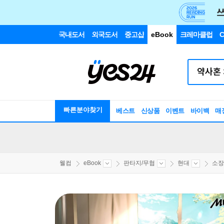
국내도서
외국도서
중고샵
eBook
크레마클럽
C
빠른분야찾기
베스트
신상품
이벤트
바이백
매
웰컴
eBook
판타지/무협
현대
소장