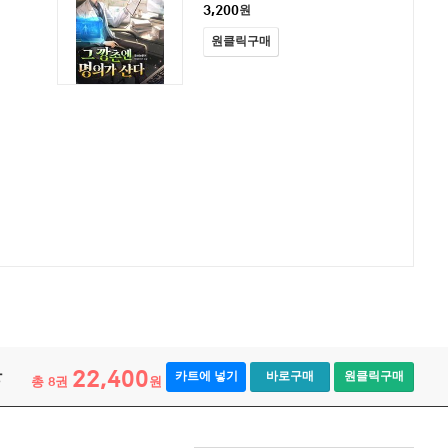
3,200
원
원클릭구매
22,400
장
카트에 넣기
바로구매
원클릭구매
총
권
원
8