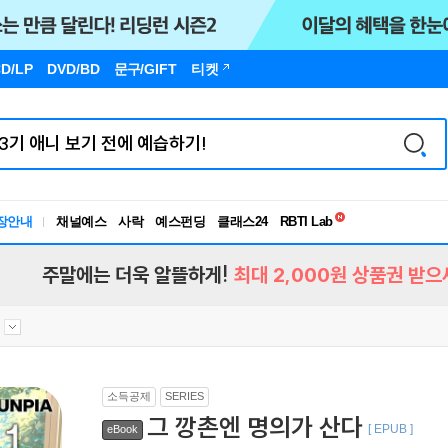
D/LP
DVD/BD
문구
/GIFT
티켓
독서유형검사
RBTI Lab
장안내
채널예스
사락
예스펀딩
클래스24
독서유형검사
주말에는 더욱 알뜰하게!
최대 2,000원 상품권 받으
소득공제
SERIES
그 깡촌엔 명의가 산다
[ EPUB ]
eBook