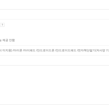
기
능 제공 안함
니터 미지원) /아이폰 /아이패드 /안드로이드폰 /안드로이드패드 /전자책단말기(저사양 기기 