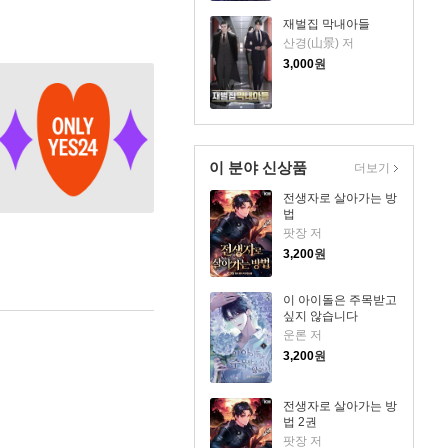
재벌집 막내아들
산경(山景) 저
3,000
원
이 분야 신상품
더보기
전생자로 살아가는 방
법
팟장 저
3,200
원
이 아이돌은 주목받고
싶지 않습니다
운론 저
3,200
원
전생자로 살아가는 방
법 2권
팟장 저