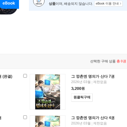
상품
이며, 배송되지 않습니다.
eBook 이용 안내
선택한 구매 상품
총
0
권 
 (완결)
그 깡촌엔 명의가 산다 7권
2026년 03월
제한없음
|
3,200
원
원클릭구매
권
그 깡촌엔 명의가 산다 4권
2026년 03월
제한없음
|