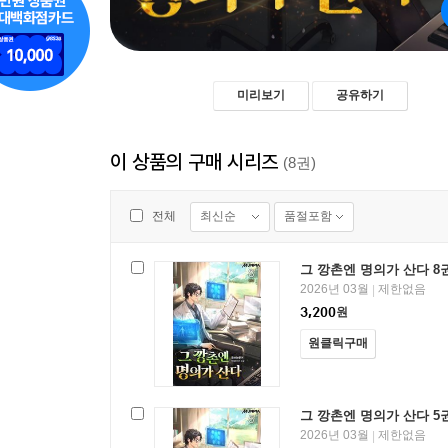
미리보기
공유하기
이 상품의 구매 시리즈
(8권)
최신순
품절포함
전체
그 깡촌엔 명의가 산다 8권
2026년 03월
제한없음
|
3,200
원
원클릭구매
그 깡촌엔 명의가 산다 5
2026년 03월
제한없음
|