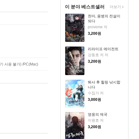
이 분야 베스트셀러
더보기
천마, 용병의 전설이
되다
proveme 저
3,200
원
리라이프 에이전트
강동호 저 저
3,200
원
사용 불가) /PC(Mac)
퇴사 후 힐링 낚시합
니다
수집가 저
3,000
원
영웅의 제국
이원호 저
3,200
원